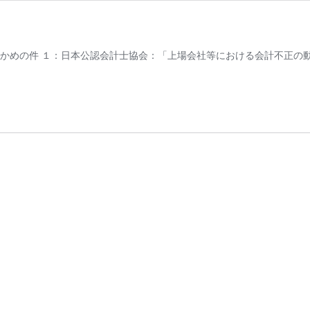
26_aug/ 余談：わかめの件 １：日本公認会計士協会：「上場会社等における会