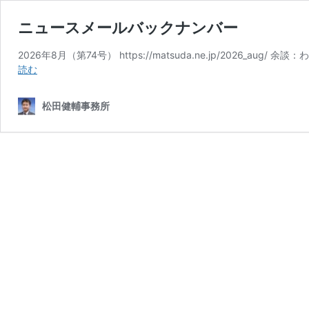
ニュースメールバックナンバー
2026年8月（第74号） https://matsuda.ne.jp/20
ニ
読む
ュ
ー
松田健輔事務所
ス
メ
ー
ル
バ
ッ
ク
ナ
ン
バ
ー