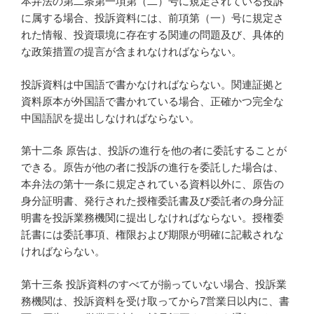
本弁法の第二条第一項第（二）号に規定されている投訴
に属する場合、投訴資料には、前項第（一）号に規定さ
れた情報、投資環境に存在する関連の問題及び、具体的
な政策措置の提言が含まれなければならない。
投訴資料は中国語で書かなければならない。関連証拠と
資料原本が外国語で書かれている場合、正確かつ完全な
中国語訳を提出しなければならない。
第十二条 原告は、投訴の進行を他の者に委託することが
できる。原告が他の者に投訴の進行を委託した場合は、
本弁法の第十一条に規定されている資料以外に、原告の
身分証明書、発行された授権委託書及び委託者の身分証
明書を投訴業務機関に提出しなければならない。授権委
託書には委託事項、権限および期限が明確に記載されな
ければならない。
第十三条 投訴資料のすべてが揃っていない場合、投訴業
務機関は、投訴資料を受け取ってから7営業日以内に、書