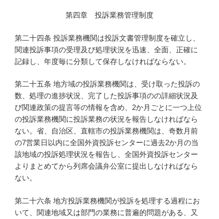
第四章 投訴業務管理制度
第二十四条 投訴業務機関は投訴文書管理制度を確立し、
関連投訴事項の受理及び処理状況を迅速、全面、正確に
記録し、年度毎に分類して保存しなければならない。
第二十五条 地方域の投訴業務機関は、受け取った投訴の
数、処理の進捗状況、完了した投訴事項のの詳細状況及
び関連政策の提言等の情報を含め、2か月ごとに一つ上位
の投訴業務機関に投訴業務の状況を報告しなければなら
ない。省、自治区、直轄市の投訴業務機関は、奇数月前
の7営業日以内に全国外資投訴センターに過去2か月の当
該地域の投訴処理状況を報告し、全国外資投訴センター
よりまとめてから列席会議弁公室に提出しなければなら
ない。
第二十六条 地方投訴業務機関が投訴を処理する過程にお
いて、関連地域又は部門の業務に普遍的問題がある、又