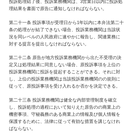
投訴処理結了後、投訴業務機関は、3営業日以内に投訴処
理結果を書面で原告に通知しなければならない。
第二十一条 投訴事項が受理日から1年以内に本弁法第二十
条の処理がが結了できない場合、投訴業務機関は当該状
況を同レベルの人民政府に速やかに報告し、関連業務に
対する提言を提出しなければならない。
第二十二条 原告が地方投訴業務機関から出た不受理の決
定又は処理結果に同意しない場合、原投訴事項を上位の
投訴業務機関に投訴を提起することができる。それに対
し、上位の投訴業務機関は当該投訴業務機関のの規則に
従って、原投訴事項を受け入れるか否かを決定できる。
第二十三条 投訴業務機関は健全な内部管理制度を確立
し、投訴処理の過程において知りえた原告のの商業上の
機密事項、守秘義務のある商業上の情報及び個人情報を
保護するために、法律に従って有効な措置を講じなけれ
ばならない。