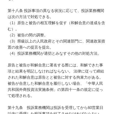
第十八条 投訴事項の異なる状況に応じて、投訴業務機関
は次の方法で対処できる。
（1）原告と被告の相互理解を促す（和解合意の達成を含
む）。
（2）被告の間の調整。
（3）県級以上の人民政府とその関連部門に、関連政策措
置の改善への提言を提出。
（4）投訴業務機関が適切とみなすその他の対処方法。
原告と被告が和解合意に署名する際には、和解できた事
項と結果を明記しなければならない。 法律に従って締結
された和解合意は原告とと被告に対する拘束力がある。
被告が合意した和解合意を履行しない場合、「中華人民
共和国外商投資法実施条例」の第四十一条の規定に従っ
て処理される。
第十九条 投訴業務機関は投訴を受理してから60営業日
以内に受理した投訴事項を結了させなければならない。