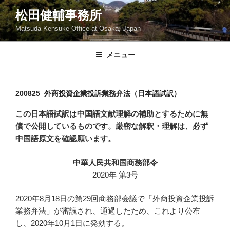
コ
松田健輔事務所
ン
Matsuda Kensuke Office at Osaka, Japan
テ
ン
ツ
メニュー
へ
ス
キ
200825_外商投資企業投訴業務弁法（日本語試訳）
ッ
この日本語試訳は中国語文献理解の補助とするために無
プ
償で公開しているものです。厳密な解釈・理解は、必ず
中国語原文を確認願います。
中華人民共和国商務部令
2020年 第3号
2020年8月18日の第29回商務部会議で「外商投資企業投訴
業務弁法」が審議され、通過したため、これより公布
し、2020年10月1日に発効する。