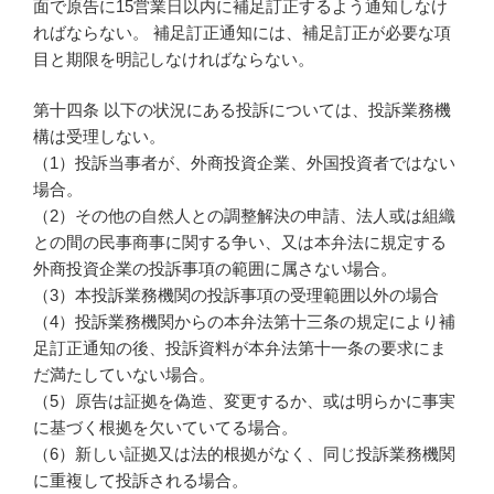
面で原告に15営業日以内に補足訂正するよう通知しなけ
ればならない。 補足訂正通知には、補足訂正が必要な項
目と期限を明記しなければならない。
第十四条 以下の状況にある投訴については、投訴業務機
構は受理しない。
（1）投訴当事者が、外商投資企業、外国投資者ではない
場合。
（2）その他の自然人との調整解決の申請、法人或は組織
との間の民事商事に関する争い、又は本弁法に規定する
外商投資企業の投訴事項の範囲に属さない場合。
（3）本投訴業務機関の投訴事項の受理範囲以外の場合
（4）投訴業務機関からの本弁法第十三条の規定により補
足訂正通知の後、投訴資料が本弁法第十一条の要求にま
だ満たしていない場合。
（5）原告は証拠を偽造、変更するか、或は明らかに事実
に基づく根拠を欠いていてる場合。
（6）新しい証拠又は法的根拠がなく、同じ投訴業務機関
に重複して投訴される場合。