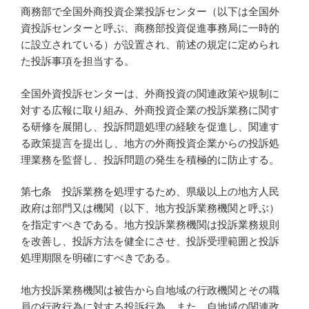
商務部で全国外商投資企業投訴センター（以下は全国外
資投訴センターと呼ぶ、商務部投資促進事務局に一時的
に設立されている）が設置され、前述の規定に定められ
た投訴事項を担当する。
全国外資投訴センターは、外商投資の関連政策や規制に
対する広報に取り組み、外商投資企業の投訴業務に関す
る研修を展開し、投訴問題処理の経験を促進し、関連す
る政策提言を提出し、地方の外商投資企業からの投訴処
理業務を監督し、投訴問題の発生を積極的に防止する。
第七条 投訴業務を処理するため、県級以上の地方人民
政府は部門又は機関（以下、地方投訴業務機関と呼ぶ）
を指定すべきである。地方投訴業務機関は投訴業務規則
を改善し、投訴方法を健全にさせ、投訴受理範囲と投訴
処理期限を明確にすべきである。
地方投訴業務機関は被告から自地域の行政機関とその職
員の行政行為に対する投訴行為、また、自地域の関連政