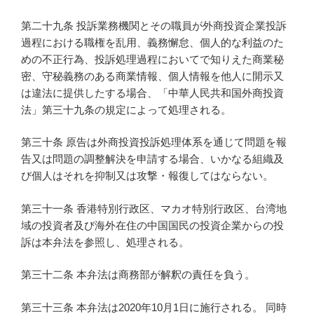
第二十九条 投訴業務機関とその職員が外商投資企業投訴
過程における職権を乱用、義務懈怠、個人的な利益のた
めの不正行為、投訴処理過程においてで知りえた商業秘
密、守秘義務のある商業情報、個人情報を他人に開示又
は違法に提供したする場合、「中華人民共和国外商投資
法」第三十九条の規定によって処理される。
第三十条 原告は外商投資投訴処理体系を通じて問題を報
告又は問題の調整解決を申請する場合、いかなる組織及
び個人はそれを抑制又は攻撃・報復してはならない。
第三十一条 香港特別行政区、マカオ特別行政区、台湾地
域の投資者及び海外在住の中国国民の投資企業からの投
訴は本弁法を参照し、処理される。
第三十二条 本弁法は商務部が解釈の責任を負う。
第三十三条 本弁法は2020年10月1日に施行される。 同時