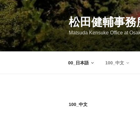
コ
ン
テ
松田健輔事務
ン
Matsuda Kensuke Office at Osa
ツ
へ
ス
キ
00_日本語
100_中文
ッ
プ
100_中文