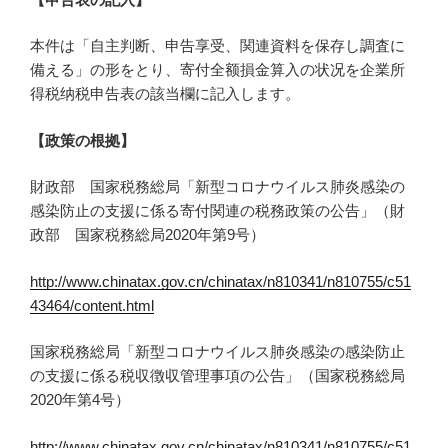
本件は「自主判断、申告享受、関連資料を保存し調査に
備える」の形をとり、寄付全额損金算入の状况を企業所
得税纳税申告表の該当欄に記入します。
【政策の根拠】
財政部 国家税務総局「新型コロナウイルス肺炎感染の
感染防止の支援に係る寄付関連の税務政策の公告」（財
政部 国家税務総局2020年第9号）
http://www.chinatax.gov.cn/chinatax/n810341/n810755/c51
43464/content.html
国家税務総局「新型コロナウイルス肺炎感染の感染防止
の支援に係る税収徴収管理事項の公告」（国家税務総局
2020年第4号）
http://www.chinatax.gov.cn/chinatax/n810341/n810755/c51