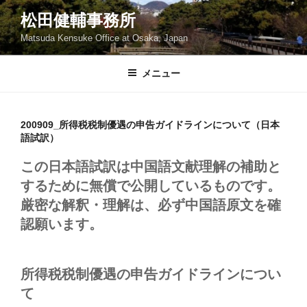
コ
松田健輔事務所
ン
Matsuda Kensuke Office at Osaka, Japan
テ
ン
ツ
メニュー
へ
ス
キ
200909_所得税税制優遇の申告ガイドラインについて（日本
語試訳）
ッ
プ
この日本語試訳は中国語文献理解の補助と
するために無償で公開しているものです。
厳密な解釈・理解は、必ず中国語原文を確
認願います。
所得税税制優遇の申告ガイドラインについ
て