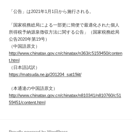
「公告」は2021年1月1日から施行される。
「国家税務総局による一部更に簡便で最適化された個人
所得税予納源泉徴収方法に関する公告」（国家税務総局
公告2020年第19号）
（中国語原文）
http://www.chinatax.gov.cn/chinatax/n363/c5159450/conten
t.html
（日本語試訳）
https://matsuda.ne.jp/201204_sat19iit/
（本通達の中国語原文）
http://www.chinatax.gov.cn/chinatax/n810341/n810760/c51
59451/content.html
Proudly powered by WordPress