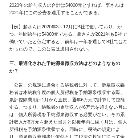
2020年の給与収入の合計は54000元とすれば、李さんは
2021年にこの公告を適用することができる。
【例】趙さんは2020年3～12月にB社で働いており、か
つ、年間給与は54000元である。趙さんが2021年もB社で
働いていたと仮定すると、前年は一年を通してB社ではな
かったので、この公告は適用されない。
三、最適化された予納源泉徴収方法はどのようなもの
か？
「公告」の規定に適合する納税者に対して、源泉徴収義
務者は本納税年度の個人所得税を予納源泉徴収する際、
累計控除費用は1月から直接、通年6万元で計算して控除
する。つまり、納税者の累計収入が6万元を超えない月に
は、個人所得税を予納源泉徴収する必要がない。その累
計収入が6万元を超えた当月と以後年内に続く月は、個人
所得税を予納源泉徴収する。同時に、税法の規定によ
り、源泉徴収義務者は依然として税法の規定に従って全