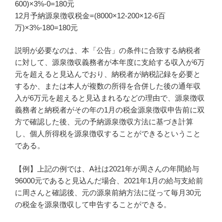
600)×3%-0=180元
12月予納源泉徴収税金=(8000×12-200×12-6百
万)×3%-180=180元
説明が必要なのは、本「公告」の条件に合致する納税者
に対して、源泉徴収義務者が本年度に支給する収入が6万
元を超えると見込んでおり、納税者が納税記録を必要と
するか、または本人が複数の所得を合併した後の通年収
入が6万元を超えると見込まれるなどの理由で、源泉徴収
義務者と納税者がその年の1月の税金源泉徴収申告前に双
方で確認した後、元の予納源泉徴収方法に基づき計算
し、個人所得税を源泉徴収することができるということ
である。
【例】上記の例では、A社は2021年が周さんの年間給与
96000元であると見込んだ場合、2021年1月の給与支給前
に周さんと確認後、元の源泉前納方法に従って毎月30元
の税金を源泉徴収して申告することができる。