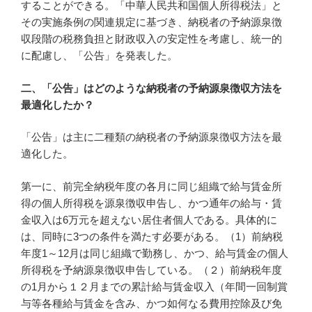
することができる。「中華人民共和国個人所得税法」と
その実施条例の関連規定に基づき、納税者の予納源泉徴
収段階の税務負担と財政収入の安定性を考慮し、統一的
に配慮し、「公告」を発表した。
二、「公告」はどのような納税者の予納源泉徴収方法を
最適化したか？
「公告」は主に二種類の納税者の予納源泉徴収方法を最
適化した。
第一に、前完全納税年度の各月に同じ組織で給与賃金所
得の個人所得税を源泉徴収申告し、かつ通年の給与・賃
金収入は6万元を超えない居住者個人である。具体的に
は、同時に3つの条件を満たす必要がある。（1）前納税
年度1～12月は同じ組織で勤務し、かつ、給与賃金の個人
所得税を予納源泉徴収申告している。（２）前納税年度
の1月から１２月までの累計給与賃金収入（年間一回制賞
与等各種給与賃金を含み、かつ如何なる費用控除及び免