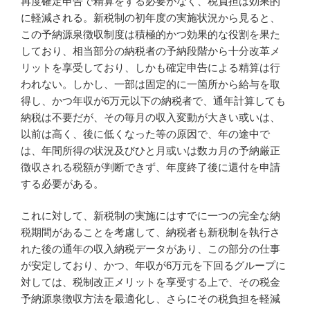
再度確定申告で精算をする必要がなく、税負担は効果的
に軽減される。新税制の初年度の実施状況から見ると、
この予納源泉徴収制度は積極的かつ効果的な役割を果た
しており、相当部分の納税者の予納段階から十分改革メ
リットを享受しており、しかも確定申告による精算は行
われない。しかし、一部は固定的に一箇所から給与を取
得し、かつ年収が6万元以下の納税者で、通年計算しても
納税は不要だが、その毎月の収入変動が大きい或いは、
以前は高く、後に低くなった等の原因で、年の途中で
は、年間所得の状況及びひと月或いは数カ月の予納厳正
徴収される税額が判断できず、年度終了後に還付を申請
する必要がある。
これに対して、新税制の実施にはすでに一つの完全な納
税期間があることを考慮して、納税者も新税制を執行さ
れた後の通年の収入納税データがあり、この部分の仕事
が安定しており、かつ、年収が6万元を下回るグループに
対しては、税制改正メリットを享受する上で、その税金
予納源泉徴収方法を最適化し、さらにその税負担を軽減