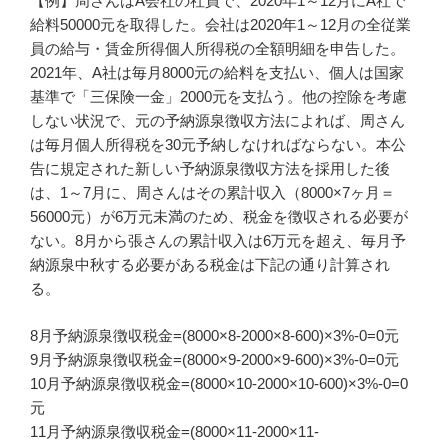
【例】周さんはA会社の社員で、2020年1～12月にA社で
給料50000元を取得した。会社は2020年1～12月の全従業
員の給与・賃金所得個人所得税の全額明細を申告した。
2021年、A社は毎月8000元の給料を支払い、個人は国家
基準で「三保険一金」2000元を支払う。他の控除を考慮
しない状況で、元の予納源泉徴収方法によれば、周さん
は毎月個人所得税を30元予納しなければならない。本公
告に規定された新しい予納源泉徴収方法を採用した後
は、1～7月に、周さんはその累計収入（8000×7ヶ月＝
56000元）が6万元未満のため、税金を徴収される必要が
ない。8月から張さんの累計収入は6万元を超え、毎月予
納源泉中秋する必要がある税金は下記の通り計算され
る。
8月予納源泉徴収税金=(8000×8-2000×8-600)×3%-0=0元
9月予納源泉徴収税金=(8000×9-2000×9-600)×3%-0=0元
10月予納源泉徴収税金=(8000×10-2000×10-600)×3%-0=0
元
11月予納源泉徴収税金=(8000×11-2000×11-