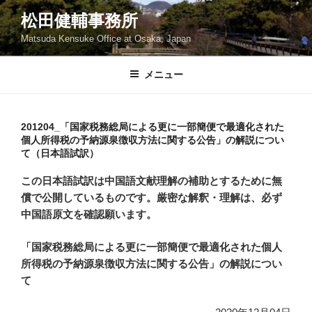
コ
松田健輔事務所
ン
Matsuda Kensuke Office at Osaka, Japan
テ
ン
ツ
メニュー
へ
ス
キ
201204_「国家税務総局による更に一部簡便で最適化された
個人所得税の予納源泉徴収方法に関する公告」の解説につい
ッ
て（日本語試訳）
プ
この日本語試訳は中国語文献理解の補助とするために無
償で公開しているものです。厳密な解釈・理解は、必ず
中国語原文を確認願います。
「国家税務総局による更に一部簡便で最適化された個人
所得税の予納源泉徴収方法に関する公告」の解説につい
て