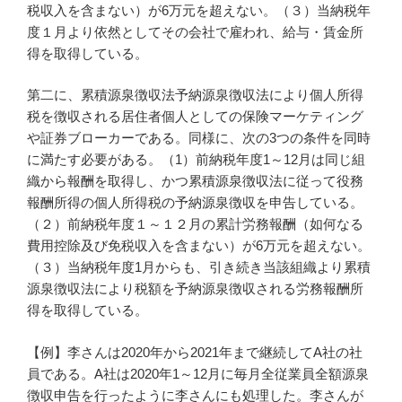
税収入を含まない）が6万元を超えない。（３）当納税年
度１月より依然としてその会社で雇われ、給与・賃金所
得を取得している。
第二に、累積源泉徴収法予納源泉徴収法により個人所得
税を徴収される居住者個人としての保険マーケティング
や証券ブローカーである。同様に、次の3つの条件を同時
に満たす必要がある。（1）前納税年度1～12月は同じ組
織から報酬を取得し、かつ累積源泉徴収法に従って役務
報酬所得の個人所得税の予納源泉徴収を申告している。
（２）前納税年度１～１２月の累計労務報酬（如何なる
費用控除及び免税収入を含まない）が6万元を超えない。
（３）当納税年度1月からも、引き続き当該組織より累積
源泉徴収法により税額を予納源泉徴収される労務報酬所
得を取得している。
【例】李さんは2020年から2021年まで継続してA社の社
員である。A社は2020年1～12月に毎月全従業員全額源泉
徴収申告を行ったように李さんにも処理した。李さんが