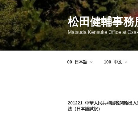
コ
ン
テ
松田健輔事務
ン
Matsuda Kensuke Office at Osa
ツ
へ
ス
キ
00_日本語
100_中文
ッ
プ
201221_中華人民共和国税関輸出
法（日本語試訳）