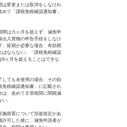
関は変更または取消をしなけれ
改めて「課税免税確認通知書」
期間は六ヶ月を超えず、減免申
輸出入貨物の申告手続をしなけ
ず、延期が必要な場合、有効期
ればならない。「課税免税確認
は6ヶ月を超えることはできな
了しても未使用の場合、その効
税免税確認通知書」に記載され
合は、改めて主管税関に関税減
ない。
実施措置について別途規定があ
過許可した後に、減免申請者が