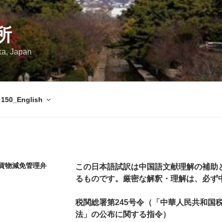
所
ka, Japan
150_English
入貨物減免管理弁
この日本語試訳は中国語文献理解の補助
るものです。厳密な解釈・理解は、必ず
税関総署第245号令（「中華人民共和国
法」の公布に関する指令）