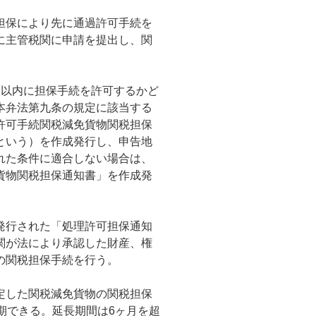
担保により先に通過許可手続を
に主管税関に申請を提出し、関
日以内に担保手続を許可するかど
本弁法第九条の規定に該当する
許可手続関税減免貨物関税担保
という）を作成発行し、申告地
れた条件に適合しない場合は、
貨物関税担保通知書」を作成発
発行された「処理許可担保通知
関が法により承認した財産、権
の関税担保手続を行う。
定した関税減免貨物の関税担保
期できる。延長期間は6ヶ月を超