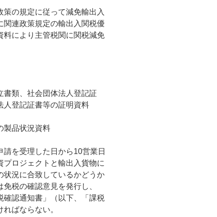
政策の規定に従って減免輸出入
に関連政策規定の輸出入関税優
資料により主管税関に関税減免
。
立書類、社会団体法人登記証
法人登記証書等の証明資料
の製品状況資料
請を受理した日から10営業日
資プロジェクトと輸出入貨物に
の状況に合致しているかどうか
は免税の確認意見を発行し、
税確認通知書」（以下、「課税
ければならない。