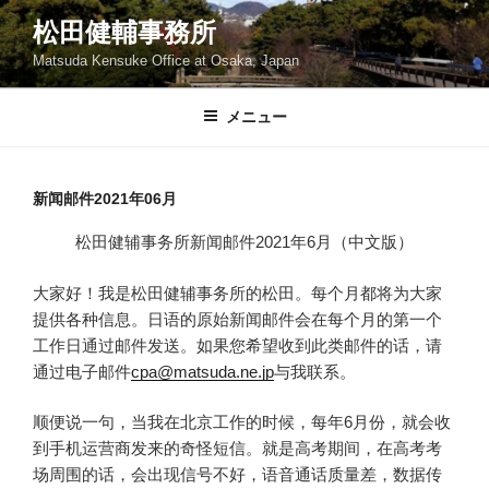
コ
松田健輔事務所
ン
Matsuda Kensuke Office at Osaka, Japan
テ
ン
ツ
メニュー
へ
ス
キ
新闻邮件2021年06月
ッ
松田健辅事务所新闻邮件2021年6月（中文版）
プ
大家好！我是松田健辅事务所的松田。每个月都将为大家
提供各种信息。日语的原始新闻邮件会在每个月的第一个
工作日通过邮件发送。如果您希望收到此类邮件的话，请
通过电子邮件
cpa@matsuda.ne.jp
与我联系。
顺便说一句，当我在北京工作的时候，每年6月份，就会收
到手机运营商发来的奇怪短信。就是高考期间，在高考考
场周围的话，会出现信号不好，语音通话质量差，数据传