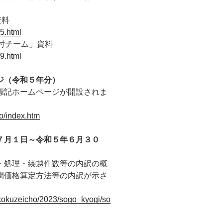
資料
5.html
討チーム」資料
9.html
ジ（令和５年分）
標記ホームページが開設されま
o/index.htm
７月１日～令和５年６月３０
・処理・繰越件数等の内訳の概
間価格算定方法等の内訳が示さ
e/kokuzeicho/2023/sogo_kyogi/so