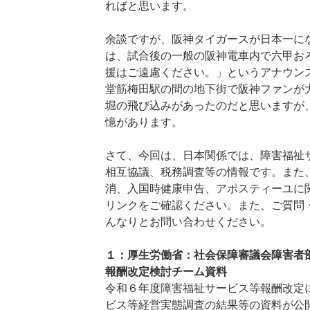
ればと思います。
余談ですが、阪神タイガースが日本一にな
は、試合後の一般の阪神電車内で六甲お
援はご遠慮ください。」というアナウン
堂筋梅田駅の間の地下街で阪神ファンが
堀の飛び込みがあったのだと思いますが
憶があります。
さて、今回は、日本関係では、障害福祉
相互協議、税務調査等の情報です。また
消、入国時健康申告、アポスティーユに
リンクをご確認ください。また、ご質問
んなりとお問い合わせください。
１：厚生労働省：社会保障審議会障害者
報酬改定検討チーム資料
令和６年度障害福祉サービス等報酬改定
ビス等経営実態調査の結果等の資料が公