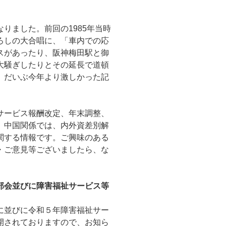
りました。前回の1985年当時
ろしの大合唱に、「車内での応
スがあったり、阪神梅田駅と御
大騒ぎしたりとその延長で道頓
、だいぶ今年より激しかった記
サービス報酬改定、年末調整、
、中国関係では、内外資差別解
関する情報です。ご興味のある
・ご意見等ございましたら、な
部会並びに障害福祉サービス等
に並びに令和５年障害福祉サー
開されておりますので、お知ら