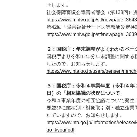
せします。
社会保障審議会障害者部会（第138回）
https://www.mhlw.go.jp/stf/newpage_3643
第42回「障害福祉サービス等報酬改定検
https://www.mhlw.go.jp/stf/newpage_3639
２：国税庁：年末調整がよくわかるペー
国税庁より令和５年分年末調整に関する
したので、お知らせします。
https://www.nta.go.jp/users/gensen/nench
３：国税庁：令和４事業年度（令和４年
日）の「相互協議の状況について」
令和４事業年度の相互協議について発生
要並びに業種別・対象取引別・独立企業
れていますので、お知らせします。
https://www.nta.go.jp/information/releas
go_kyogi.pdf