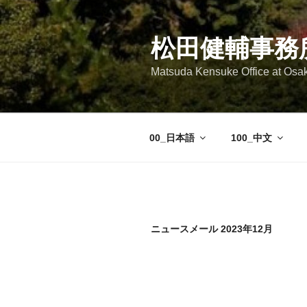
コ
ン
テ
松田健輔事務
ン
Matsuda Kensuke Office at Osa
ツ
へ
ス
キ
00_日本語
100_中文
ッ
プ
ニュースメール 2023年12月