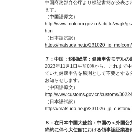
中国商務部弁公庁より標記書簡が公表さ
ます。
（中国語原文）
http://www.mofcom.gov.cn/article/zwgk/
html
（日本語試訳）
https://matsuda.ne.jp/231020_jp_mofcom/
７：中国：税関総署：健康申告モデルの
2023年11月1日午前0時から、これま
ていた健康申告を原則として不要とする
お知らせします。
（中国語原文）
http://www.customs.gov.cn/customs/3022
（日本語試訳）
https://matsuda.ne.jp/231026_jp_custom/
８：在日本中国大使館：中国の＜外国公
締約に伴う大使館における領事認証業務