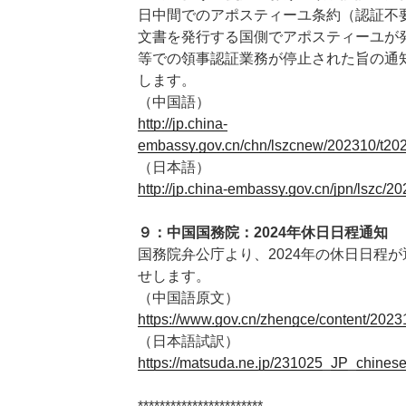
日中間でのアポスティーユ条約（認証不
文書を発行する国側でアポスティーユが
等での領事認証業務が停止された旨の通
します。
（中国語）
http://jp.china-
embassy.gov.cn/chn/lszcnew/202310/t2
（日本語）
http://jp.china-embassy.gov.cn/jpn/lszc
９：中国国務院：2024年休日日程通知
国務院弁公庁より、2024年の休日日程
せします。
（中国語原文）
https://www.gov.cn/zhengce/content/202
（日本語試訳）
https://matsuda.ne.jp/231025_JP_chinese