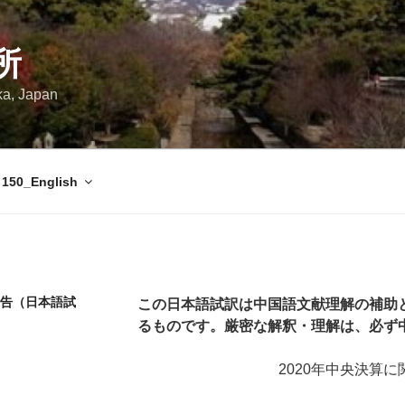
所
ka, Japan
150_English
る報告（日本語試
この日本語試訳は中国語文献理解の補助
るものです。厳密な解釈・理解は、必ず
2020年中央決算