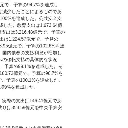
億元で、予算の94.7%を達成し
は減少したことによるものであ
算の100%を達成した。公共安全支
達成した。教育支出は1,673.64億
出は3,216.48億元で、予算の
は1,224.57億元で、予算の
8.95億元で、予算の102.6%を達
、国内債券の支払利息が増加し
への移転支払の具体的な状況
で、予算の99.1%を達成した。そ
0.72億元で、予算の98.7%を
で、予算の100.1%を達成した。
の99%を達成した。
、実際の支出は146.41億元であ
は353.59億元を中央予算安