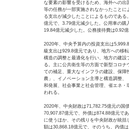
な要素の影響を受けるため、海外への出
等の任務が一部実施されなかったことに
る支出が減少したことによるものである。
億元で、3.79億元減少した。公用車の購入
19.84億元減少した。公務接待費は0.92
2020年、中央予算内の投資支出は5,99
級支出は929.8億元であり、地方への移転
構造の調整と最適化を行い、地方の建設
る。主に公共衛生等の方面で新型コロナ
ての補足、重大なインフラの建設、保障
農」、イノベーション主導と構造調整、
和発展、社会事業と社会管理、省エネ・
われる。
2020年、中央財政は71,782.75億元
70,907.87億元で、外債は874.88
に使うほか、その残りを中央財政が統括
額は30,868.18億元で、そのうち、内債は3