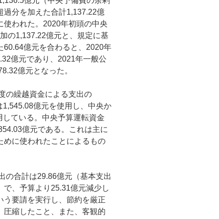
,136.5億元（中央予備費の余剰
超過分を加えた合計1,137.22億
使われた。2020年初頭の中央
の1,137.22億元と、規定に基
0.64億元を合わると、2020年
.32億元であり、2021年一般公
8.32億元となった。
年度の繰越資金による支出の
1,545.08億元を使用し、中央か
を使用している。中央予算運転資金
54.03億元である。これは主に
ために使われたことによるもの
出の合計は29.86億元（基本支出
で、予算より25.31億元減少し
いう要請を実行し、節約を厳正
、圧縮したこと、また、客観的