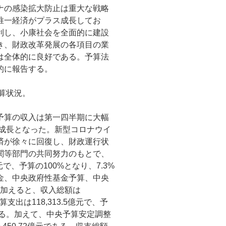
ナの感染拡大防止は重大な戦略
唯一経済がプラス成長してお
利し、小康社会を全面的に建設
き、財政改革発展の各項目の業
は全体的に良好である。予算法
的に報告する。
決算状況。
予算の収入は第一四半期に大幅
ス成長となった。新型コロナウイ
済が徐々に回復し、財政運行状
関等部門の共同努力のもとで、
元で、予算の100%となり、7.3%
金、中央政府性基金予算、中央
を加えると、収入総額は
算支出は118,313.5億元で、予
いる。加えて、中央予算安定調整