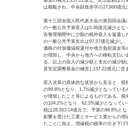
基金の補充1,137.22億元、支出総額は11
は相殺され、中央財政赤字の27,800億
第十三回全国人民代表大会の第四回会議
の一般公共予算収入は0.36億元減少と
告整理期間中に少額の税外収入を返還し
の一般公共予算支出は97.37億元減少
価格の付加価値税還付や地方負担資金等
が増加し、中央から地方への移転支払い
る。以上の収入の減少額と支出の減少額は
算安定調整基金の補充1,137.22億元に
収入決算の具体的な状況から見ると、租税収入
の99.8%となり、1.7%減少となって
が増加したこと等によるものである。税外収
の104.2%となり、62.3%減少となっ
税は28,353.14億元で、予算の98.8
影響を受けた工業とサービス業からの増
たことに加え、増値税の税率の引き下げ