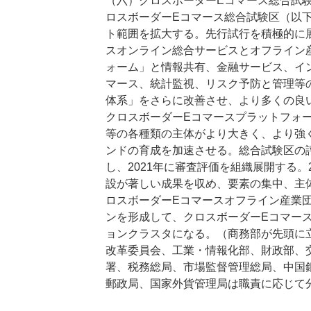
（六）クロスボーダーEコマース総合試
ロスボーダーEコマース総合試験区（以
ト範囲を拡大する。先行試行を積極的に
スオンライン総合サービスとオフライン
ォーム」と情報共有、金融サービス、イ
マース、統計監視、リスク予防と管理等
体系」をさらに改善させ、より多くの良
クロスボーダーEコマースプラットフォ
等の各種類の主体がより大きく、より強
ンドの育成を加速させる。総合試験区の
し、2021年に審査評価を組織展開する。
設が著しい成果を収め、要素の集中、主
ロスボーダーEコマースオフライン産業
ンを形成して、クロスボーダーEコマー
ョンクラスタになる。（商務部が先頭に
改革委員会、工業・情報化部、財政部、
署、税務総局、市場監督管理総局、中国
郵政局、国家外貨管理局は職責に応じて