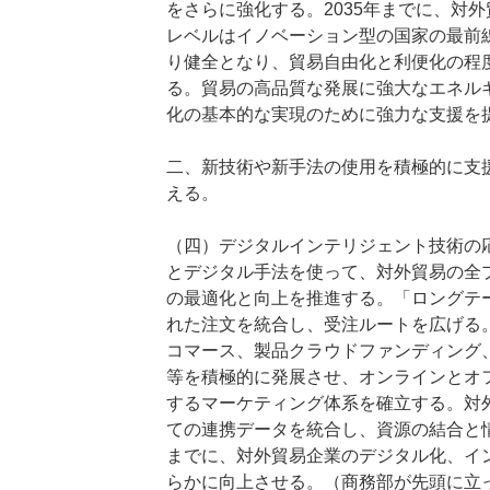
をさらに強化する。2035年までに、対
レベルはイノベーション型の国家の最前
り健全となり、貿易自由化と利便化の程
る。貿易の高品質な発展に強大なエネル
化の基本的な実現のために強力な支援を
二、新技術や新手法の使用を積極的に支
える。
（四）デジタルインテリジェント技術の
とデジタル手法を使って、対外貿易の全
の最適化と向上を推進する。「ロングテ
れた注文を統合し、受注ルートを広げる
コマース、製品クラウドファンディング
等を積極的に発展させ、オンラインとオ
するマーケティング体系を確立する。対
ての連携データを統合し、資源の結合と情
までに、対外貿易企業のデジタル化、イ
らかに向上させる。（商務部が先頭に立