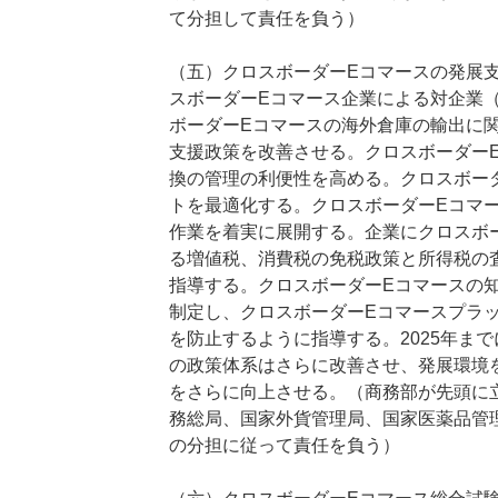
て分担して責任を負う）
（五）クロスボーダーEコマースの発展
スボーダーEコマース企業による対企業（B
ボーダーEコマースの海外倉庫の輸出に
支援政策を改善させる。クロスボーダー
換の管理の利便性を高める。クロスボー
トを最適化する。クロスボーダーEコマ
作業を着実に展開する。企業にクロスボ
る増値税、消費税の免税政策と所得税の
指導する。クロスボーダーEコマースの
制定し、クロスボーダーEコマースプラ
を防止するように指導する。2025年ま
の政策体系はさらに改善させ、発展環境
をさらに向上させる。（商務部が先頭に
務総局、国家外貨管理局、国家医薬品管
の分担に従って責任を負う）