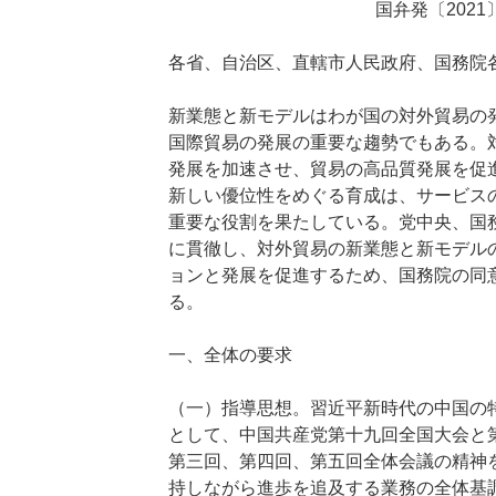
国弁発〔2021
各省、自治区、直轄市人民政府、国務院
新業態と新モデルはわが国の対外貿易の
国際貿易の発展の重要な趨勢でもある。
発展を加速させ、貿易の高品質発展を促
新しい優位性をめぐる育成は、サービス
重要な役割を果たしている。党中央、国
に貫徹し、対外貿易の新業態と新モデル
ョンと発展を促進するため、国務院の同
る。
一、全体の要求
（一）指導思想。習近平新時代の中国の
として、中国共産党第十九回全国大会と
第三回、第四回、第五回全体会議の精神
持しながら進歩を追及する業務の全体基