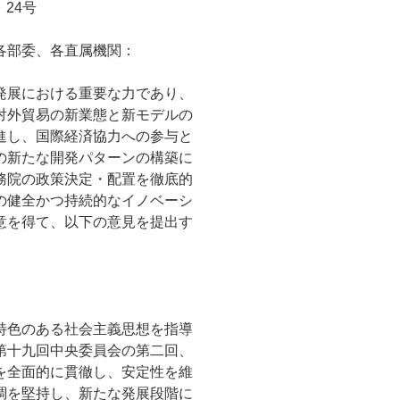
〕24号
各部委、各直属機関：
発展における重要な力であり、
対外貿易の新業態と新モデルの
進し、国際経済協力への参与と
の新たな開発パターンの構築に
務院の政策決定・配置を徹底的
の健全かつ持続的なイノベーシ
意を得て、以下の意見を提出す
特色のある社会主義思想を指導
第十九回中央委員会の第二回、
を全面的に貫徹し、安定性を維
調を堅持し、新たな発展段階に