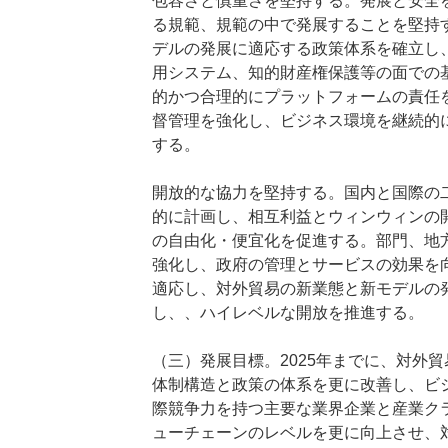
包容さと慎重さを堅持する。発展と安全
る規範、規範の中で発展することを堅持
デルの発展に適応する政策体系を確立し
用システム、知的財産権保護等の面での
的かつ合理的にプラットフォームの責任
督管理を強化し、ビジネス環境を継続的
する。
開放的な協力を堅持する。国内と国際の
的に計画し、相互利益とウィンウィンの
の自由化・便宜化を促進する。部門、地
強化し、政府の管理とサービスの効果を
適応し、対外貿易の新業態と新モデルの
し、、ハイレベルな開放を推進する。
（三）発展目標。2025年までに、対外
体制構造と政策の体系を更に改善し、ビ
際競争力を持つ主要な業界企業と産業ク
ューチェーンのレベルを更に向上させ、