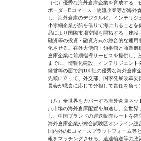
（七）優秀な海外倉庫企業を育成する。
ボーダーEコマース、物流企業等が海外
し、海外倉庫のデジタル化、インテリジ
小零細企業が船を借りて海に出ることを
品により国際市場空間を開拓する。建設―
融資等の投資・融資方式の総合的な運用
化させる。在外大使館・領事館と商業機
倉庫企業に前期指導サービスを提供し、紛
までに、情報化建設、インテリジェント
経営等の面で約100社の優秀な海外倉庫
先頭に立って、外交部、国家発展改革委
員会が職責に応じて分担して責任を負う
（八）全世界をカバーする海外倉庫ネッ
点市場の海外倉庫配置を加速し、全世界
し、中国ブランドの運送販売ルートを確
海外倉庫企業が総合試験区オンライン総
国内外のEコマースプラットフォーム等
報をマッチングさせる。速達輸送等の政