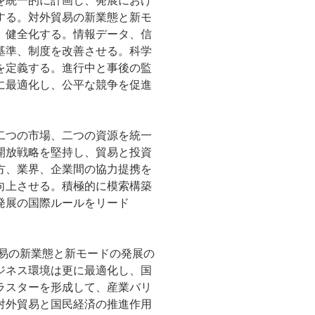
を統一的に計画し、発展におけ
する。対外貿易の新業態と新モ
、健全化する。情報データ、信
基準、制度を改善させる。科学
を定義する。進行中と事後の監
に最適化し、公平な競争を促進
二つの市場、二つの資源を統一
開放戦略を堅持し、貿易と投資
方、業界、企業間の協力提携を
向上させる。積極的に模索構築
発展の国際ルールをリード
貿易の新業態と新モードの発展の
ジネス環境は更に最適化し、国
ラスターを形成して、産業バリ
対外貿易と国民経済の推進作用