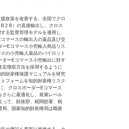
支援政策を改善する。全国でクロ
 2 B）の直接輸出し、クロス
関する監督管理モデルを適用し、
Eコマースの輸出入の返品及び交
ダーEコマース小売輸入商品リス
ースの小売輸入薬品のパイロット
ーダーEコマース小売輸出に対す
査定徴収方法を採用するように
知的財産権保護マニュアルを研究
ットフォームを知的財産権リスク
でに、クロスボーダーEコマース
をさらに最適化し、発展レベル
立って、財政部、税関総署、税
理局、国家知的財産権局は職責