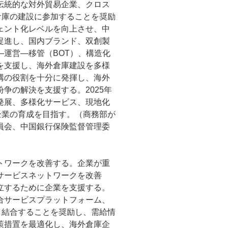
伝統的な対外貿易企業、クロス
倉庫の建設に参加することを奨励
ェント化レベルを向上させ、中
促進し、国内ブランド、双創製
運営―移管（BOT）、構造化
を支援し、海外倉庫建設を多様
構の役割を十分に発揮し、海外
争の解決を支援する。2025年
発展、多様化サービス、現地化
企業の育成を目指す。（商務部が
員会、中国銀行保険監督管理委
）
トワークを改善する。企業が重
サービスネットワークを改善
立するために企業を支援する。
合サービスプラットフォーム、
と結合することを奨励し、需給情
策措置を最適化し、海外倉庫企