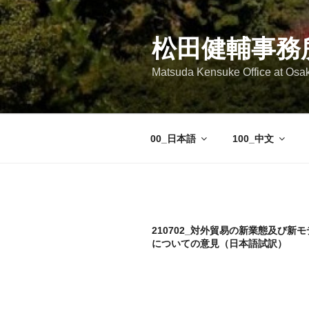
コ
ン
テ
松田健輔事務
ン
Matsuda Kensuke Office at Osa
ツ
へ
ス
キ
00_日本語
100_中文
ッ
プ
210702_対外貿易の新業態及び新
についての意見（日本語試訳）