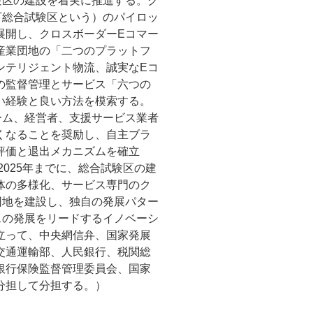
験区の建設を着実に推進する。ク
下総合試験区という）のパイロッ
展開し、クロスボーダーEコマー
産業団地の「二つのプラットフ
ンテリジェント物流、誠実なEコ
の監督管理とサービス「六つの
い経験と良い方法を模索する。
ーム、経営者、支援サービス業者
くなることを奨励し、自主ブラ
評価と退出メカニズムを確立
2025年までに、総合試験区の建
体の多様化、サービス専門のク
団地を建設し、独自の発展パター
スの発展をリードするイノベーシ
立って、中央網信弁、国家発展
交通運輸部、人民銀行、税関総
銀行保険監督管理委員会、国家
分担して分担する。）