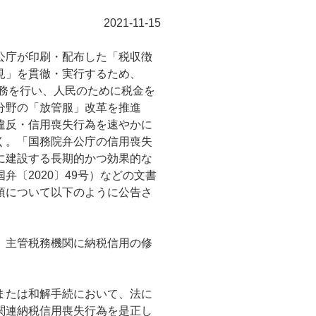
2021-11-15
公庁が印刷・配布した「税収徴
見」を貫徹・実行するため、
実務を行い、人民のために税金を
分野の「放管服」改革を推進
違反・信用喪失行為を速やかに
く。「国務院弁公庁の信用喪失
に建設する長期的かつ効果的な
〔2020〕49号）などの文書
項について以下のように公告さ
、主管税務機関に納税信用の修
または和解手続において、法に
関連納税信用喪失行為を是正し