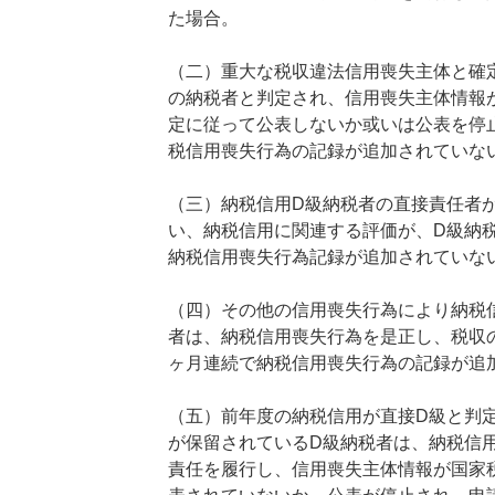
た場合。
（二）重大な税収違法信用喪失主体と確
の納税者と判定され、信用喪失主体情報
定に従って公表しないか或いは公表を停止
税信用喪失行為の記録が追加されていな
（三）納税信用D級納税者の直接責任者
い、納税信用に関連する評価が、D級納
納税信用喪失行為記録が追加されていな
（四）その他の信用喪失行為により納税
者は、納税信用喪失行為を是正し、税収の
ヶ月連続で納税信用喪失行為の記録が追
（五）前年度の納税信用が直接D級と判
が保留されているD級納税者は、納税信
責任を履行し、信用喪失主体情報が国家