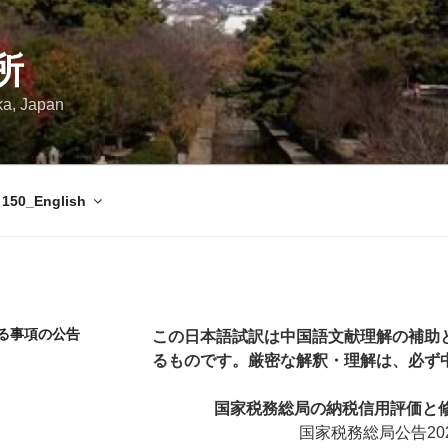
所
ka, Japan
150_English
する事項の公告
この日本語試訳は中国語文献理解の補助
るものです。厳密な解釈・理解は、必ず
国家税務総局の納税信用評価と
国家税務総局公告202