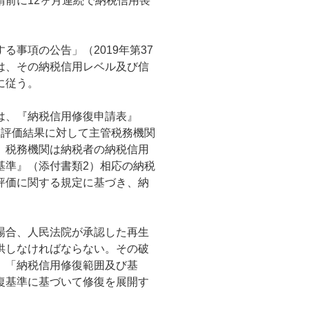
前に12ヶ月連続で納税信用喪
事項の公告」（2019年第37
は、その納税信用レベル及び信
に従う。
は、『納税信用修復申請表』
用評価結果に対して主管税務機関
。税務機関は納税者の納税信用
基準』（添付書類2）相応の納税
評価に関する規定に基づき、納
場合、人民法院が承認した再生
供しなければならない。その破
、「納税信用修復範囲及び基
復基準に基づいて修復を展開す