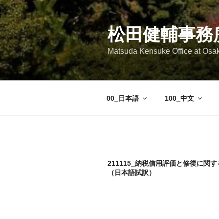
コ
ン
テ
松田健輔事務
ン
Matsuda Kensuke Office at Osa
ツ
へ
ス
キ
00_日本語
100_中文
ッ
プ
211115_納税信用評価と修復に関
（日本語試訳）