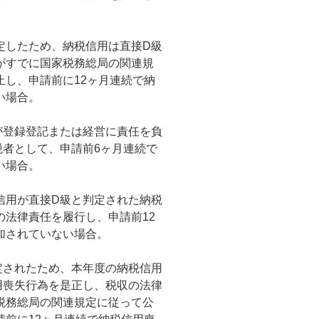
定したため、納税信用は直接D級
がすでに国家税務総局の関連規
し、申請前に12ヶ月連続で納
い場合。
が登録登記または経営に責任を負
税者として、申請前6ヶ月連続で
い場合。
信用が直接D級と判定された納税
法律責任を履行し、申請前12
加されていない場合。
定されたため、本年度の納税信用
用喪失行為を是正し、税収の法律
税務総局の関連規定に従って公