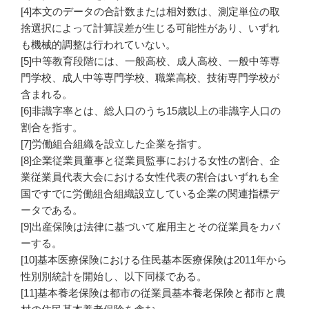
[4]本文のデータの合計数または相対数は、測定単位の取
捨選択によって計算誤差が生じる可能性があり、いずれ
も機械的調整は行われていない。
[5]中等教育段階には、一般高校、成人高校、一般中等専
門学校、成人中等専門学校、職業高校、技術専門学校が
含まれる。
[6]非識字率とは、総人口のうち15歳以上の非識字人口の
割合を指す。
[7]労働組合組織を設立した企業を指す。
[8]企業従業員董事と従業員監事における女性の割合、企
業従業員代表大会における女性代表の割合はいずれも全
国ですでに労働組合組織設立している企業の関連指標デ
ータである。
[9]出産保険は法律に基づいて雇用主とその従業員をカバ
ーする。
[10]基本医療保険における住民基本医療保険は2011年から
性別別統計を開始し、以下同様である。
[11]基本養老保険は都市の従業員基本養老保険と都市と農