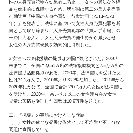
性の人身売買犯罪を効果的に防止し、女性の適法な的権
益を効果的に保障するため、我が国は第二の反人身売買
行動計画「中国の人身売買防止行動計画（2013-2020
年）」を発表し、法律に基づいて女性人身売買犯罪を断
固として取り締まり、人身売買犯罪の「買い手市場」の
一掃に力を入れ、女性人身売買の発生源から減少させ、
女性の人身売買現象を効果的に抑制した。
3.女性への法律援助の提供は大幅に強化された。2020年
末までに、全国に2,651カ所の法律援助機関と7.5万カ所の
法律援助活動拠点がある。2020年、法律援助を受けた女
性は34.1万人で、2010年より73.7%増加した。2011年から
2020年にかけて、全国で合計330.7万人の女性が法律援助
を受けた。2020年、県レベル以上の女性連合会が女性・
児童の苦情を受理した回数は18.8万件を超えた。
二、『概要』の実施における主な問題
（一）女性の健全な発展は依然として不均衡と不十分な
問題に直面している。