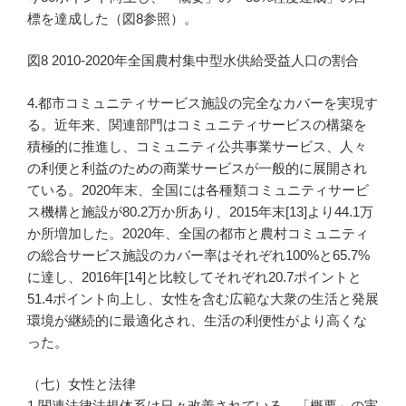
標を達成した（図8参照）。
図8 2010-2020年全国農村集中型水供給受益人口の割合
4.都市コミュニティサービス施設の完全なカバーを実現す
る。近年来、関連部門はコミュニティサービスの構築を
積極的に推進し、コミュニティ公共事業サービス、人々
の利便と利益のための商業サービスが一般的に展開され
ている。2020年末、全国には各種類コミュニティサービ
ス機構と施設が80.2万か所あり、2015年末[13]より44.1万
か所増加した。2020年、全国の都市と農村コミュニティ
の総合サービス施設のカバー率はそれぞれ100%と65.7%
に達し、2016年[14]と比較してそれぞれ20.7ポイントと
51.4ポイント向上し、女性を含む広範な大衆の生活と発展
環境が継続的に最適化され、生活の利便性がより高くな
った。
（七）女性と法律
1.関連法律法規体系は日々改善されている。「概要」の実