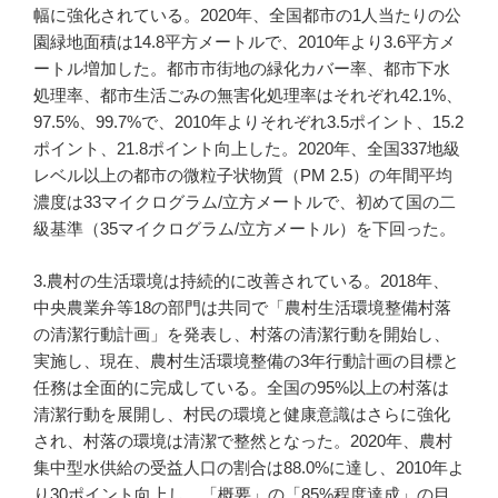
幅に強化されている。2020年、全国都市の1人当たりの公
園緑地面積は14.8平方メートルで、2010年より3.6平方メ
ートル増加した。都市市街地の緑化カバー率、都市下水
処理率、都市生活ごみの無害化処理率はそれぞれ42.1%、
97.5%、99.7%で、2010年よりそれぞれ3.5ポイント、15.2
ポイント、21.8ポイント向上した。2020年、全国337地級
レベル以上の都市の微粒子状物質（PM 2.5）の年間平均
濃度は33マイクログラム/立方メートルで、初めて国の二
級基準（35マイクログラム/立方メートル）を下回った。
3.農村の生活環境は持続的に改善されている。2018年、
中央農業弁等18の部門は共同で「農村生活環境整備村落
の清潔行動計画」を発表し、村落の清潔行動を開始し、
実施し、現在、農村生活環境整備の3年行動計画の目標と
任務は全面的に完成している。全国の95%以上の村落は
清潔行動を展開し、村民の環境と健康意識はさらに強化
され、村落の環境は清潔で整然となった。2020年、農村
集中型水供給の受益人口の割合は88.0%に達し、2010年よ
り30ポイント向上し、「概要」の「85%程度達成」の目