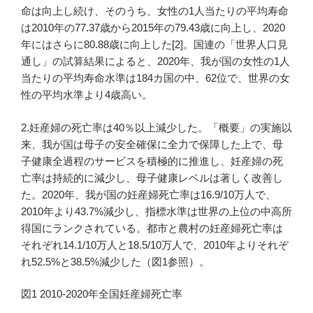
命は向上し続け、そのうち、女性の1人当たりの平均寿命
は2010年の77.37歳から2015年の79.43歳に向上し、2020
年にはさらに80.88歳に向上した[2]。国連の「世界人口見
通し」の試算結果によると、2020年、我が国の女性の1人
当たりの平均寿命水準は184カ国の中、62位で、世界の女
性の平均水準より4歳高い。
2.妊産婦の死亡率は40％以上減少した。「概要」の実施以
来、我が国は母子の安全確保に全力で保障した上で、母
子健康全過程のサービスを積極的に推進し、妊産婦の死
亡率は持続的に減少し、母子健康レベルは著しく改善し
た。2020年、我が国の妊産婦死亡率は16.9/10万人で、
2010年より43.7%減少し、指標水準は世界の上位の中高所
得国にランクされている。都市と農村の妊産婦死亡率は
それぞれ14.1/10万人と18.5/10万人で、2010年よりそれぞ
れ52.5%と38.5%減少した（図1参照）。
図1 2010-2020年全国妊産婦死亡率