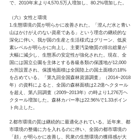
で、2010年末より4,570.5万人増加し、80.2%増加した。
（六）女性と環境
1.生態環境の質が明らかに改善された。「澄んだ水と青い
山はかけがえのない資産である」という理念の継続的な
深化に伴い、我が国の生産と生活様式はグリーン、低炭
素レベルが明らかに向上し、主要汚染物質の排出総量が
大幅に減少し、生態系の安定性が強化された。現在、全
国には国立公園を主体とする各級各類の保護地が12,000
カ所設置され、保護地面積は全国陸上の国土面積の18%
を占めている。「第九回全国森林資源調査」（2014~2018
年）の資料によると、全国の森林面積は2.2億ヘクタール
を超え、第八回調査（2009~2013年）の時より1,276万ヘ
クタール増加した。森林カバー率は22.96%で1.33ポイン
ト向上した。
2.都市環境の質は継続的に最適化されている。近年来、都
市環境の整備に力を入れるのに伴い、全国の都市環境の
「顔」が明らかに改善し、民衆の生態環境の獲得感が大