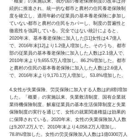
「概要」の実施以来、我が国の養老保険制度の改革は持
続的に推進され、統一的な都市と農村の住民養老保険制
度を確立し、適用年齢の従業員の基本養老保険に参加し
ていない都市と農村の住民をカバーし、制度の普遍性と
徹底性を強調している。完全ではない統計によると、
2020年末、基本養老保険に加入した[11]女性は4.7億人
で、2016年末[12]より1.2億人増加した。そのうち、都市
部の従業員の基本養老保険に加入した人数は2.1億人で、
2010年末より9,655.5万人増加し、86.2%増加した。都市
と農村の住民の基本養老保険に加入した人数は2.6億人
で、2016年末より9,170.1万人増加し、53.8%増加した。
4.女性が失業保険、労災保険に加入する人数は約8割増加
した。「概要」の実施以来、失業救済制度、国有企業就
業待機保険制度、解雇従業員の基本生活保障制度と失業
保険制度の実行を通じて、女性の就業関連権益は効果的
に保障されている。2020年末、女性の失業保険加入人数
は9,207.2万人で、2010年末より4,058.2万人増加し、
78.8%増加した。女性の労災保険加入人数は1億0300万人