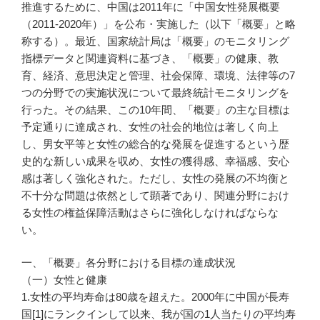
推進するために、中国は2011年に「中国女性発展概要
（2011-2020年）」を公布・実施した（以下「概要」と略
称する）。最近、国家統計局は「概要」のモニタリング
指標データと関連資料に基づき、「概要」の健康、教
育、経済、意思決定と管理、社会保障、環境、法律等の7
つの分野での実施状況について最終統計モニタリングを
行った。その結果、この10年間、「概要」の主な目標は
予定通りに達成され、女性の社会的地位は著しく向上
し、男女平等と女性の総合的な発展を促進するという歴
史的な新しい成果を収め、女性の獲得感、幸福感、安心
感は著しく強化された。ただし、女性の発展の不均衡と
不十分な問題は依然として顕著であり、関連分野におけ
る女性の権益保障活動はさらに強化しなければならな
い。
一、「概要」各分野における目標の達成状況
（一）女性と健康
1.女性の平均寿命は80歳を超えた。2000年に中国が長寿
国[1]にランクインして以来、我が国の1人当たりの平均寿