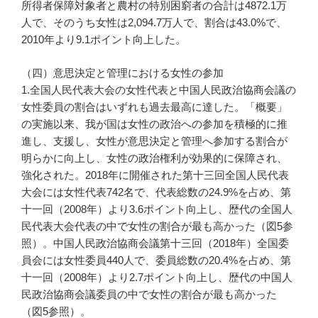
所得者保障対象者と農村の特別困窮者の合計は4872.1万
人で、そのうち女性は2,094.7万人で、割合は43.0%で、
2010年より9.1ポイント向上した。
（四）意思決定と管理における女性の参加
1.全国人民代表大会の女性代表と中国人民政治協商会議の
女性委員の割合はいずれも過去最高に達した。「概要」
の実施以来、我が国は女性の政治への参加を積極的に推
進し、支援し、女性が意思決定と管理へ参加する割合が
明らかに向上し、女性の政治権利が効果的に保障され、
強化された。2018年に開催された第十三回全国人民代表
大会には女性代表742名で、代表総数の24.9%を占め、第
十一回（2008年）より3.6ポイント向上し、歴代の全国人
民代表大会代表の中で女性の割合が最も高かった（図5参
照）。中国人民政治協商会議第十三回（2018年）全国委
員会には女性委員440人で、委員総数の20.4%を占め、第
十一回（2008年）より2.7ポイント向上し、歴代の中国人
民政治協商会議委員の中で女性の割合が最も高かった
（図5参照）。