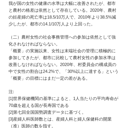
我が国の女性の健康の水準は大幅に改善されたが、都市
と農村の格差は依然として存在している。2020年、農村
の妊産婦の死亡率は18.5/10万人で、2010年より38.5%減
少したが、都市の14.1/10万人より上回った。
（二）農村女性の社会事務管理への参加は依然として強
化されなければならない。
「概要」の実施以来、女性は末端社会の管理に積極的に
参加してきたが、都市に比較して農村女性の参加水準は
改善しなければならない。2020年、村委員会の構成員の
中で女性の割合は24.2%で、「30%以上に達する」という
「概要」の目標にはまだ一定の差がある。
注:
[1]世界保健機関の基準によると、1人当たりの平均寿命が
70歳を超える国が長寿国である
[2]第七回全国国勢調査データに基づく。
[3]産婦人科医師数とは、産婦人科と婦人保健科の開業
（准）医師の数を指す。