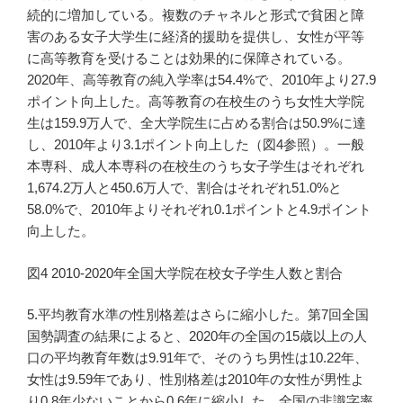
続的に増加している。複数のチャネルと形式で貧困と障
害のある女子大学生に経済的援助を提供し、女性が平等
に高等教育を受けることは効果的に保障されている。
2020年、高等教育の純入学率は54.4%で、2010年より27.9
ポイント向上した。高等教育の在校生のうち女性大学院
生は159.9万人で、全大学院生に占める割合は50.9%に達
し、2010年より3.1ポイント向上した（図4参照）。一般
本専科、成人本専科の在校生のうち女子学生はそれぞれ
1,674.2万人と450.6万人で、割合はそれぞれ51.0%と
58.0%で、2010年よりそれぞれ0.1ポイントと4.9ポイント
向上した。
図4 2010-2020年全国大学院在校女子学生人数と割合
5.平均教育水準の性別格差はさらに縮小した。第7回全国
国勢調査の結果によると、2020年の全国の15歳以上の人
口の平均教育年数は9.91年で、そのうち男性は10.22年、
女性は9.59年であり、性別格差は2010年の女性が男性よ
り0.8年少ないことから0.6年に縮小した。全国の非識字率