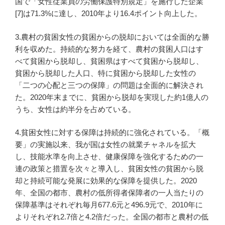
国で「女性従業員の労働保護特別規定」を施行した企業
[7]は71.3%に達し、2010年より16.4ポイント向上した。
3.農村の貧困女性の貧困からの脱却においては全面的な勝
利を収めた。持続的な努力を経て、農村の貧困人口はす
べて貧困から脱却し、貧困県はすべて貧困から脱却し、
貧困から脱却した人口、特に貧困から脱却した女性の
「二つの心配と三つの保障」の問題は全面的に解決され
た。2020年末までに、貧困から脱却を実現した約1億人の
うち、女性は約半分を占めている。
4.貧困女性に対する保障は持続的に強化されている。「概
要」の実施以来、我が国は女性の就業チャネルを拡大
し、技能水準を向上させ、健康保障を強化するための一
連の政策と措置を次々と導入し、貧困女性の貧困から脱
却と持続可能な発展に効果的な保障を提供した。2020
年、全国の都市、農村の低所得者保障者の一人当たりの
保障基準はそれぞれ毎月677.6元と496.9元で、2010年に
よりそれぞれ2.7倍と4.2倍だった。全国の都市と農村の低