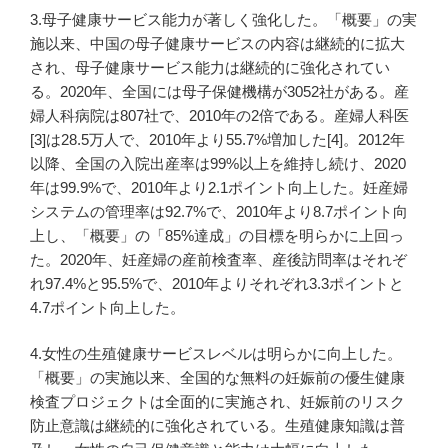
3.母子健康サービス能力が著しく強化した。「概要」の実
施以来、中国の母子健康サービスの内容は継続的に拡大
され、母子健康サービス能力は継続的に強化されてい
る。2020年、全国には母子保健機構が3052社がある。産
婦人科病院は807社で、2010年の2倍である。産婦人科医
[3]は28.5万人で、2010年より55.7%増加した[4]。2012年
以降、全国の入院出産率は99%以上を維持し続け、2020
年は99.9%で、2010年より2.1ポイント向上した。妊産婦
システムの管理率は92.7%で、2010年より8.7ポイント向
上し、「概要」の「85%達成」の目標を明らかに上回っ
た。2020年、妊産婦の産前検査率、産後訪問率はそれぞ
れ97.4%と95.5%で、2010年よりそれぞれ3.3ポイントと
4.7ポイント向上した。
4.女性の生殖健康サービスレベルは明らかに向上した。
「概要」の実施以来、全国的な無料の妊娠前の優生健康
検査プロジェクトは全面的に実施され、妊娠前のリスク
防止意識は継続的に強化されている。生殖健康知識は普