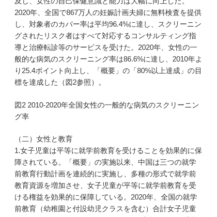
及し、女性の自己保健意識と能力は大幅に向上した。
2020年、全国で867万人の妊娠計画夫婦に無料検査を提供
し、対象者のカバー率は平均96.4%に達し、スクリーニン
グされたリスク者はすべて対応するコンサルティング指
導と治療転診等のサービスを受けた。2020年、女性の一
般的な病気のスクリーニング率は86.6%に達し、2010年よ
り25.4ポイント向上し、「概要」の「80%以上達成」の目
標を達成した（図2参照）。
図2 2010-2020年全国女性の一般的な病気のスクリーニン
グ率
（二）女性と教育
1.女子児童は平等に就学前教育を受けることを効果的に保
障されている。「概要」の実施以来、中国は三つの就学
前教育行動計画を連続的に実施し、多種の形式で就学前
教育資源を増加させ、女子児童が平等に就学前教育を受
ける権益を効果的に保障している。2020年、全国の就学
前教育（幼稚園と付設幼児クラスを含む）合計女子児童