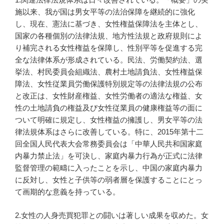
施以来、我が国は男女平等の法治保障を継続的に強化
し、現在、憲法に基づき、女性権益保障法を主体とし、
国家の各種個別の法律法規、地方性法規と政府規則によ
り補完される女性権益を保障し、性別平等を促進する完
全な法律体系が形成されている。民法、労働契約法、選
挙法、村民委員会組織法、農村土地請負法、女性権益保
障法、女性従業員労働保護特別規定等の法律法規の公布
と改正は、女性財産権益、女性労働者の適法な権益、女
性の土地請負の権益及び女性従業員の健康権益等の面に
ついて明確に規定し、女性権益の擁護し、男女平等の法
律法規体系はさらに改善している。特に、2015年第十二
回全国人民代表大会常務委員会は「中華人民共和国家庭
内暴力禁止法」を可決し、家庭内暴力行為が正式に法律
監督管理の範疇に入ったことを示し、中国の家庭内暴力
に反対し、女性と子供等の弱者層を保護することにとっ
て画期的な意義を持っている。
2.女性の人身売買犯罪との闘いは著しい成果を収めた。女