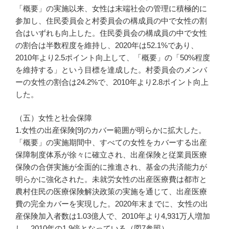
「概要」の実施以来、女性は末端社会の管理に積極的に
参加し、住民委員会と村委員会の構成員の中で女性の割
合はいずれも向上した。住民委員会の構成員の中で女性
の割合は半数程度を維持し、2020年は52.1%であり、
2010年より2.5ポイント向上して、「概要」の「50%程度
を維持する」という目標を達成した。村委員会のメンバ
ーの女性の割合は24.2%で、2010年より2.8ポイント向上
した。
（五）女性と社会保障
1.女性の出産保険[9]のカバー範囲が明らかに拡大した。
「概要」の実施期間中、すべての女性をカバーする出産
保障制度体系が徐々に確立され、出産保険と従業員医療
保険の合併実施が全面的に推進され、基金の共済能力が
明らかに強化された。未就労女性の出産医療費は都市と
農村住民の医療保険解決政策の実施を通じて、出産医療
費の完全カバーを実現した。2020年末までに、女性の出
産保険加入者数は1.03億人で、2010年より4,931万人増加
し、2010年の1.9倍となっている（図7参照）。