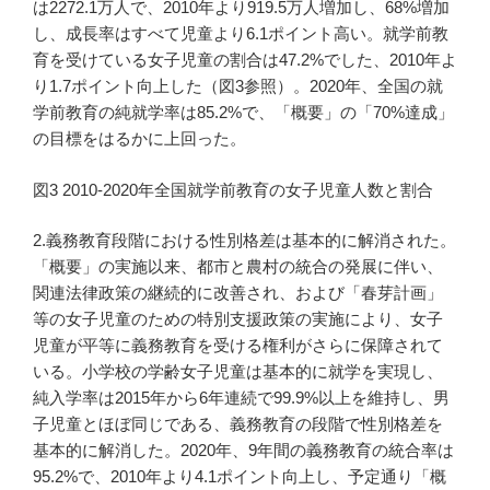
は2272.1万人で、2010年より919.5万人増加し、68%増加
し、成長率はすべて児童より6.1ポイント高い。就学前教
育を受けている女子児童の割合は47.2%でした、2010年よ
り1.7ポイント向上した（図3参照）。2020年、全国の就
学前教育の純就学率は85.2%で、「概要」の「70%達成」
の目標をはるかに上回った。
図3 2010-2020年全国就学前教育の女子児童人数と割合
2.義務教育段階における性別格差は基本的に解消された。
「概要」の実施以来、都市と農村の統合の発展に伴い、
関連法律政策の継続的に改善され、および「春芽計画」
等の女子児童のための特別支援政策の実施により、女子
児童が平等に義務教育を受ける権利がさらに保障されて
いる。小学校の学齢女子児童は基本的に就学を実現し、
純入学率は2015年から6年連続で99.9%以上を維持し、男
子児童とほぼ同じである、義務教育の段階で性別格差を
基本的に解消した。2020年、9年間の義務教育の統合率は
95.2%で、2010年より4.1ポイント向上し、予定通り「概