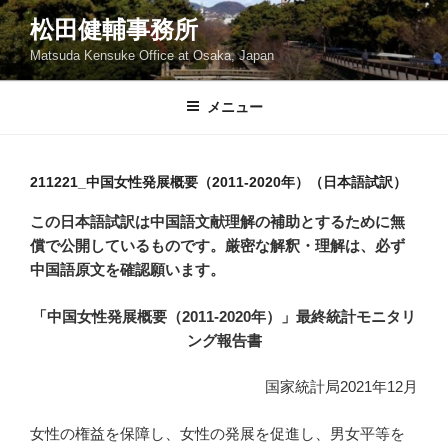
コ
松田健輔事務所
ン
Matsuda Kensuke Office at Osaka, Japan
テ
ン
ツ
メニュー
へ
ス
キ
211221_中国女性発展概要（2011-2020年）（日本語試訳）
ッ
この日本語試訳は中国語文献理解の補助とするために無
プ
償で公開しているものです。厳密な解釈・理解は、必ず
中国語原文を確認願います。
「中国女性発展概要（2011-2020年）」最終統計モニタリ
ング報告書
国家統計局2021年12月
女性の権益を保障し、女性の発展を促進し、男女平等を