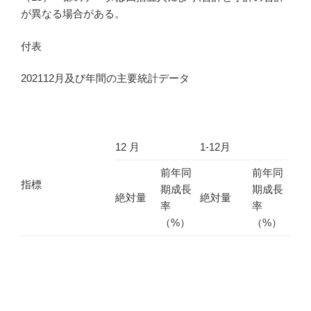
が異なる場合がある。
付表
202112月及び年間の主要統計データ
12 月
1-12月
前年同
前年同
指標
期成長
期成長
絶対量
絶対量
率
率
（%）
（%）