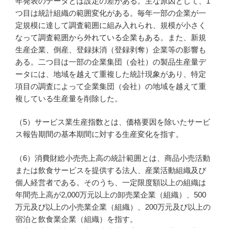
年発表のデータとは設定の差がある。主な原因として、1
つ目は統計組織の範囲変化がある。毎年一部の企業が一
定規模に達して調査範囲に組み入れられ、規模が小さく
なって調査範囲から外れている企業もある。また、新規
生産企業、倒産、登録抹消（登録剥奪）企業等の影響も
ある。二つ目は一部の企業集団（会社）の製品生産量デ
ータには、地域を越えて重複した統計現象があり、特定
項目の調査によって企業集団（会社）の地域を越えて重
複している生産量を削除した。
（5）サービス業生産指数とは、価格要因を除いたサービ
ス報告期間の基本期間に対する生産変化を指す。
（6）消費財総小売売上高の統計範囲とは、商品小売活動
または飲食サービスを提供する法人、産業活動組織及び
個人経営者である。そのうち、一定限度額以上の組織は
年間売上高が2,000万元以上の卸売業企業（組織）、500
万元及び以上の小売業企業（組織）、200万元及び以上の
宿泊と飲食業企業（組織）を指す。