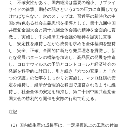
く、不確実性があり、国内経済は需要の縮小、サプライ
サイドの衝撃、期待の弱さという3つの圧力に直面してな
ければならない。次のステップは、習近平の新時代の中
国の特色ある社会主義思想を指導として、第十九回中国
共産党全国大会と第十九回全体会議の精神を全面的に貫
徹し、実施し、中央経済工作会議の精神を誠実に貫徹
し、安定性を維持しながら成長を求める全体基調を堅持
し、完全、正確、全面的に新たな発展理念を貫徹し、新
たな発展パターンの構築を加速し、高品質の発展を推進
し、コロナウィルスの予防とコントロールと経済社会の
発展を科学的に計画し、引き続き「六つの安定」と「六
つの保護」の仕事をしっかりと実施し、マクロ経済の安
定を維持し、経済が合理的な範囲で運営されるように維
持し、社会全体の安定を維持し、第二十回中国共産党全
国大会の勝利的な開催を実際の行動で迎える。
注記
（1）国内総生産の成長率は、一定規模以上の工業の付加