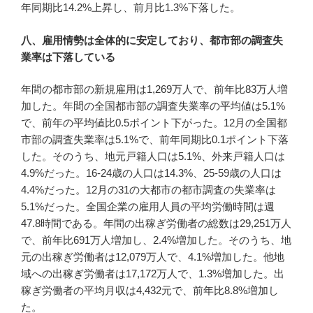
年同期比14.2%上昇し、前月比1.3%下落した。
八、雇用情勢は全体的に安定しており、都市部の調査失
業率は下落している
年間の都市部の新規雇用は1,269万人で、前年比83万人増
加した。年間の全国都市部の調査失業率の平均値は5.1%
で、前年の平均値比0.5ポイント下がった。12月の全国都
市部の調査失業率は5.1%で、前年同期比0.1ポイント下落
した。そのうち、地元戸籍人口は5.1%、外来戸籍人口は
4.9%だった。16-24歳の人口は14.3%、25-59歳の人口は
4.4%だった。12月の31の大都市の都市調査の失業率は
5.1%だった。全国企業の雇用人員の平均労働時間は週
47.8時間である。年間の出稼ぎ労働者の総数は29,251万人
で、前年比691万人増加し、2.4%増加した。そのうち、地
元の出稼ぎ労働者は12,079万人で、4.1%増加した。他地
域への出稼ぎ労働者は17,172万人で、1.3%増加した。出
稼ぎ労働者の平均月収は4,432元で、前年比8.8%増加し
た。