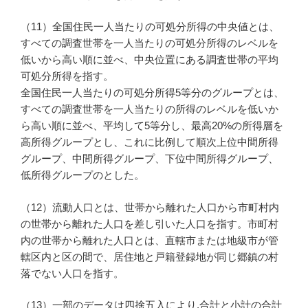
（11）全国住民一人当たりの可処分所得の中央値とは、
すべての調査世帯を一人当たりの可処分所得のレベルを
低いから高い順に並べ、中央位置にある調査世帯の平均
可処分所得を指す。
全国住民一人当たりの可処分所得5等分のグループとは、
すべての調査世帯を一人当たりの所得のレベルを低いか
ら高い順に並べ、平均して5等分し、最高20%の所得層を
高所得グループとし、これに比例して順次上位中間所得
グループ、中間所得グループ、下位中間所得グループ、
低所得グループのとした。
（12）流動人口とは、世帯から離れた人口から市町村内
の世帯から離れた人口を差し引いた人口を指す。市町村
内の世帯から離れた人口とは、直轄市または地級市が管
轄区内と区の間で、居住地と戸籍登録地が同じ郷鎮の村
落でない人口を指す。
（13）一部のデータは四捨五入により,合計と小計の合計