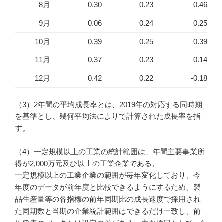
8月
0.30
0.23
0.46
9月
0.06
0.24
0.25
10月
0.39
0.25
0.39
11月
0.37
0.23
0.14
12月
0.42
0.22
-0.18
（3）2年間の平均成長率とは、2019年の対応する同時期
を基準とし、幾何平均法によりで計算された成長率を指
す。
（4）一定規模以上の工業の統計範囲は、年間主要事業所
得が2,000万元及び以上の工業企業である。
一定規模以上の工業企業の範囲が毎年変化しており、今
年度のデータが前年度と比較できるようにするため、製
品生産量等の各指標の前年同期比の成長速度で採用され
た同期数と当期の企業統計範囲はできるだけ一致し、前