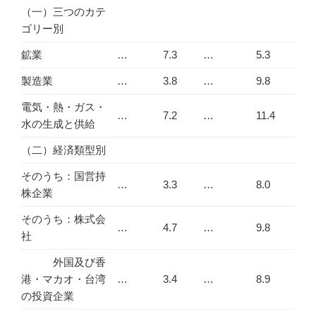
（一）三つのカテ
ゴリー別
鉱業
…
7.3
…
5.3
製造業
…
3.8
…
9.8
電気・熱・ガス・
…
7.2
…
11.4
水の生成と供給
（二）経済類型別
そのうち：国営持
…
3.3
…
8.0
株企業
そのうち：株式会
…
4.7
…
9.8
社
外国及び香
港・マカオ・台湾
…
3.4
…
8.9
の投資企業