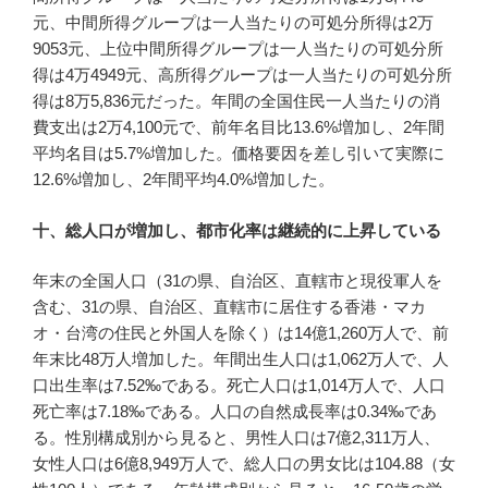
元、中間所得グループは一人当たりの可処分所得は2万
9053元、上位中間所得グループは一人当たりの可処分所
得は4万4949元、高所得グループは一人当たりの可処分所
得は8万5,836元だった。年間の全国住民一人当たりの消
費支出は2万4,100元で、前年名目比13.6%増加し、2年間
平均名目は5.7%増加した。価格要因を差し引いて実際に
12.6%増加し、2年間平均4.0%増加した。
十、総人口が増加し、都市化率は継続的に上昇している
年末の全国人口（31の県、自治区、直轄市と現役軍人を
含む、31の県、自治区、直轄市に居住する香港・マカ
オ・台湾の住民と外国人を除く）は14億1,260万人で、前
年末比48万人増加した。年間出生人口は1,062万人で、人
口出生率は7.52‰である。死亡人口は1,014万人で、人口
死亡率は7.18‰である。人口の自然成長率は0.34‰であ
る。性別構成別から見ると、男性人口は7億2,311万人、
女性人口は6億8,949万人で、総人口の男女比は104.88（女