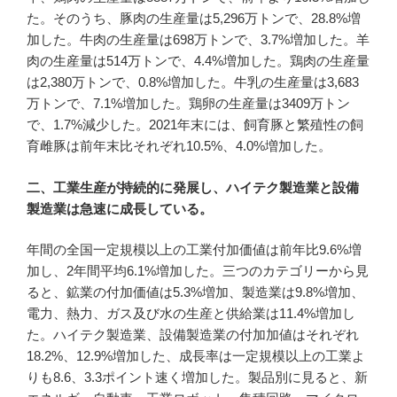
た。そのうち、豚肉の生産量は5,296万トンで、28.8%増
加した。牛肉の生産量は698万トンで、3.7%増加した。羊
肉の生産量は514万トンで、4.4%増加した。鶏肉の生産量
は2,380万トンで、0.8%増加した。牛乳の生産量は3,683
万トンで、7.1%増加した。鶏卵の生産量は3409万トン
で、1.7%減少した。2021年末には、飼育豚と繁殖性の飼
育雌豚は前年末比それぞれ10.5%、4.0%増加した。
二、工業生産が持続的に発展し、ハイテク製造業と設備
製造業は急速に成長している。
年間の全国一定規模以上の工業付加価値は前年比9.6%増
加し、2年間平均6.1%増加した。三つのカテゴリーから見
ると、鉱業の付加価値は5.3%増加、製造業は9.8%増加、
電力、熱力、ガス及び水の生産と供給業は11.4%増加し
た。ハイテク製造業、設備製造業の付加加値はそれぞれ
18.2%、12.9%増加した、成長率は一定規模以上の工業よ
りも8.6、3.3ポイント速く増加した。製品別に見ると、新