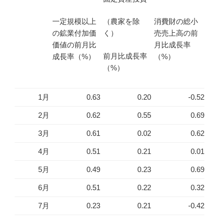
一定規模以上
消費財の総小
（農家を除
の鉱業付加価
売売上高の前
く）
価値の前月比
月比成長率
前月比成長率
成長率（%）
（%）
（%）
1月
0.63
0.20
-0.52
2月
0.62
0.55
0.69
3月
0.61
0.02
0.62
4月
0.51
0.21
0.01
5月
0.49
0.23
0.69
6月
0.51
0.22
0.32
7月
0.23
0.21
-0.42