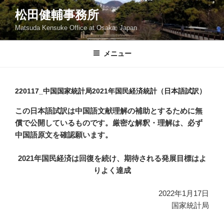
コ
松田健輔事務所
ン
Matsuda Kensuke Office at Osaka, Japan
テ
ン
ツ
メニュー
へ
ス
キ
220117_中国国家統計局2021年国民経済統計（日本語試訳）
ッ
この日本語試訳は中国語文献理解の補助とするために無
プ
償で公開しているものです。厳密な解釈・理解は、必ず
中国語原文を確認願います。
2021年国民経済は回復を続け、期待される発展目標はよ
りよく達成
2022年1月17日
国家統計局