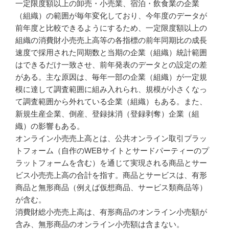
一定限度額以上の卸売・小売業、宿泊・飲食業の企業
（組織）の範囲が毎年変化しており、今年度のデータが
前年度と比較できるようにするため、一定限度額以上の
組織の消費財小売売上高等の各指標の前年同期比の成長
速度で採用された同期数と当期の企業（組織）統計範囲
はできるだけ一致させ、前年発表のデータとの設定の差
がある。主な原因は、毎年一部の企業（組織）が一定規
模に達して調査範囲に組み入れられ、規模が小さくなっ
て調査範囲から外れている企業（組織）もある。また、
新規生産企業、倒産、登録抹消（登録剥奪）企業（組
織）の影響もある。
オンライン小売売上高とは、公共オンライン取引プラッ
トフォーム（自作のWEBサイトとサードパーティーのプ
ラットフォームを含む）を通じて実現される商品とサー
ビス小売売上高の合計を指す。商品とサービスは、有形
商品と無形商品（例えば仮想商品、サービス類商品等）
が含む。
消費財総小売売上高は、有形商品のオンライン小売額が
含み、無形商品のオンライン小売額は含まない。