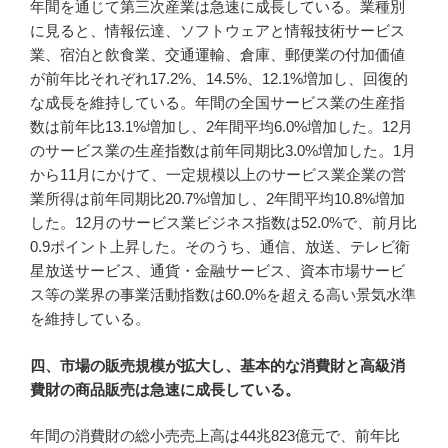
年間を通じて第三次産業は急速に成長している。業種別
に見ると、情報伝達、ソフトウェアと情報技術サービス
業、宿泊と飲食業、交通運輸、倉庫、郵便業の付加価値
が前年比それぞれ17.2%、14.5%、12.1%増加し、回復的
な成長を維持している。年間の全国サービス業の生産指
数は前年比13.1%増加し、2年間平均6.0%増加した。12月
のサービス業の生産指数は前年同期比3.0%増加した。1月
から11月にかけて、一定規模以上のサービス業企業の営
業所得は前年同期比20.7%増加し、2年間平均10.8%増加
した。12月のサービス業ビジネス指数は52.0%で、前月比
0.9ポイント上昇した。そのうち、通信、放送、テレビ衛
星放送サービス、通貨・金融サービス、資本市場サービ
ス等の業界の事業活動指数は60.0%を超える高い景気水準
を維持している。
四、市場の販売規模が拡大し、基本的な消費財と高級消
費財の商品販売は急速に成長している。
年間の消費財の総小売売上高は44兆823億元で、前年比