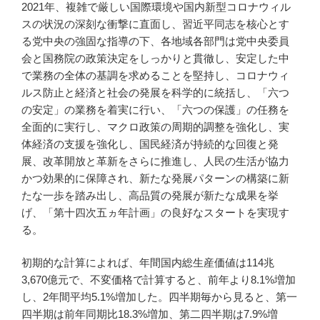
2021年、複雑で厳しい国際環境や国内新型コロナウィル
スの状況の深刻な衝撃に直面し、習近平同志を核心とす
る党中央の強固な指導の下、各地域各部門は党中央委員
会と国務院の政策決定をしっかりと貫徹し、安定した中
で業務の全体の基調を求めることを堅持し、コロナウィ
ルス防止と経済と社会の発展を科学的に統括し、「六つ
の安定」の業務を着実に行い、「六つの保護」の任務を
全面的に実行し、マクロ政策の周期的調整を強化し、実
体経済の支援を強化し、国民経済が持続的な回復と発
展、改革開放と革新をさらに推進し、人民の生活が協力
かつ効果的に保障され、新たな発展パターンの構築に新
たな一歩を踏み出し、高品質の発展が新たな成果を挙
げ、「第十四次五ヵ年計画」の良好なスタートを実現す
る。
初期的な計算によれば、年間国内総生産価値は114兆
3,670億元で、不変価格で計算すると、前年より8.1%増加
し、2年間平均5.1%増加した。四半期毎から見ると、第一
四半期は前年同期比18.3%増加、第二四半期は7.9%増