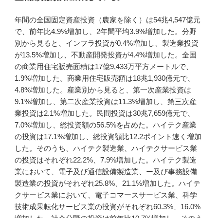
年間の全国固定資産投資（農家を除く）は54兆4,547億元
で、前年比4.9%増加し、2年間平均3.9%増加した。分野
別から見ると、インフラ投資が0.4%増加し、製造業投資
が13.5%増加し、不動産開発投資が4.4%増加した。全国
の商業用住宅販売面積は17億9,433万平方メートルで、
1.9%増加した。商業用住宅販売額は18兆1,930億元で、
4.8%増加した。産業別から見ると、第一次産業投資は
9.1%増加し、第二次産業投資は11.3%増加し、第三次産
業投資は2.1%増加した。民間投資は30兆7,659億元で、
7.0%増加し、総投資額の56.5%を占めた。ハイテク産業
の投資は17.1%増加し、総投資額比12.2ポイント速く増加
した。そのうち、ハイテク製造業、ハイテクサービス業
の投資はそれぞれ22.2%、7.9%増加した。ハイテク製造
業において、電子及び通信設備製造業、ー及び事務設備
製造業の投資がそれぞれ25.8%、21.1%増加した。ハイテ
クサービス業において、電子コマースサービス業、科学
技術成果転化サービス業の投資がそれぞれ60.3%、16.0%