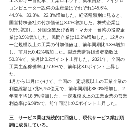
エネルギー自動車、工業ロボット、集積回路、マイクロ
コンピューター設備の生産量はそれぞれ145.6%、
44.9%、33.3%、22.3%増加した。経済種類別に見ると、
国営持株会社の付加価値は8.0%増加した。株式企業は
9.8%増加し、外国企業及び香港・マカオ・台湾の投資企
業は8.9%増加した。民間企業は10.2%増加した。12月の
一定規模以上の工業の付加価値は、前年同期比4.3%増加
し、前月比0.42%増加した。製造業購買担当者指数は
50.3%で、先月比0.2ポイント上昇した。2021年、全国の
工業生産稼働率は77.5%で、前年比3.0ポイント上昇し
た。
1月から11月にかけて、全国の一定規模以上の工業企業の
利益総額は7兆9,750億元で、前年同期比38.0%増加し、2
年間平均18.9%増加した。一定規模以上の工業企業の営業
利益率は6.98%で、前年同期比0.9ポイント上昇した。
三、サービス業は持続的に回復し、現代サービス業は順
調に成長している。