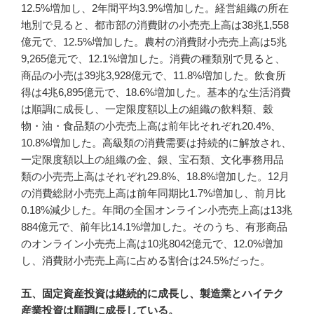
12.5%増加し、2年間平均3.9%増加した。経営組織の所在
地別で見ると、都市部の消費財の小売売上高は38兆1,558
億元で、12.5%増加した。農村の消費財小売売上高は5兆
9,265億元で、12.1%増加した。消費の種類別で見ると、
商品の小売は39兆3,928億元で、11.8%増加した。飲食所
得は4兆6,895億元で、18.6%増加した。基本的な生活消費
は順調に成長し、一定限度額以上の組織の飲料類、穀
物・油・食品類の小売売上高は前年比それぞれ20.4%、
10.8%増加した。高級類の消費需要は持続的に解放され、
一定限度額以上の組織の金、銀、宝石類、文化事務用品
類の小売売上高はそれぞれ29.8%、18.8%増加した。12月
の消費総財小売売上高は前年同期比1.7%増加し、前月比
0.18%減少した。年間の全国オンライン小売売上高は13兆
884億元で、前年比14.1%増加した。そのうち、有形商品
のオンライン小売売上高は10兆8042億元で、12.0%増加
し、消費財小売売上高に占める割合は24.5%だった。
五、固定資産投資は継続的に成長し、製造業とハイテク
産業投資は順調に成長している。