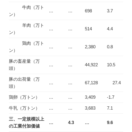
牛肉（万ト
…
…
698
3.7
ン）
羊肉（万ト
…
…
514
4.4
ン）
鶏肉（万ト
…
…
2,380
0.8
ン）
豚の畜産量（万
…
…
44,922
10.5
頭）
豚の出荷量（万
…
…
67,128
27.4
頭）
鶏卵（万トン）
…
…
3,409
-1.7
牛乳（万トン）
…
…
3,683
7.1
三、一定規模以上
…
4.3
…
9.6
の工業付加価値