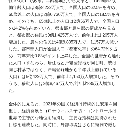
性100人）である。年齢構成別から見ると、16-59歳の労
働年齢人口は8億8,222万人で、全国人口の62.5%を占め、
60歳以上の人口は2億6,736万人で、全国人口の18.9%を占
め、そのうち、65歳以上の人口は2億56万人で、全国人口
の14.2%を占めている。都市部と農村部の構成から見る
と、都市部の住民は9億1,425万人で、前年末比1,205万人
増加した。農村の住民は4億9,835万人で、1,157万人減少
した。都市部人口が全国人口（都市化率）の64.72%を占
め、前年末比0.83ポイント上昇した。全国の世帯から離れ
た人口（すなわち、居住地と戸籍登録地が同じ町、或は
同じ村落ではなく、戸籍登録地から半年以上離れている
人口）は5億429万人で、前年比1,153万人増加した。その
うち、移動人口は3億8,467万人で,前年比885万人増加し
た。
全体的に見ると、2021年の国民経済は持続的に安定を回
復し、経済発展とコロナウィルス予防・コントロールは
世界で主導的な地位を維持し、主要な指標は期待された
目標を達成した。同時に、外部環境はさらに複雑で厳し