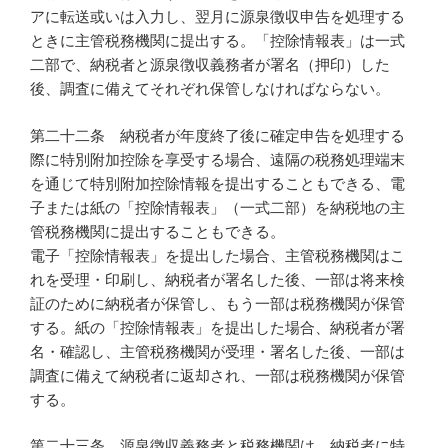
アに転送或いは入力し、翌月に源泉徴収申告を処理する
ときに主管税務機関に提出する。「控除情報表」は一式
二部で、納税者と源泉徴収義務者が署名（押印）した
後、調査に備えてそれぞれ保管しなければならない。
第二十二条 納税者が年度終了後に確定申告を処理する
際に特別附加控除を享受する場合、遠隔の税務処理端末
を通じて特別附加控除情報を提出することもできる、電
子または紙の「控除情報表」（一式二部）を納税地の主
管税務機関に提出することもできる。
電子「控除情報表」を提出した場合、主管税務機関はこ
れを受理・印刷し、納税者が署名した後、一部は将来検
証のために納税者が保管し、もう一部は税務機関が保管
する。紙の「控除情報表」を提出した場合、納税者が署
名・確認し、主管税務機関が受理・署名した後、一部は
調査に備えて納税者に返却され、一部は税務機関が保管
する。
第二十三条 源泉徴収義務者と税務機関は、納税者に特