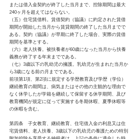
または借入金契約が終了した当月まで、控除期間は最大
240ヶ月を超えてはならない。
（五）住宅賃借料。賃借契約（協議）に約定された賃借
期間が開始した当月から賃貸期間の終了した当月までで
ある。契約（協議）が早期に終了した場合、実際の賃借
期間を基準とする。
（六）老人扶養。被扶養者が60歳になった当月から扶養
義務が終了する年末までである。
（七）3歳以下の乳幼児の擁護。乳幼児が生まれた当月か
ら3歳になる前の月までである。
前項第1項、第2項に規定する学歴教育及び学歴（学位）
継続教育の期間は、病気またはその他の主観的な理由で
なく休学したが学籍を継続して保留する休学期間、及び
教育機関が規定に従って実施する冬期休暇、夏季休暇等
の休暇を含む。
第四条 子女教育、継続教育、住宅借入金の利息又は住
宅賃借料、老人扶養、3歳以下の乳幼児の養護ための特別
附加控除を享受する納税者は、上記の条件に適合した時