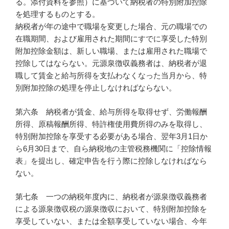
る。添付資料を参照）に基づいて納税者の特別附加控除
を処理するものとする。
納税者が年の途中で職場を変更した場合、元の職場での
在職期間、および雇用された期間にすでに享受した特別
附加控除金額は、新しい職場、または雇用された職場で
控除してはならない。元源泉徴収義務者は、納税者が退
職して賃金と給与所得を支払わなくなった当月から、特
別附加控除の処理を停止しなければならない。
第六条 納税者が賃金、給与所得を取得せず、労働報酬
所得、原稿報酬所得、特許権使用費所得のみを取得し、
特別附加控除を享受する必要がある場合、翌年3月1日か
ら6月30日まで、自ら納税地の主管税務機関に「控除情報
表」を提出し、確定申告を行う際に控除しなければなら
ない。
第七条 一つの納税年度内に、納税者が源泉徴収義務者
による源泉徴収税の源泉徴収において、特別附加控除を
享受していない、または全額享受していない場合、今年