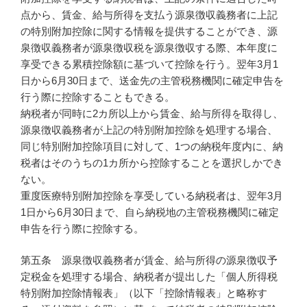
点から、賃金、給与所得を支払う源泉徴収義務者に上記
の特別附加控除に関する情報を提供することができ、源
泉徴収義務者が源泉徴収税を源泉徴収する際、本年度に
享受できる累積控除額に基づいて控除を行う。翌年3月1
日から6月30日まで、送金先の主管税務機関に確定申告を
行う際に控除することもできる。
納税者が同時に2カ所以上から賃金、給与所得を取得し、
源泉徴収義務者が上記の特別附加控除を処理する場合、
同じ特別附加控除項目に対して、1つの納税年度内に、納
税者はそのうちの1カ所から控除することを選択しかでき
ない。
重度医療特別附加控除を享受している納税者は、翌年3月
1日から6月30日まで、自ら納税地の主管税務機関に確定
申告を行う際に控除する。
第五条 源泉徴収義務者が賃金、給与所得の源泉徴収予
定税金を処理する場合、納税者が提出した「個人所得税
特別附加控除情報表」（以下「控除情報表」と略称す