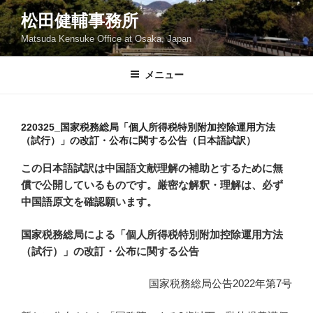
コ
松田健輔事務所
ン
Matsuda Kensuke Office at Osaka, Japan
テ
ン
ツ
メニュー
へ
ス
キ
220325_国家税務総局「個人所得税特別附加控除運用方法
（試行）」の改訂・公布に関する公告（日本語試訳）
ッ
プ
この日本語試訳は中国語文献理解の補助とするために無
償で公開しているものです。厳密な解釈・理解は、必ず
中国語原文を確認願います。
国家税務総局による「個人所得税特別附加控除運用方法
（試行）」の改訂・公布に関する公告
国家税務総局公告2022年第7号