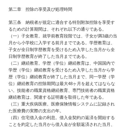
第二章 控除の享受及び処理時間
第三条 納税者が規定に適合する特別附加控除を享受す
るための計算期間は、それぞれ以下の通りである。
（一）子女教育。就学前教育段階では、子女が満3歳の当
月から小学校に入学する前月までである。学歴教育は、
子女が全日制学歴教育を受けるため入学した当月から全
日制学歴教育が終了した当月までである。
（二）継続教育。学歴（学位）継続教育は、中国国内で
学歴（学位）継続教育を受けるため入学した当月から学
歴（学位）継続教育が終了した当月まで、同一学歴（学
位）継続教育の控除期間は最大48ヶ月を超えてはならな
い。技能者の職業資格継続教育、専門技術者の職業資格
継続教育は、関連する証明書を取得した年である。
（三）重大疾病医療。医療保険情報システムに記録され
た医療費の実際の支出の年。
（四）住宅借入金の利息。借入金契約の返済を開始する
ことを約定した当月から借入金が全額返済された当月、