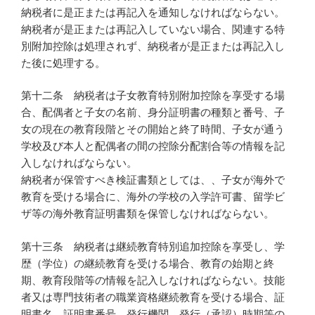
納税者に是正または再記入を通知しなければならない。
納税者が是正または再記入していない場合、関連する特
別附加控除は処理されず、納税者が是正または再記入し
た後に処理する。
第十二条 納税者は子女教育特別附加控除を享受する場
合、配偶者と子女の名前、身分証明書の種類と番号、子
女の現在の教育段階とその開始と終了時間、子女が通う
学校及び本人と配偶者の間の控除分配割合等の情報を記
入しなければならない。
納税者が保管すべき検証書類としては、、子女が海外で
教育を受ける場合に、海外の学校の入学許可書、留学ビ
ザ等の海外教育証明書類を保管しなければならない。
第十三条 納税者は継続教育特別追加控除を享受し、学
歴（学位）の継続教育を受ける場合、教育の始期と終
期、教育段階等の情報を記入しなければならない。技能
者又は専門技術者の職業資格継続教育を受ける場合、証
明書名、証明書番号、発行機関、発行（承認）時期等の