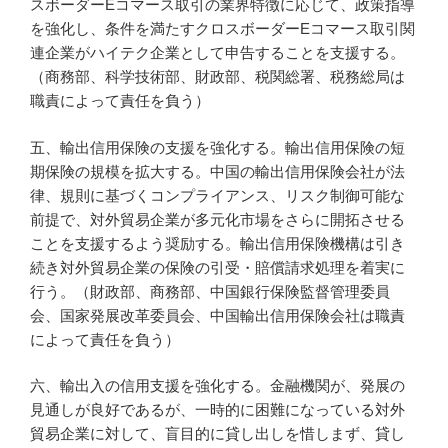
スボーダーEコマース取引の業界特徴に応じて、政策指導
を強化し、条件を満たすクロスボーダーEコマース取引関
連企業がハイテク企業として申告することを支援する。
（商務部、科学技術部、財政部、税関総署、税務総局は
職責によって責任を負う）
五、輸出信用保険の支援を強化する。輸出信用保険の短
期保険の規模を拡大する。中国の輸出信用保険会社が法
律、規則に基づくコンプライアンス、リスク制御可能な
前提で、対外貿易企業が多元化市場をさらに開拓させる
ことを支援するよう奨励する。輸出信用保険機構は引き
続き対外貿易企業の保険の引受・賠償請求処理を着実に
行う。（財政部、商務部、中国銀行保険監督管理委員
会、国家発展改革委員会、中国輸出信用保険会社は職責
によって責任を負う）
六、輸出入の信用支援を強化する。金融機関が、発展の
見通しが良好であるが、一時的に困難になっている対外
貿易企業に対して、盲目的に貸し出しを惜しまず、貸し