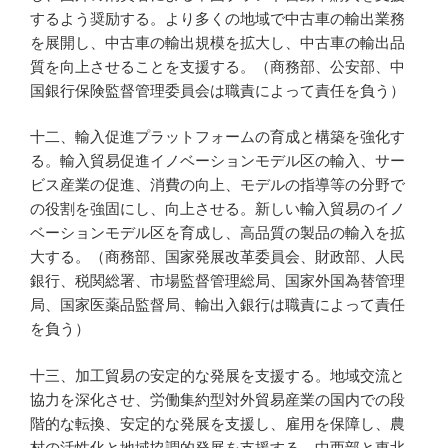
するよう奨励する。より多くの地域で中古車の輸出業務
を展開し、中古車の輸出規模を拡大し、中古車の輸出品
質を向上させることを支援する。（商務部、公安部、中
国銀行保険監督管理委員会は職責によって責任を負う）
十二、輸入促進プラットフォームの育成と構築を強化す
る。輸入貿易促進イノベーションモデル区の輸入、サー
ビス産業の促進、消費の向上、モデルの指導等の分野で
の役割を強固にし、向上させる。新しい輸入貿易のイノ
ベーションモデル区を育成し、高品質の製品の輸入を拡
大する。（商務部、国家発展改革委員会、財政部、人民
銀行、税関総署、市場監督管理総局、国家外国為替管理
局、国家医薬品監督局、輸出入銀行は職責によって責任
を負う）
十三、加工貿易の安定的な発展を支援する。地域交流と
協力を深化させ、労働集約型対外貿易産業の国内での段
階的な転換、安定的な発展を支援し、雇用を保障し、農
村の活性化と地域協調的発展を支援する。中西部と東北