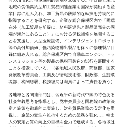
地域の労働集約型加工貿易関連産業を国家が奨励する産
業目録に組み入れ、加工貿易の段階的な転換を持続的に
指導することを研究する。企業が総合保税区内で「両端
在外（加工貿易を前提に、材料調達先と製品販売先の両
端が海外にあること）」における保税補修を展開するこ
とを支援し、大型医療設備、インテリジェントロボット
等の高付加価値、低汚染物排出製品を徐々に修理製品目
録に組み入れる。総合保税区内で自動車エンジン、トラ
ンスミッション等の製品の保税再製造の試行を展開する
ことを模索している。（各地域人民政府、商務部、国家
発展改革委員会、工業及び情報技術部、財政部、生態環
境部、税関総署、税務総局は職責によって責任を負う）
各地域と各関連部門は、習近平の新時代中国の特色ある
社会主義思考を指導とし、党中央員会と国務院の政策決
定と施策を徹底的に実施し、対外貿易業務の安定化を重
視し、企業の受注を維持するための業務を強化し、輸出
入の安定と質の向上の目標を全力で達成する。各地域は