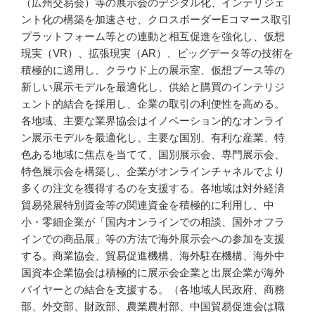
（広州交易会）等の展示会のデジタル化、インテリジェ
ント化の構築を加速させ、クロスボーダーEコマース取引
プラットフォーム等との連動と相互促進を強化し、仮想
現実（VR）、拡張現実（AR）、ビッグデータ等の技術を
積極的に適用し、クラウド上の展示室、仮想ブース等の
新しい展示モデルを最適化し、供給と購買のインテリジ
ェント的結合を採用し、企業の取引の利便性を高める。
各地域、主要な業界協会はイノベーション的なオンライ
ン展示モデルを最適化し、主要な国別、有利な産業、特
色ある地域に焦点を当てて、国別展示会、専門展示会、
特色展示会を構築し、企業がオンラインチャネルでより
多くの注文を獲得するのを支援する。各地域は対外経済
貿易発展特別資金等の関連資金を積極的に利用し、中
小・零細企業が「国内オンラインでの相談、国外オフラ
インでの商品展」等の方法で海外展示会への参加を支援
する。商業協会、貿易促進機構、海外駐在機構、海外中
国資本企業協会は積極的に展示会企業と出展企業が海外
バイヤーとの結合を支援する。（各地域人民政府、商務
部、外交部、財政部、農業農村部、中国貿易促進会は職