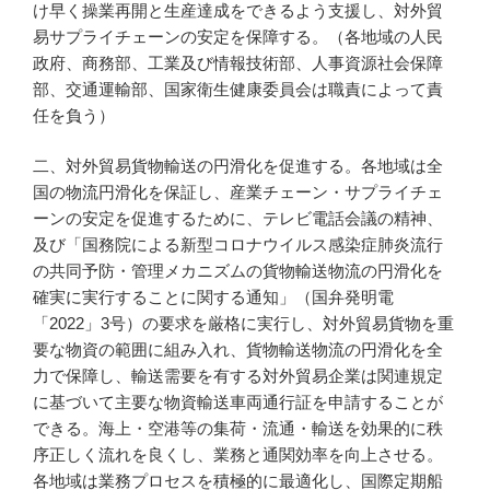
け早く操業再開と生産達成をできるよう支援し、対外貿
易サプライチェーンの安定を保障する。（各地域の人民
政府、商務部、工業及び情報技術部、人事資源社会保障
部、交通運輸部、国家衛生健康委員会は職責によって責
任を負う）
二、対外貿易貨物輸送の円滑化を促進する。各地域は全
国の物流円滑化を保証し、産業チェーン・サプライチェ
ーンの安定を促進するために、テレビ電話会議の精神、
及び「国務院による新型コロナウイルス感染症肺炎流行
の共同予防・管理メカニズムの貨物輸送物流の円滑化を
確実に実行することに関する通知」（国弁発明電
「2022」3号）の要求を厳格に実行し、対外貿易貨物を重
要な物資の範囲に組み入れ、貨物輸送物流の円滑化を全
力で保障し、輸送需要を有する対外貿易企業は関連規定
に基づいて主要な物資輸送車両通行証を申請することが
できる。海上・空港等の集荷・流通・輸送を効果的に秩
序正しく流れを良くし、業務と通関効率を向上させる。
各地域は業務プロセスを積極的に最適化し、国際定期船