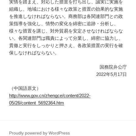
実情を踏まえ、対応した措置を打ち出し、誠実に実施を
組織し、地域における様々な政策と措置の効果的な実施
を推進しなければならない。商務部は各関連部門との政
策指導を強化し、情勢の変化を綿密に追跡・分析し、
様々な措置を講じ、対外貿易を安定させなければならな
い。各関連部門は職責によって分業し、綿密に協力し、
貫徹と実行をしっかりと押さえ、各政策措置の実行を確
保しなければならない。
国務院弁公庁
2022年5月17日
（中国語原文）
http://www.gov.cn/zhengce/content/2022-
05/26/content_5692364.htm
Proudly powered by WordPress