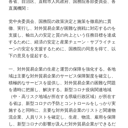
各省、自治区、直轄市人民政府、国務院各部委員会、各
直属機関：
党中央委員会、国務院の政策決定と施策を徹底的に貫
徹、実行し、対外貿易企業が困難な挑戦に対応するのを
支援し、輸出入の安定と質の向上という任務目標を達成
するために、経済の安定と産業チェーン・サプライチェ
ーンの安定を支援するために、国務院の同意を得て、以
下の意見を提起する。
一、対外貿易企業の生産と運営の保障を強化する。各地
域は主要な対外貿易企業のサービス保障製度を確立し、
積極的なサービスを提供し、対外貿易企業の困難な問題
を適時に把握し、解決する。新型コロナ疫病関連地域
（中・高リスク地域が所在する県級行政区域）が所在す
る省は、新型コロナの予防とコントロールをしっかり実
施すると同時に、主要な対外貿易企業のリストと関連物
流企業、人員リストを確定し、生産、物流、雇用を保障
し、新型コロナの影響が及んだ対外貿易企業ができるだ