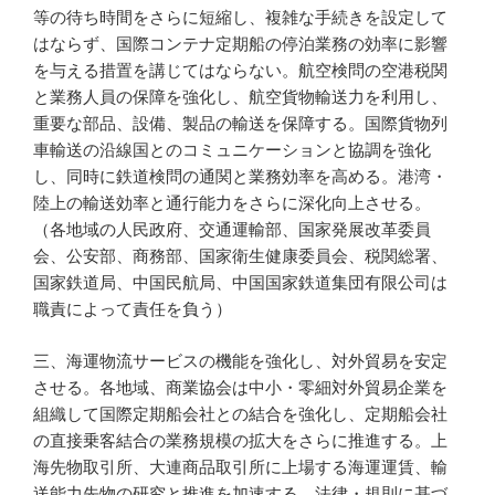
等の待ち時間をさらに短縮し、複雑な手続きを設定して
はならず、国際コンテナ定期船の停泊業務の効率に影響
を与える措置を講じてはならない。航空検問の空港税関
と業務人員の保障を強化し、航空貨物輸送力を利用し、
重要な部品、設備、製品の輸送を保障する。国際貨物列
車輸送の沿線国とのコミュニケーションと協調を強化
し、同時に鉄道検問の通関と業務効率を高める。港湾・
陸上の輸送効率と通行能力をさらに深化向上させる。
（各地域の人民政府、交通運輸部、国家発展改革委員
会、公安部、商務部、国家衛生健康委員会、税関総署、
国家鉄道局、中国民航局、中国国家鉄道集団有限公司は
職責によって責任を負う）
三、海運物流サービスの機能を強化し、対外貿易を安定
させる。各地域、商業協会は中小・零細対外貿易企業を
組織して国際定期船会社との結合を強化し、定期船会社
の直接乗客結合の業務規模の拡大をさらに推進する。上
海先物取引所、大連商品取引所に上場する海運運賃、輸
送能力先物の研究と推進を加速する。法律・規則に基づ