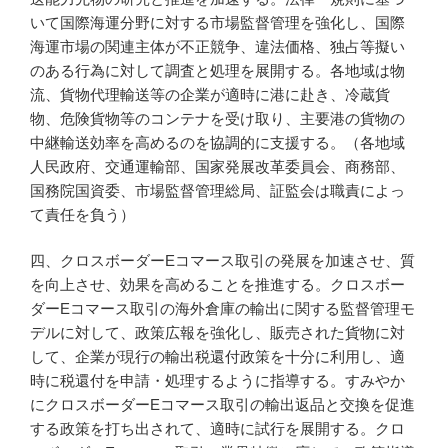
いて国際海運分野に対する市場監督管理を強化し、国際
海運市場の関連主体が不正競争、違法価格、独占等擬い
のある行為に対して調査と処理を展開する。各地域は物
流、貨物代理輸送等の企業が適時に港に赴き、冷蔵貨
物、危険貨物等のコンテナを受け取り、主要港の貨物の
中継輸送効率を高めるのを協調的に支援する。（各地域
人民政府、交通運輸部、国家発展改革委員会、商務部、
国務院国資委、市場監督管理総局、証監会は職責によっ
て責任を負う）
四、クロスボーダーEコマース取引の発展を加速させ、質
を向上させ、効果を高めることを推進する。クロスボー
ダーEコマース取引の海外倉庫の輸出に関する監督管理モ
デルに対して、政策広報を強化し、販売された貨物に対
して、企業が現行の輸出税還付政策を十分に利用し、適
時に税還付を申請・処理するように指導する。すみやか
にクロスボーダーEコマース取引の輸出返品と交換を促進
する政策を打ち出されて、適時に試行を展開する。クロ