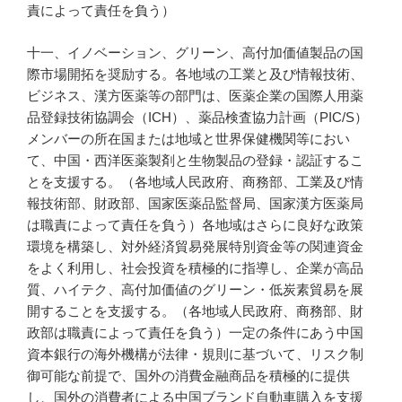
責によって責任を負う）
十一、イノベーション、グリーン、高付加価値製品の国
際市場開拓を奨励する。各地域の工業と及び情報技術、
ビジネス、漢方医薬等の部門は、医薬企業の国際人用薬
品登録技術協調会（ICH）、薬品検査協力計画（PIC/S）
メンバーの所在国または地域と世界保健機関等におい
て、中国・西洋医薬製剤と生物製品の登録・認証するこ
とを支援する。（各地域人民政府、商務部、工業及び情
報技術部、財政部、国家医薬品監督局、国家漢方医薬局
は職責によって責任を負う）各地域はさらに良好な政策
環境を構築し、対外経済貿易発展特別資金等の関連資金
をよく利用し、社会投資を積極的に指導し、企業が高品
質、ハイテク、高付加価値のグリーン・低炭素貿易を展
開することを支援する。（各地域人民政府、商務部、財
政部は職責によって責任を負う）一定の条件にあう中国
資本銀行の海外機構が法律・規則に基づいて、リスク制
御可能な前提で、国外の消費金融商品を積極的に提供
し、国外の消費者による中国ブランド自動車購入を支援