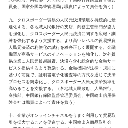
員会、国家外国為替管理局は職責によって責任を負う）
九、クロスボーダー貿易の人民元決済環境を持続的に最
適化する。各地域人民銀行の支店、商務主管部門が協力
を強化し、クロスボーダー人民元決済に関する広報・訓
練を強化するよう支援する。より高いレベルの貿易投資
人民元決済の利便化の試行を秩序正しく展開する。金融
機関が商品サービスのイノベーションを強化し、対外貿
易企業に人民元貿易融資、決済を含む総合的な金融サー
ビスを提供するよう奨励する。金融機関が法律・規則に
基づく前提で、証明書電子化審査等の方式を通じて決済
プロセスを簡素化し、クロスボーダー人民元決済効率を
高めることを支援する。（各地域人民政府、人民銀行、
商務部、中国銀行保険監督管理委員会、中国輸出信用保
険会社は職責によって責任を負う）
十、企業がオンラインチャネルをうまく利用して貿易取
引を拡大することを促進する。中国輸出入商品取引会