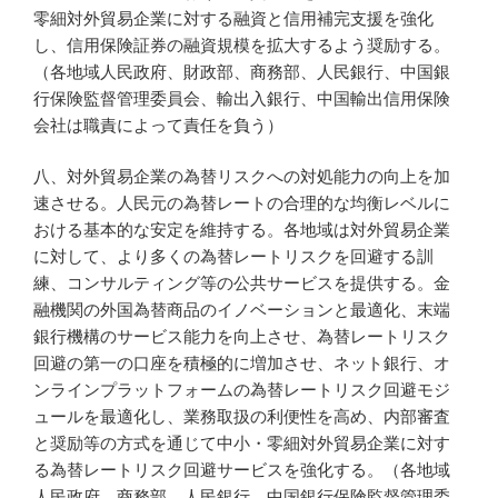
零細対外貿易企業に対する融資と信用補完支援を強化
し、信用保険証券の融資規模を拡大するよう奨励する。
（各地域人民政府、財政部、商務部、人民銀行、中国銀
行保険監督管理委員会、輸出入銀行、中国輸出信用保険
会社は職責によって責任を負う）
八、対外貿易企業の為替リスクへの対処能力の向上を加
速させる。人民元の為替レートの合理的な均衡レベルに
おける基本的な安定を維持する。各地域は対外貿易企業
に対して、より多くの為替レートリスクを回避する訓
練、コンサルティング等の公共サービスを提供する。金
融機関の外国為替商品のイノベーションと最適化、末端
銀行機構のサービス能力を向上させ、為替レートリスク
回避の第一の口座を積極的に増加させ、ネット銀行、オ
ンラインプラットフォームの為替レートリスク回避モジ
ュールを最適化し、業務取扱の利便性を高め、内部審査
と奨励等の方式を通じて中小・零細対外貿易企業に対す
る為替レートリスク回避サービスを強化する。（各地域
人民政府、商務部、人民銀行、中国銀行保険監督管理委