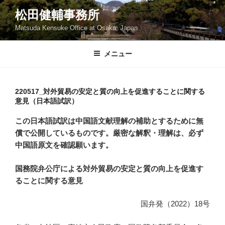
コ
松田健輔事務所
ン
Matsuda Kensuke Office at Osaka, Japan
テ
ン
ツ
メニュー
へ
ス
キ
220517_対外貿易の安定と質の向上を促進することに関する
意見（日本語試訳）
ッ
プ
この日本語試訳は中国語文献理解の補助とするために無
償で公開しているものです。厳密な解釈・理解は、必ず
中国語原文を確認願います。
国務院弁公庁による対外貿易の安定と質の向上を促進す
ることに関する意見
国弁発（2022）18号