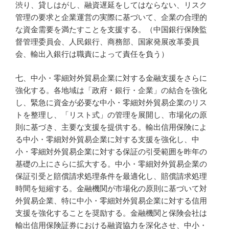
渋り、貸しはがし、融資遅延をしてはならない、リスク
管理の要求と企業運営の実際に基づいて、企業の合理的
な資金需要を満たすことを支援する。（中国銀行保険監
督管理委員会、人民銀行、商務部、国家発展改革委員
会、輸出入銀行は職責によって責任を負う）
七、中小・零細対外貿易企業に対する金融支援をさらに
強化する。各地域は「政府・銀行・企業」の結合を強化
し、緊急に資金が必要な中小・零細対外貿易企業のリス
トを整理し、「リスト式」の管理を展開し、市場化の原
則に基づき、主要な支援を提供する。輸出信用保険によ
る中小・零細対外貿易企業に対する支援を強化し、中
小・零細対外貿易企業に対する保証の引受範囲を昨年の
基礎の上にさらに拡大する。中小・零細対外貿易企業の
保証引受と賠償請求処理条件を最適化し、賠償請求処理
時間を短縮する。金融機関が市場化の原則に基づいて対
外貿易企業、特に中小・零細対外貿易企業に対する信用
支援を強化することを奨励する。金融機関と保険会社は
輸出信用保険証券における融資協力を深化させ、中小・