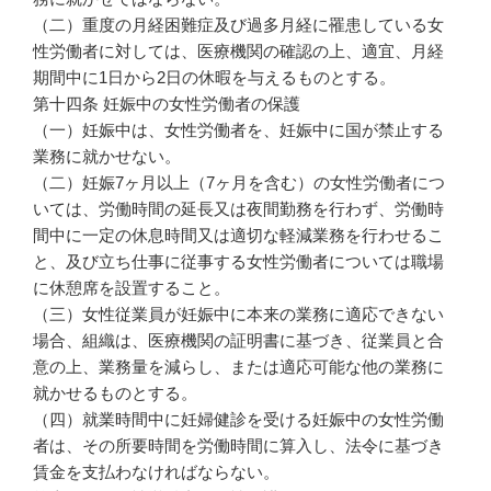
（二）重度の月経困難症及び過多月経に罹患している女
性労働者に対しては、医療機関の確認の上、適宜、月経
期間中に1日から2日の休暇を与えるものとする。
第十四条 妊娠中の女性労働者の保護
（一）妊娠中は、女性労働者を、妊娠中に国が禁止する
業務に就かせない。
（二）妊娠7ヶ月以上（7ヶ月を含む）の女性労働者につ
いては、労働時間の延長又は夜間勤務を行わず、労働時
間中に一定の休息時間又は適切な軽減業務を行わせるこ
と、及び立ち仕事に従事する女性労働者については職場
に休憩席を設置すること。
（三）女性従業員が妊娠中に本来の業務に適応できない
場合、組織は、医療機関の証明書に基づき、従業員と合
意の上、業務量を減らし、または適応可能な他の業務に
就かせるものとする。
（四）就業時間中に妊婦健診を受ける妊娠中の女性労働
者は、その所要時間を労働時間に算入し、法令に基づき
賃金を支払わなければならない。