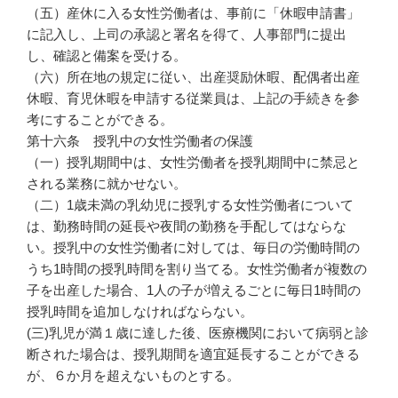
（五）産休に入る女性労働者は、事前に「休暇申請書」
に記入し、上司の承認と署名を得て、人事部門に提出
し、確認と備案を受ける。
（六）所在地の規定に従い、出産奨励休暇、配偶者出産
休暇、育児休暇を申請する従業員は、上記の手続きを参
考にすることができる。
第十六条 授乳中の女性労働者の保護
（一）授乳期間中は、女性労働者を授乳期間中に禁忌と
される業務に就かせない。
（二）1歳未満の乳幼児に授乳する女性労働者について
は、勤務時間の延長や夜間の勤務を手配してはならな
い。授乳中の女性労働者に対しては、毎日の労働時間の
うち1時間の授乳時間を割り当てる。女性労働者が複数の
子を出産した場合、1人の子が増えるごとに毎日1時間の
授乳時間を追加しなければならない。
(三)乳児が満１歳に達した後、医療機関において病弱と診
断された場合は、授乳期間を適宜延長することができる
が、６か月を超えないものとする。