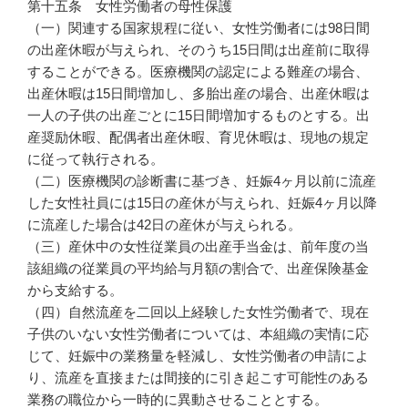
第十五条 女性労働者の母性保護
（一）関連する国家規程に従い、女性労働者には98日間
の出産休暇が与えられ、そのうち15日間は出産前に取得
することができる。医療機関の認定による難産の場合、
出産休暇は15日間増加し、多胎出産の場合、出産休暇は
一人の子供の出産ごとに15日間増加するものとする。出
産奨励休暇、配偶者出産休暇、育児休暇は、現地の規定
に従って執行される。
（二）医療機関の診断書に基づき、妊娠4ヶ月以前に流産
した女性社員には15日の産休が与えられ、妊娠4ヶ月以降
に流産した場合は42日の産休が与えられる。
（三）産休中の女性従業員の出産手当金は、前年度の当
該組織の従業員の平均給与月額の割合で、出産保険基金
から支給する。
（四）自然流産を二回以上経験した女性労働者で、現在
子供のいない女性労働者については、本組織の実情に応
じて、妊娠中の業務量を軽減し、女性労働者の申請によ
り、流産を直接または間接的に引き起こす可能性のある
業務の職位から一時的に異動させることとする。