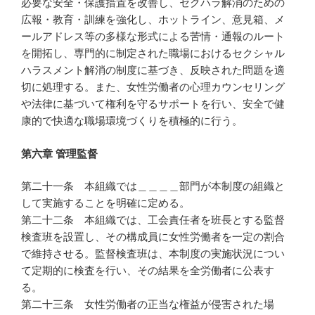
必要な安全・保護措置を改善し、セクハラ解消のための
広報・教育・訓練を強化し、ホットライン、意見箱、メ
ールアドレス等の多様な形式による苦情・通報のルート
を開拓し、専門的に制定された職場におけるセクシャル
ハラスメント解消の制度に基づき、反映された問題を適
切に処理する。また、女性労働者の心理カウンセリング
や法律に基づいて権利を守るサポートを行い、安全で健
康的で快適な職場環境づくりを積極的に行う。
第六章 管理監督
第二十一条 本組織では＿＿＿＿部門が本制度の組織と
して実施することを明確に定める。
第二十二条 本組織では、工会責任者を班長とする監督
検査班を設置し、その構成員に女性労働者を一定の割合
で維持させる。監督検査班は、本制度の実施状況につい
て定期的に検査を行い、その結果を全労働者に公表す
る。
第二十三条 女性労働者の正当な権益が侵害された場