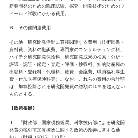
新薬開発のための臨床試験、探査・開発技術のためのフ
ィールド試験にかかる費用。
６ その他関連費用
その他、研究開発活動に直接関連する費用（技術図書・
資料費、資料の翻訳費、専門家のコンサルティング料、
ハイテク研究開発保険料、研究開発成果の検索・分析・
評議・認証・鑑定・査定・評価・検収料、知的財産権の
出願料・登録料・代理料、旅費、会議費、職員福利厚生
費・付加医療保険料等）。なお、これらの費用の合計額
は、加算控除される研究開発費の総額の10％を超えない
ものとする。
【政策根拠】
１ 「財政部、国家税務総局、科学技術部による研究開
発費の税引前加算控除に関する政策の改善に関する通
知」（財税［2015］119号）。