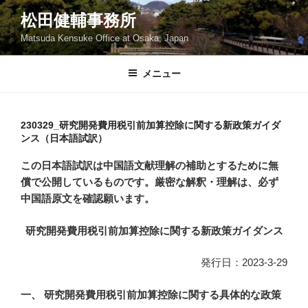
コ
松田健輔事務所
ン
Matsuda Kensuke Office at Osaka, Japan
テ
ン
ツ
メニュー
へ
ス
キ
230329_研究開発費用税引前加算控除に関する新政策ガイダ
ンス（日本語試訳）
ッ
プ
この日本語試訳は中国語文献理解の補助とするために無
償で公開しているものです。厳密な解釈・理解は、必ず
中国語原文を確認願います。
研究開発費用税引前加算控除
に関する新政策ガイダンス
発行日：2023-3-29
一、
研究開発費用税引前加算控除に関する
具体的な政策