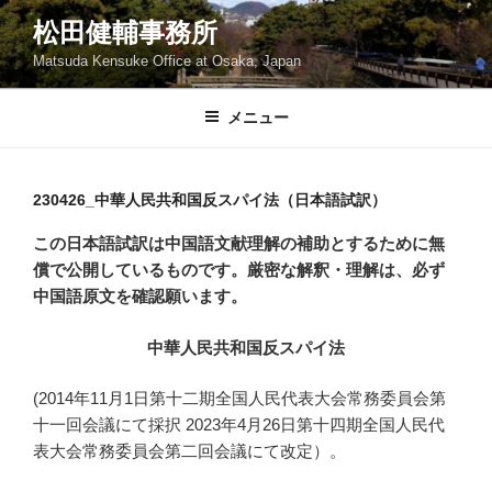
コ
松田健輔事務所
ン
Matsuda Kensuke Office at Osaka, Japan
テ
ン
ツ
メニュー
へ
ス
キ
230426_中華人民共和国反スパイ法（日本語試訳）
ッ
この日本語試訳は中国語文献理解の補助とするために無
プ
償で公開しているものです。厳密な解釈・理解は、必ず
中国語原文を確認願います。
中華人民共和国反スパイ法
(2014年11月1日第十二期全国人民代表大会常務委員会第
十一回会議にて採択 2023年4月26日第十四期全国人民代
表大会常務委員会第二回会議にて改定）。