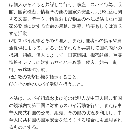
は個人がそれらと共謀して行う、窃盗、スパイ行為、収
賄、国家機密、情報その他の国家の安全および利益に関
する文書、データ、情報および物品の不法提供または国
家公務員に対する亡命の扇動、誘導、強要もしくは買収
する活動
(四) スパイ組織とその代理人、または他者への指示や資
金提供によって、あるいはそれらと共謀して国の内外の
機関、組織、個人によって、国家機関、機密組織、重要
情報インフラに対するサイバー攻撃、侵入、妨害、制
御、破壊等の活動。
(五) 敵の攻撃目標を指示すること。
(六) その他のスパイ活動を行うこと。
本法は、スパイ組織およびその代理人が中華人民共和国
の領域内で第三国に対するスパイ活動を行い、または中
華人民共和国の公民、組織、その他の状況を利用し、中
華人民共和国の国家安全を危うくする場合にも適用され
るものとする。