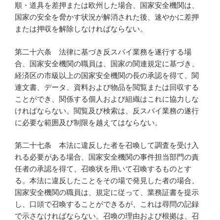
順・道具を差押または欧州した場合、国家安全機関は、
国家の安全を脅かす状況が解消された後、速やかに差押
または押収を解除しなければならない。
第二十六条 法律に基づき反スパイ業務を遂行する場
合、国家安全機関の職員は、国家の関連規定に基づき、
経済区の市級以上の国家安全機関の長の承認を得て、関
連文書、データ、資料および物品を閲覧または回収する
ことができ、関係する個人および組織はこれに協力しな
ければならない。閲覧及び検索は、反スパイ業務の遂行
に必要な範囲及び制限を越えてはならない。
第二十七条 本法に違反した者を召喚して調査を受け入
れる必要がある場合、国家安全機関の事件担当部門の責
任者の承認を得て、召喚状を用いて召喚するものとす
る。本法に違反したことをその場で発見した者の場合、
国家安全機関の職員は、規定に従って、業務証書を提示
し、口頭で召喚することができるが、これは尋問の記録
で示さなければならない。召喚の理由および根拠は、召