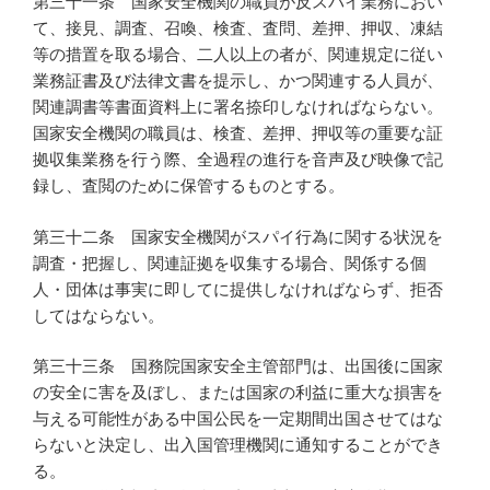
第三十一条 国家安全機関の職員が反スパイ業務におい
て、接見、調査、召喚、検査、査問、差押、押収、凍結
等の措置を取る場合、二人以上の者が、関連規定に従い
業務証書及び法律文書を提示し、かつ関連する人員が、
関連調書等書面資料上に署名捺印しなければならない。
国家安全機関の職員は、検査、差押、押収等の重要な証
拠収集業務を行う際、全過程の進行を音声及び映像で記
録し、査閲のために保管するものとする。
第三十二条 国家安全機関がスパイ行為に関する状況を
調査・把握し、関連証拠を収集する場合、関係する個
人・団体は事実に即してに提供しなければならず、拒否
してはならない。
第三十三条 国務院国家安全主管部門は、出国後に国家
の安全に害を及ぼし、または国家の利益に重大な損害を
与える可能性がある中国公民を一定期間出国させてはな
らないと決定し、出入国管理機関に通知することができ
る。