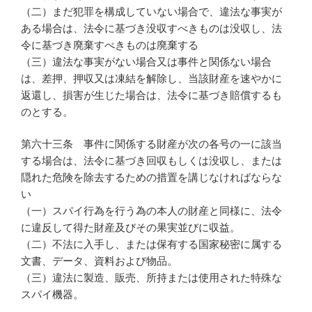
（二）まだ犯罪を構成していない場合で、違法な事実が
ある場合は、法令に基づき没収すべきものは没収し、法
令に基づき廃棄すべきものは廃棄する
（三）違法な事実がない場合又は事件と関係ない場合
は、差押、押収又は凍結を解除し、当該財産を速やかに
返還し、損害が生じた場合は、法令に基づき賠償するも
のとする。
第六十三条 事件に関係する財産が次の各号の一に該当
する場合は、法令に基づき回収もしくは没収し、または
隠れた危険を除去するための措置を講じなければならな
い
（一）スパイ行為を行う為の本人の財産と同様に、法令
に違反して得た財産及びその果実並びに収益。
（二）不法に入手し、または保有する国家秘密に属する
文書、データ、資料および物品。
（三）違法に製造、販売、所持または使用された特殊な
スパイ機器。