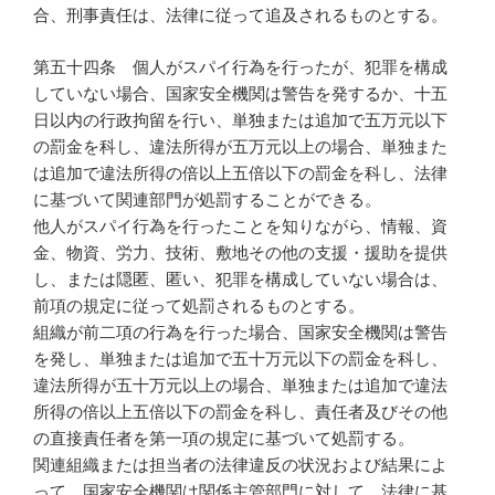
合、刑事責任は、法律に従って追及されるものとする。
第五十四条 個人がスパイ行為を行ったが、犯罪を構成
していない場合、国家安全機関は警告を発するか、十五
日以内の行政拘留を行い、単独または追加で五万元以下
の罰金を科し、違法所得が五万元以上の場合、単独また
は追加で違法所得の倍以上五倍以下の罰金を科し、法律
に基づいて関連部門が処罰することができる。
他人がスパイ行為を行ったことを知りながら、情報、資
金、物資、労力、技術、敷地その他の支援・援助を提供
し、または隠匿、匿い、犯罪を構成していない場合は、
前項の規定に従って処罰されるものとする。
組織が前二項の行為を行った場合、国家安全機関は警告
を発し、単独または追加で五十万元以下の罰金を科し、
違法所得が五十万元以上の場合、単独または追加で違法
所得の倍以上五倍以下の罰金を科し、責任者及びその他
の直接責任者を第一項の規定に基づいて処罰する。
関連組織または担当者の法律違反の状況および結果によ
って、国家安全機関は関係主管部門に対して、法律に基