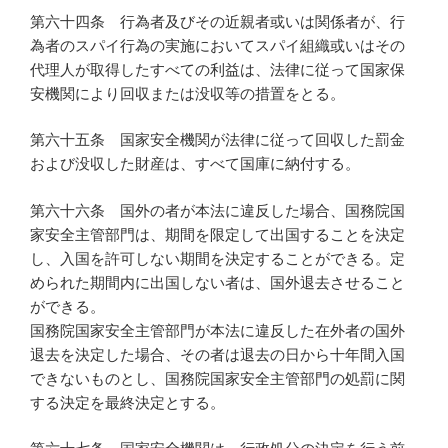
第六十四条 行為者及びその近親者或いは関係者が、行
為者のスパイ行為の実施においてスパイ組織或いはその
代理人が取得したすべての利益は、法律に従って国家保
安機関により回収または没収等の措置をとる。
第六十五条 国家安全機関が法律に従って回収した罰金
および没収した財産は、すべて国庫に納付する。
第六十六条 国外の者が本法に違反した場合、国務院国
家安全主管部門は、期間を限定して出国することを決定
し、入国を許可しない期間を決定することができる。定
められた期間内に出国しない者は、国外退去させること
ができる。
国務院国家安全主管部門が本法に違反した在外者の国外
退去を決定した場合、その者は退去の日から十年間入国
できないものとし、国務院国家安全主管部門の処罰に関
する決定を最終決定とする。