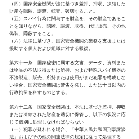
（四）国家安全機関が法に基づき差押、押収、凍結した
財産を隠匿、譲渡、転売、破壊すること。
（五）スパイ行為に関与する財産を、その財産であるこ
とを知りながら、隠匿、譲渡、取得、代理販売、その他
偽装、隠蔽すること。
（六）法律に基づき、国家安全機関の業務を支援または
援助する個人および組織に対する報復。
第六十一条 国家秘密に属する文書、データ、資料また
は物品の不法取得または所持、および特殊スパイ機器の
不法製造、販売、所持または使用がまだ犯罪を構成しな
い場合、国家安全機関は警告を発し、または十日以内の
行政拘留を科すものとする。
第六十二条 国家安全機関は、本法に基づき差押、押収
または凍結された財産を適切に保管し、以下の状況に応
じて個別に処理しなければならない
（一）犯罪が疑われる場合、「中華人民共和国刑事訴訟
法」およびその他の関連法律の規定に従って処理する