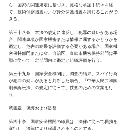
ら、国家の関連規定に基づき、厳格な承認手続きを経
て、技術偵察措置および身分保護措置を講じることがで
きる。
第三十八条 本法の規定に違反し、犯罪の疑いがある場
合、関連事項が国家機密または情報に属するかどうかを
鑑定し、危害の結果を評価する必要がある場合、国家機
密保持部門または省、自治区、直轄市機密保持部門は手
順に従って一定期間内に鑑定と組織評価を行う。
第三十九条 国家安全機関は、調査の結果、スパイ行為
が犯罪の疑いがあると判断した場合、「中華人民共和国
刑事訴訟法」の規定に従って、捜査のための立案を行
う。
第四章 保護および監督
第四十条 国家安全機関の職員は、法律に従って職務を
遂行し、法律により保護されるものとする。