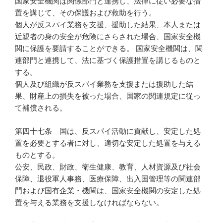
国家安全機関は関係部門と連携し、法律に従い必要な措
置を講じて、その保護および救助を行う。
個人が反スパイ業務を支援、援助した結果、本人または
近親者の身の安全が危険にさらされた場合、国家安全機
関に保護を要請することができる。 国家安全機関は、関
連部門と連携して、法に基づく保護措置を講じるものと
する。
個人及び組織が反スパイ業務を支援または援助した結
果、財産上の損失を被った場合、国家の関連規定に従っ
て補償される。
第四十七条 国は、反スパイ活動に貢献し、安定した処
置を必要とする者に対し、適切な安定した処置を与える
ものとする。
公安、民政、財政、衛生健康、教育、人材資源及び社会
保障、退役軍人事務、医療保障、出入国管理等の関連部
門および国有企業・機関は、国家安全機関の安定した処
置を与える業務を支援しなければならない。