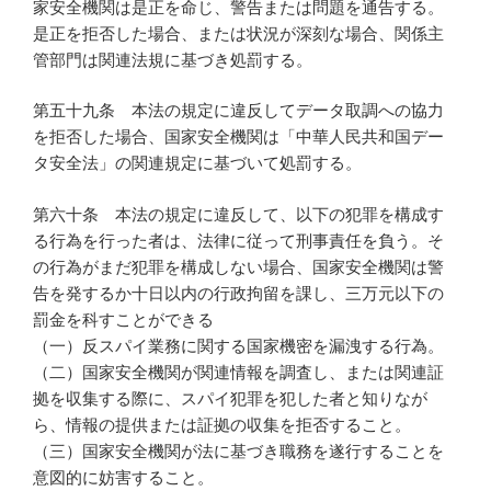
家安全機関は是正を命じ、警告または問題を通告する。
是正を拒否した場合、または状況が深刻な場合、関係主
管部門は関連法規に基づき処罰する。
第五十九条 本法の規定に違反してデータ取調への協力
を拒否した場合、国家安全機関は「中華人民共和国デー
タ安全法」の関連規定に基づいて処罰する。
第六十条 本法の規定に違反して、以下の犯罪を構成す
る行為を行った者は、法律に従って刑事責任を負う。そ
の行為がまだ犯罪を構成しない場合、国家安全機関は警
告を発するか十日以内の行政拘留を課し、三万元以下の
罰金を科すことができる
（一）反スパイ業務に関する国家機密を漏洩する行為。
（二）国家安全機関が関連情報を調査し、または関連証
拠を収集する際に、スパイ犯罪を犯した者と知りなが
ら、情報の提供または証拠の収集を拒否すること。
（三）国家安全機関が法に基づき職務を遂行することを
意図的に妨害すること。