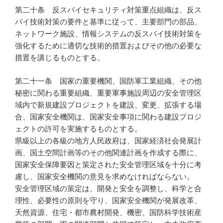
第二十条 反スパイセキュリティ対策重点組織は、反ス
パイ技術対策の要件と基準に従って、主要部門の部品、
ネットワーク施設、情報システムの反スパイ技術対策を
強化するために適切な技術的措置およびその他の必要な
措置を講じるものとする。
第二十一条 国家の重要機関、国防軍工業組織、その他
秘密に関わる重要組織、重要軍事施設周辺の安全管理区
域内で新規建設プロジェクトを建設、変更、拡張する場
合、国家安全機関は、国家安全事項に関わる建設プロジ
ェクトの許可を実施するものとする。
県級以上の各級の地方人民政府は、国家経済社会発展計
画、国土空間計画等のその他関連計画を作成する際に、
国家安全保障要因と策定された安全管理区域を十分に考
慮し、国家安全機関の意見を求めなければならない。
安全管理区域の策定は、開発と安全を調整し、科学と合
理性、必要性の原則を守り、国家安全機関が発展改革、
天然資源、住宅・都市農村開発、機密、国防科学技術産