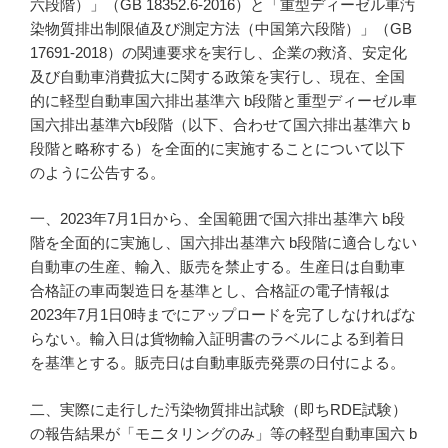
六段階）」（GB 18352.6-2016）と「重型ディーゼル車汚
染物質排出制限値及び測定方法（中国第六段階）」（GB
17691-2018）の関連要求を実行し、企業の救済、安定化
及び自動車消費拡大に関する政策を実行し、現在、全国
的に軽型自動車国六排出基準六 b段階と重型ディーゼル車
国六排出基準六b段階（以下、合わせて国六排出基準六 b
段階と略称する）を全面的に実施することについて以下
のように公告する。
一、2023年7月1日から、全国範囲で国六排出基準六 b段
階を全面的に実施し、国六排出基準六 b段階に適合しない
自動車の生産、輸入、販売を禁止する。生産日は自動車
合格証の車両製造日を基準とし、合格証の電子情報は
2023年7月1日0時までにアップロードを完了しなければな
らない。輸入日は貨物輸入証明書のラベルによる到着日
を基準とする。販売日は自動車販売発票の日付による。
二、実際に走行した汚染物質排出試験（即ちRDE試験）
の報告結果が「モニタリングのみ」等の軽型自動車国六 b