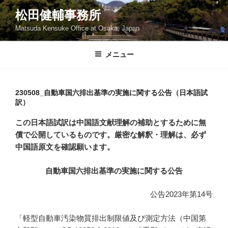
コ
松田健輔事務所
ン
Matsuda Kensuke Office at Osaka, Japan
テ
ン
ツ
メニュー
へ
ス
キ
230508_自動車国六排出基準の実施に関する公告（日本語試
訳）
ッ
プ
この日本語試訳は中国語文献理解の補助とするために無
償で公開しているものです。厳密な解釈・理解は、必ず
中国語原文を確認願います。
自動車国六排出基準の実施に関する公告
公告2023年第14号
「軽型自動車汚染物質排出制限値及び測定方法（中国第