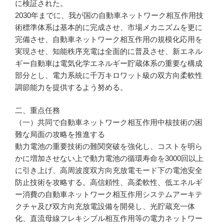
に検証された。
2030年までに、我が国の自動車ネットワーク相互作用技
術標準体系は基本的に完成させ、市場メカニズムを更に
完備させ、自動車ネットワーク相互作用の規模化応用を
実現させ、知能秩序充電は全面的に普及させ、新エネル
ギー自動車は電気化学エネルギー貯蔵体系の重要な構成
部分とし、電力系統に千万キロワット級の双方向柔軟性
調節能力を提供するよう努める。
二、重点任務
（一）共同で自動車ネットワーク相互作用中核技術の困
難な局面の攻略を推進する
動力電池の重要技術の難関突破を強化し、コストを明ら
かに増加させない上で動力電池の循環寿命を3000回以上
に引き上げ、高周波度双方向充放電モード下の電池安全
防止技術を攻略する。高信頼性、高柔軟性、低エネルギ
ー消費の自動車ネットワーク相互作用システムアーキテ
クチャ及び双方向充放電設備を開発し、光貯蔵充一体
化、直流母線フレキシブル相互作用等の電力ネットワー