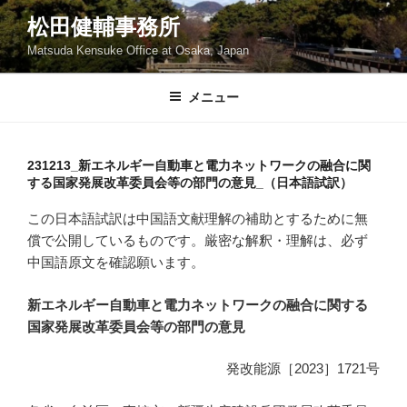
コ
松田健輔事務所
ン
Matsuda Kensuke Office at Osaka, Japan
テ
ン
ツ
メニュー
へ
ス
キ
231213_新エネルギー自動車と電力ネットワークの融合に関
する国家発展改革委員会等の部門の意見_（日本語試訳）
ッ
プ
この日本語試訳は中国語文献理解の補助とするために無
償で公開しているものです。厳密な解釈・理解は、必ず
中国語原文を確認願います。
新エネルギー自動車と電力ネットワークの融合に関する
国家発展改革委員会等の部門の意見
発改能源［2023］1721号