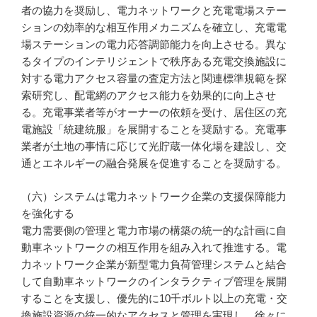
者の協力を奨励し、電力ネットワークと充電電場ステー
ションの効率的な相互作用メカニズムを確立し、充電電
場ステーションの電力応答調節能力を向上させる。異な
るタイプのインテリジェントで秩序ある充電交換施設に
対する電力アクセス容量の査定方法と関連標準規範を探
索研究し、配電網のアクセス能力を効果的に向上させ
る。充電事業者等がオーナーの依頼を受け、居住区の充
電施設「統建統服」を展開することを奨励する。充電事
業者が土地の事情に応じて光貯蔵一体化場を建設し、交
通とエネルギーの融合発展を促進することを奨励する。
（六）システムは電力ネットワーク企業の支援保障能力
を強化する
電力需要側の管理と電力市場の構築の統一的な計画に自
動車ネットワークの相互作用を組み入れて推進する。電
力ネットワーク企業が新型電力負荷管理システムと結合
して自動車ネットワークのインタラクティブ管理を展開
することを支援し、優先的に10千ボルト以上の充電・交
換施設資源の統一的なアクセスと管理を実現し、徐々に