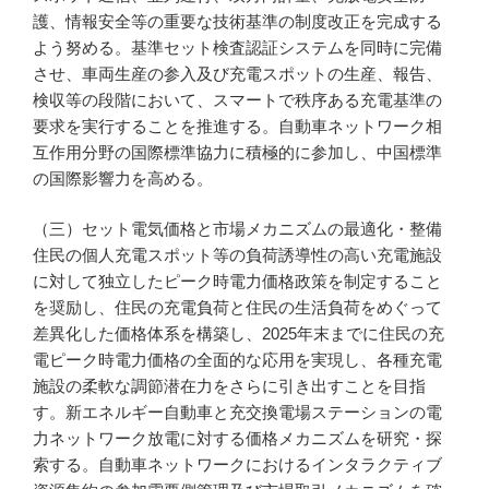
護、情報安全等の重要な技術基準の制度改正を完成する
よう努める。基準セット検査認証システムを同時に完備
させ、車両生産の参入及び充電スポットの生産、報告、
検収等の段階において、スマートで秩序ある充電基準の
要求を実行することを推進する。自動車ネットワーク相
互作用分野の国際標準協力に積極的に参加し、中国標準
の国際影響力を高める。
（三）セット電気価格と市場メカニズムの最適化・整備
住民の個人充電スポット等の負荷誘導性の高い充電施設
に対して独立したピーク時電力価格政策を制定すること
を奨励し、住民の充電負荷と住民の生活負荷をめぐって
差異化した価格体系を構築し、2025年末までに住民の充
電ピーク時電力価格の全面的な応用を実現し、各種充電
施設の柔軟な調節潜在力をさらに引き出すことを目指
す。新エネルギー自動車と充交換電場ステーションの電
力ネットワーク放電に対する価格メカニズムを研究・探
索する。自動車ネットワークにおけるインタラクティブ