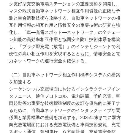
ク友好型充交換電場ステーションの重要技術を開発し、
マス分散式自動車ネットワーク相互作用資源の正確な予
測と重合調整技術を攻略する。自動車ネットワークの相
互作用情報の相互作用と情報安全の重要技術の研究を強
化し、「車―充電スポット―ネットワーク」の全チェー
ン知能の高効率相互作用と協同安全防止技術体系を構築
し、「プラグ即充電（放電）」のインテリジェントで利
便性の高い相互作用を実現するとともに、情報安全と電
力ネットワークの運行安全を確保する。
（二）自動車ネットワーク相互作用標準システムの構築
を加速する
シーケンシャル充電場面におけるインタラクティブイン
タフェース、通信プロトコル、電力調節、予約充電、車
両起動等の重要な技術標準制度の改訂を優先的に完了す
るために、自動車ネットワークのインタラクティブな関
係国と業界標準の整備を加速する。2025年末までに双方
向充放電場面における充放電設備と車両技術規範、充電
スポット通信、並列運行、双方向計量、充放電安全防