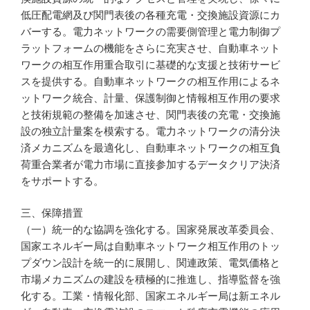
低圧配電網及び関門表後の各種充電・交換施設資源にカ
バーする。電力ネットワークの需要側管理と電力制御プ
ラットフォームの機能をさらに充実させ、自動車ネット
ワークの相互作用重合取引に基礎的な支援と技術サービ
スを提供する。自動車ネットワークの相互作用によるネ
ットワーク統合、計量、保護制御と情報相互作用の要求
と技術規範の整備を加速させ、関門表後の充電・交換施
設の独立計量案を模索する。電力ネットワークの清分決
済メカニズムを最適化し、自動車ネットワークの相互負
荷重合業者が電力市場に直接参加するデータクリア決済
をサポートする。
三、保障措置
（一）統一的な協調を強化する。国家発展改革委員会、
国家エネルギー局は自動車ネットワーク相互作用のトッ
プダウン設計を統一的に展開し、関連政策、電気価格と
市場メカニズムの建設を積極的に推進し、指導監督を強
化する。工業・情報化部、国家エネルギー局は新エネル