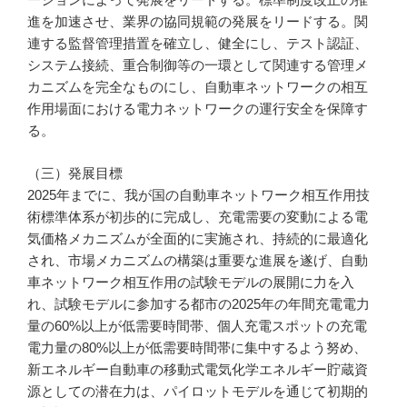
進を加速させ、業界の協同規範の発展をリードする。関
連する監督管理措置を確立し、健全にし、テスト認証、
システム接続、重合制御等の一環として関連する管理メ
カニズムを完全なものにし、自動車ネットワークの相互
作用場面における電力ネットワークの運行安全を保障す
る。
（三）発展目標
2025年までに、我が国の自動車ネットワーク相互作用技
術標準体系が初歩的に完成し、充電需要の変動による電
気価格メカニズムが全面的に実施され、持続的に最適化
され、市場メカニズムの構築は重要な進展を遂げ、自動
車ネットワーク相互作用の試験モデルの展開に力を入
れ、試験モデルに参加する都市の2025年の年間充電電力
量の60%以上が低需要時間帯、個人充電スポットの充電
電力量の80%以上が低需要時間帯に集中するよう努め、
新エネルギー自動車の移動式電気化学エネルギー貯蔵資
源としての潜在力は、パイロットモデルを通じて初期的