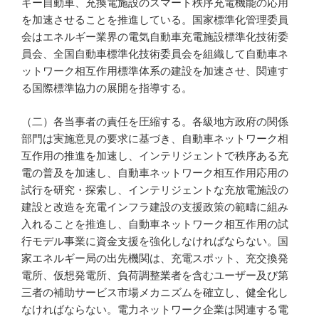
ギー自動車、充換電施設のスマート秩序充電機能の応用
を加速させることを推進している。国家標準化管理委員
会はエネルギー業界の電気自動車充電施設標準化技術委
員会、全国自動車標準化技術委員会を組織して自動車ネ
ットワーク相互作用標準体系の建設を加速させ、関連す
る国際標準協力の展開を指導する。
（二）各当事者の責任を圧縮する。各級地方政府の関係
部門は実施意見の要求に基づき、自動車ネットワーク相
互作用の推進を加速し、インテリジェントで秩序ある充
電の普及を加速し、自動車ネットワーク相互作用応用の
試行を研究・探索し、インテリジェントな充放電施設の
建設と改造を充電インフラ建設の支援政策の範疇に組み
入れることを推進し、自動車ネットワーク相互作用の試
行モデル事業に資金支援を強化しなければならない。国
家エネルギー局の出先機関は、充電スポット、充交換発
電所、仮想発電所、負荷調整業者を含むユーザー及び第
三者の補助サービス市場メカニズムを確立し、健全化し
なければならない。電力ネットワーク企業は関連する電