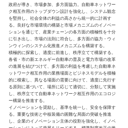
政府が導き、市場参加、多方面協力。自動車ネットワー
ク相互作用のトップダウン設計を強化し、システム観念
を堅持し、社会全体の利益の高さから統一的に計画す
る。良好な市場環境の構築と市場メカニズムのイノベー
ションを通じて、産業チェーンの各方面の積極性を十分
に引き出し、市場の法則に符合し、多方面の協力・ウィ
ンウィンのシステム化推進メカニズムを構築する。
積極的に探索し、適度に前進し、秩序立てて構築する。
各省・市の新エネルギー自動車の普及と電力市場の改革
の進展を結びつけて、多方面の利益を考慮した自動車ネ
ットワーク相互作用の業務場面とビジネスモデルを積極
的に模索し、異なる場面の需要に向けて、適度に先行す
る原則に基づいて、場所に応じて適切に、分類して実施
し、秩序立てて自動車ネットワーク相互作用のエコロジ
ー構築を推進する。
イノベーションを奨励し、基準を統一し、安全を保障す
る。重要な技術と中核装備の困難な局面の突破を推進
し、企業のイノベーション主体の役割を強化し、イノベ
ーションによって発展をリードする。標準制度改正の推