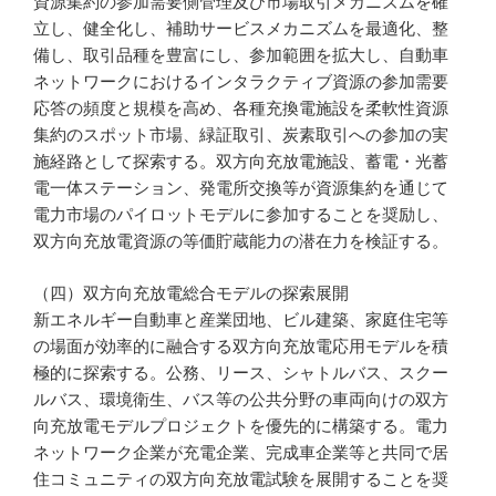
資源集約の参加需要側管理及び市場取引メカニズムを確
立し、健全化し、補助サービスメカニズムを最適化、整
備し、取引品種を豊富にし、参加範囲を拡大し、自動車
ネットワークにおけるインタラクティブ資源の参加需要
応答の頻度と規模を高め、各種充換電施設を柔軟性資源
集約のスポット市場、緑証取引、炭素取引への参加の実
施経路として探索する。双方向充放電施設、蓄電・光蓄
電一体ステーション、発電所交換等が資源集約を通じて
電力市場のパイロットモデルに参加することを奨励し、
双方向充放電資源の等価貯蔵能力の潜在力を検証する。
（四）双方向充放電総合モデルの探索展開
新エネルギー自動車と産業団地、ビル建築、家庭住宅等
の場面が効率的に融合する双方向充放電応用モデルを積
極的に探索する。公務、リース、シャトルバス、スクー
ルバス、環境衛生、バス等の公共分野の車両向けの双方
向充放電モデルプロジェクトを優先的に構築する。電力
ネットワーク企業が充電企業、完成車企業等と共同で居
住コミュニティの双方向充放電試験を展開することを奨