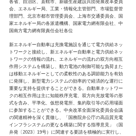
各省、自治区、直轄市、新疆生産建設兵団発展改革委員
会、エネルギー局、工業・情報化主管部門、市場監督管
理部門、北京市都市管理委員会、上海市交通委員会、国
家エネルギー局の各派遣機構、国家電力網有限会社、中
国南方電力網有限責任会社各位
新エネルギー自動車は充換電施設を通じて電力供給ネッ
トワークと接続し、新エネルギー自動車と電力供給ネッ
トワークの情報の流れ、エネルギーの流れの双方向相互
作用システムを構築し、動力電池の制御可能な負荷また
は移動エネルギーとしての柔軟性のある調節能力を有効
に発揮し、新型電力システムの効率的で経済的な運行に
重要な支持を提供することができる。自動車ネットワー
クの相互作用は主に知能秩序充電、双方向充放電等の形
式を含み、平準化、仮想発電所、集約取引等の応用場面
に参加することができる。中央改革全面深化委員会会議
の関連精神を深く貫徹し、「国務院弁公庁の高品質充電
インフラシステムの更なる構築に関する指導意見」（国
弁発〔2023〕19号）に関連する要請を積極的に実行し、