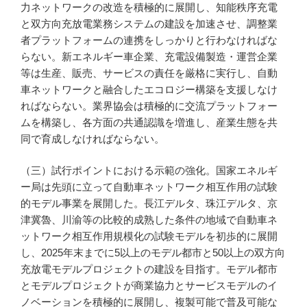
力ネットワークの改造を積極的に展開し、知能秩序充電
と双方向充放電業務システムの建設を加速させ、調整業
者プラットフォームの連携をしっかりと行わなければな
らない。新エネルギー車企業、充電設備製造・運営企業
等は生産、販売、サービスの責任を厳格に実行し、自動
車ネットワークと融合したエコロジー構築を支援しなけ
ればならない。業界協会は積極的に交流プラットフォー
ムを構築し、各方面の共通認識を増進し、産業生態を共
同で育成しなければならない。
（三）試行ポイントにおける示範の強化。国家エネルギ
ー局は先頭に立って自動車ネットワーク相互作用の試験
的モデル事業を展開した。長江デルタ、珠江デルタ、京
津冀魯、川渝等の比較的成熟した条件の地域で自動車ネ
ットワーク相互作用規模化の試験モデルを初歩的に展開
し、2025年末までに5以上のモデル都市と50以上の双方向
充放電モデルプロジェクトの建設を目指す。モデル都市
とモデルプロジェクトが商業協力とサービスモデルのイ
ノベーションを積極的に展開し、複製可能で普及可能な