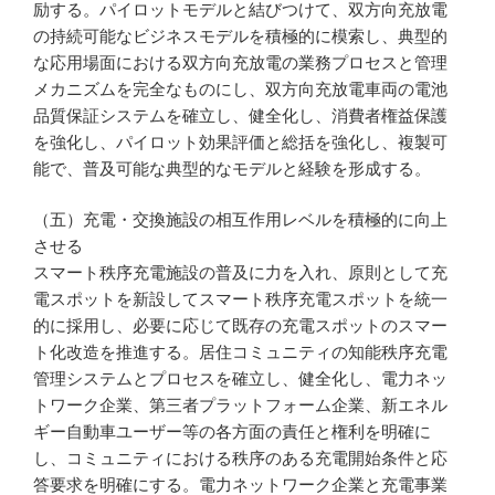
励する。パイロットモデルと結びつけて、双方向充放電
の持続可能なビジネスモデルを積極的に模索し、典型的
な応用場面における双方向充放電の業務プロセスと管理
メカニズムを完全なものにし、双方向充放電車両の電池
品質保証システムを確立し、健全化し、消費者権益保護
を強化し、パイロット効果評価と総括を強化し、複製可
能で、普及可能な典型的なモデルと経験を形成する。
（五）充電・交換施設の相互作用レベルを積極的に向上
させる
スマート秩序充電施設の普及に力を入れ、原則として充
電スポットを新設してスマート秩序充電スポットを統一
的に採用し、必要に応じて既存の充電スポットのスマー
ト化改造を推進する。居住コミュニティの知能秩序充電
管理システムとプロセスを確立し、健全化し、電力ネッ
トワーク企業、第三者プラットフォーム企業、新エネル
ギー自動車ユーザー等の各方面の責任と権利を明確に
し、コミュニティにおける秩序のある充電開始条件と応
答要求を明確にする。電力ネットワーク企業と充電事業