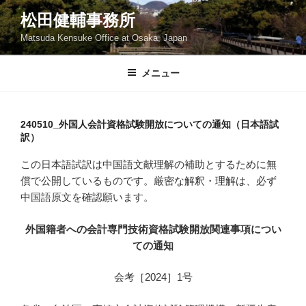
コ
松田健輔事務所
ン
Matsuda Kensuke Office at Osaka, Japan
テ
ン
ツ
メニュー
へ
ス
キ
240510_外国人会計資格試験開放についての通知（日本語試
訳）
ッ
プ
この日本語試訳は中国語文献理解の補助とするために無
償で公開しているものです。厳密な解釈・理解は、必ず
中国語原文を確認願います。
外国籍者への会計専門技術資格試験開放関連事項につい
ての通知
会考［2024］1号