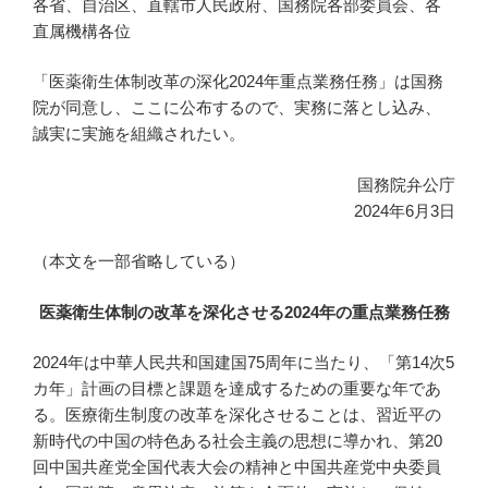
各省、自治区、直轄市人民政府、国務院各部委員会、各
直属機構各位
「医薬衛生体制改革の深化2024年重点業務任務」は国務
院が同意し、ここに公布するので、実務に落とし込み、
誠実に実施を組織されたい。
国務院弁公庁
2024年6月3日
（本文を一部省略している）
医薬衛生体制の改革を深化させる2024年の重点業務任務
2024年は中華人民共和国建国75周年に当たり、「第14次5
カ年」計画の目標と課題を達成するための重要な年であ
る。医療衛生制度の改革を深化させることは、習近平の
新時代の中国の特色ある社会主義の思想に導かれ、第20
回中国共産党全国代表大会の精神と中国共産党中央委員