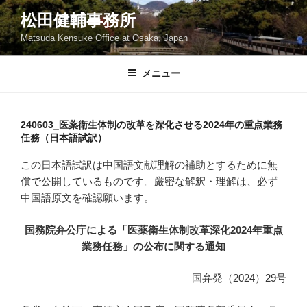
コ
松田健輔事務所
ン
Matsuda Kensuke Office at Osaka, Japan
テ
ン
ツ
メニュー
へ
ス
キ
240603_医薬衛生体制の改革を深化させる2024年の重点業務
任務（日本語試訳）
ッ
プ
この日本語試訳は中国語文献理解の補助とするために無
償で公開しているものです。厳密な解釈・理解は、必ず
中国語原文を確認願います。
国務院弁公庁による「医薬衛生体制改革深化2024年重点
業務任務」の公布に関する通知
国弁発（2024）29号