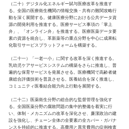
（二十）デジタル化エネルギー賦与医療改革を推進す
る。全国の医療衛生機関の情報交換・共有の難関攻略行
動を深く展開する。健康医療分野における公共データ資
源の開発利用を推進する。医療サービス事項の「掌上
弁」、「オンライン弁」を推進する。医療医薬データ要
素の資源を統合し、革新薬等の重点分野を中心に成果転
化取引サービスプラットフォームを構築する。
（二十一）「一老一小」に関する改革を深く推進する。
乳幼児ケアサービスシステムの構築をさらに推進し、普
遍的な保育サービスを発展させる。医療機関で高齢者健
康総合評価技術を普及させる。医養結合を深く推進し、
コミュニティ医養結合能力向上行動を展開する。
（二十二）医薬衛生分野の総合的な監督管理を強化す
る。全国医薬分野の腐敗問題の集中的整備を着実に行
い、体制・メカニズムの改革を深化させ、廉潔政治の建
設を強化し、チェーン全体の全要素の全カバー・ガバナ
ンスを持続的に推進する。高費用と異常費用の症例検査