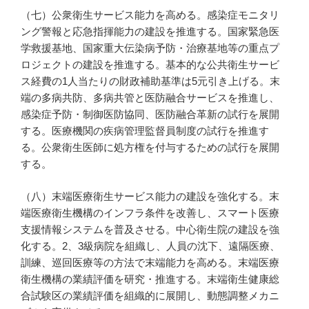
（七）公衆衛生サービス能力を高める。感染症モニタリ
ング警報と応急指揮能力の建設を推進する。国家緊急医
学救援基地、国家重大伝染病予防・治療基地等の重点プ
ロジェクトの建設を推進する。基本的な公共衛生サービ
ス経費の1人当たりの財政補助基準は5元引き上げる。末
端の多病共防、多病共管と医防融合サービスを推進し、
感染症予防・制御医防協同、医防融合革新の試行を展開
する。医療機関の疾病管理監督員制度の試行を推進す
る。公衆衛生医師に処方権を付与するための試行を展開
する。
（八）末端医療衛生サービス能力の建設を強化する。末
端医療衛生機構のインフラ条件を改善し、スマート医療
支援情報システムを普及させる。中心衛生院の建設を強
化する。2、3級病院を組織し、人員の沈下、遠隔医療、
訓練、巡回医療等の方法で末端能力を高める。末端医療
衛生機構の業績評価を研究・推進する。末端衛生健康総
合試験区の業績評価を組織的に展開し、動態調整メカニ