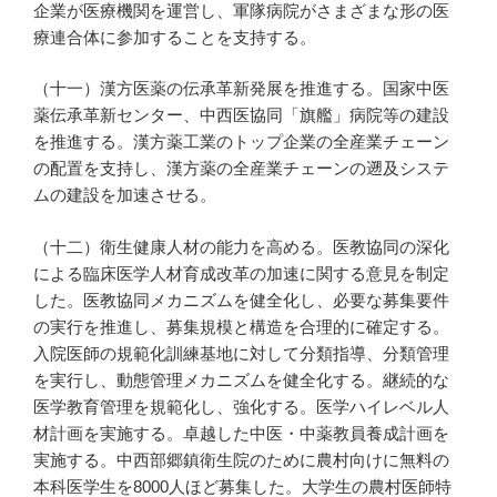
企業が医療機関を運営し、軍隊病院がさまざまな形の医
療連合体に参加することを支持する。
（十一）漢方医薬の伝承革新発展を推進する。国家中医
薬伝承革新センター、中西医協同「旗艦」病院等の建設
を推進する。漢方薬工業のトップ企業の全産業チェーン
の配置を支持し、漢方薬の全産業チェーンの遡及システ
ムの建設を加速させる。
（十二）衛生健康人材の能力を高める。医教協同の深化
による臨床医学人材育成改革の加速に関する意見を制定
した。医教協同メカニズムを健全化し、必要な募集要件
の実行を推進し、募集規模と構造を合理的に確定する。
入院医師の規範化訓練基地に対して分類指導、分類管理
を実行し、動態管理メカニズムを健全化する。継続的な
医学教育管理を規範化し、強化する。医学ハイレベル人
材計画を実施する。卓越した中医・中薬教員養成計画を
実施する。中西部郷鎮衛生院のために農村向けに無料の
本科医学生を8000人ほど募集した。大学生の農村医師特