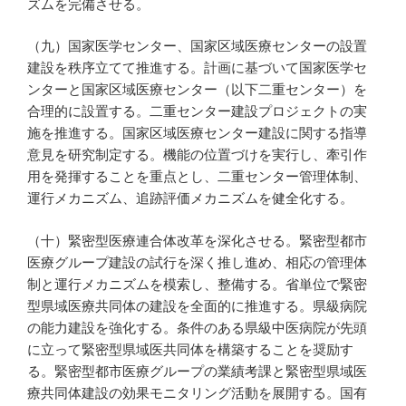
ズムを完備させる。
（九）国家医学センター、国家区域医療センターの設置
建設を秩序立てて推進する。計画に基づいて国家医学セ
ンターと国家区域医療センター（以下二重センター）を
合理的に設置する。二重センター建設プロジェクトの実
施を推進する。国家区域医療センター建設に関する指導
意見を研究制定する。機能の位置づけを実行し、牽引作
用を発揮することを重点とし、二重センター管理体制、
運行メカニズム、追跡評価メカニズムを健全化する。
（十）緊密型医療連合体改革を深化させる。緊密型都市
医療グループ建設の試行を深く推し進め、相応の管理体
制と運行メカニズムを模索し、整備する。省単位で緊密
型県域医療共同体の建設を全面的に推進する。県級病院
の能力建設を強化する。条件のある県級中医病院が先頭
に立って緊密型県域医共同体を構築することを奨励す
る。緊密型都市医療グループの業績考課と緊密型県域医
療共同体建設の効果モニタリング活動を展開する。国有