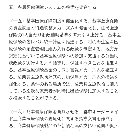
五、多層医療保障システムの整備を促進する
（十五）基本医療保障制度を健全化する。基本医療保険
の資金調達と待遇調整メカニズムを健全化し、住民医療
保険の1人当たり財政補助基準を30元引き上げる。基本医
療保険の省レベル統一計画を推進する。村の衛生室を医
療保険の定点管理に組み入れる政策を制定する。地方が
規定に基づいて基本医療保険への参加を支援する分類助
成政策を実行するよう指導し、保証すべきことを推進す
る。基本医療保険基金のリスク警報メカニズムを確立す
る。従業員医療保険外来の共済保障メカニズムの構築を
強化する。条件のある場所では、従業員医療保険に加入
している柔軟な就業者が同時に出産保険に加入すること
を模索することができる。
（十六）商業健康保険を発展させる。都市オーダーメイ
ド型商業医療保険の規範化に関する指導文書を作成す
る。商業健康保険製品の革新的な薬の支払い範囲の拡大