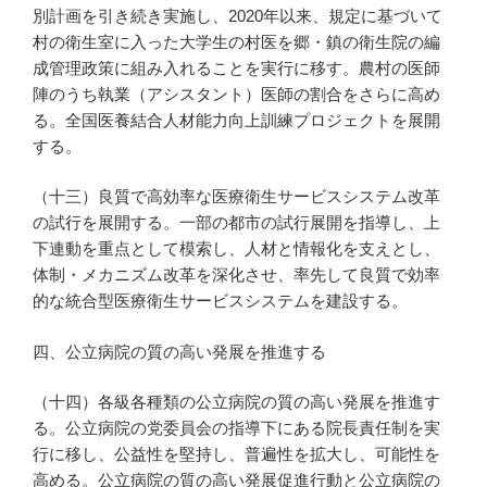
別計画を引き続き実施し、2020年以来、規定に基づいて
村の衛生室に入った大学生の村医を郷・鎮の衛生院の編
成管理政策に組み入れることを実行に移す。農村の医師
陣のうち執業（アシスタント）医師の割合をさらに高め
る。全国医養結合人材能力向上訓練プロジェクトを展開
する。
（十三）良質で高効率な医療衛生サービスシステム改革
の試行を展開する。一部の都市の試行展開を指導し、上
下連動を重点として模索し、人材と情報化を支えとし、
体制・メカニズム改革を深化させ、率先して良質で効率
的な統合型医療衛生サービスシステムを建設する。
四、公立病院の質の高い発展を推進する
（十四）各級各種類の公立病院の質の高い発展を推進す
る。公立病院の党委員会の指導下にある院長責任制を実
行に移し、公益性を堅持し、普遍性を拡大し、可能性を
高める。公立病院の質の高い発展促進行動と公立病院の