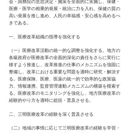
会・国務院の意思決定・施策を全面的に実施し、保健・
医療・医学の相乗的発展・統治に力を入れ、保健の質の
高い発展を推し進め、人民の幸福感・安心感を高めるべ
きである。
一、医療改革組織の指導を強化する
（一）医療改革活動の統一的な調整を強化する。地方の
各級政府が医療改革の全面的深化の責任をさらに実行に
移すよう推進し、改革推進の仕事のメカニズムを強固に
整備し、改革における重要な問題を適時に研究・解決す
る。医療保険、医療、医薬の統一的で効率的な政策協
力、情報連携、監督管理連動メカニズムの構築を模索す
る。医療改革のモニタリングを強化し、地方医療改革の
経験的やり方を適時に総括・普及させる。
二、三明医療改革の経験を深く普及させる
（二）地域の事情に応じて三明医療改革の経験を学習・