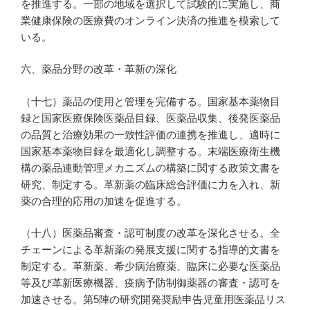
を推進する。一部の地域を選択して試験的に実施し、商
業健康保険の医療費のオンライン決済の推進を模索して
いる。
六、薬品分野の改革・革新の深化
（十七）薬品の使用と管理を完備する。国家基本薬物目
録と国家医療保険医薬品目録、医薬品収集、後発医薬品
の品質と治療効果の一致性評価の連携を推進し、適時に
国家基本薬物目録を最適化し調整する。末端医療衛生機
構の薬品連動管理メカニズムの構築に関する政策文書を
研究、制定する。革新薬の臨床総合評価に力を入れ、新
薬の合理的応用の加速を促進する。
（十八）医薬品審査・認可制度の改革を深化させる。全
チェーンによる革新薬の発展支援に関する指導的文書を
制定する。革新薬、希少病治療薬、臨床に必要な医薬品
等及び革新医療機器、疫病予防制御薬器の審査・認可を
加速させる。第5陣の研究開発奨励申告児童用医薬品リス