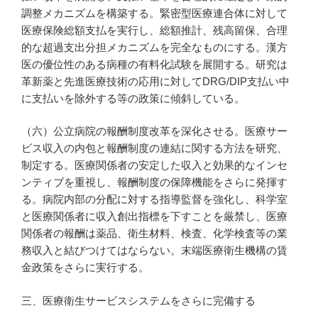
調整メカニズムを構築する。緊密型医療連合体に対して
医療保険総額支払を実行し、総額推計、残高留保、合理
的な超過支出分担メカニズムを完全なものにする。漢方
医の優位性のある病種の有料化試験を展開する。研究は
革新薬と先進医療技術の応用に対してDRG/DIP支払い中
に支払いを除外する等の政策に傾斜している。
（六）公立病院の報酬制度改革を深化させる。医療サー
ビス収入の内包と報酬制度の連結に関する方法を研究、
制定する。医療関係者の安定した収入と効果的なインセ
ンティブを重視し、報酬制度の保障機能をさらに発揮す
る。病院内部の分配に対する指導監督を強化し、科学室
と医療関係者に収入創出指標を下すことを厳禁し、医療
関係者の報酬は薬品、衛生材料、検査、化学検査等の業
務収入と結びつけてはならない。末端医療衛生機構の賃
金政策をさらに実行する。
三、医療衛生サービスシステムをさらに完備する