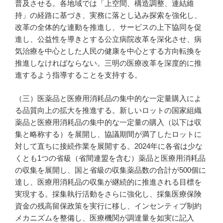
普及させる。各地域では「上空間、構造調整、連結維
持」の経路に基づき、実務に落とし込み探索を強化し、
改革の全体的な連動を推進し、サービスの上下協同を促
進し、公益性を導きとする公立病院改革を深化させ、病
気治療を中心とした人民の健康を中心とする方向転換を
推進しなければならない。三明の医療改革を深度的に推
進するよう指導することを支持する。
（三）医薬品と医療用消耗品の集中的な一定量購入によ
る品質向上の拡大を推進する。新しいロットの国家組織
薬品と医療用消耗品の集中的な一定量の購入（以下は収
集と略称する）を展開し、協議期間が満了したロットに
対して直ちに接続作業を展開する。2024年に各省は少な
くとも1つの省級（省間連盟を含む）薬品と医療用消耗品
の収集を展開し、国と省級の収集薬品数の合計が500個に
達し、医療用消耗品の収集が継続的に推進される目標を
実現する。採集執行活動をさらに強化し、採集医療保険
資金の残高留保政策を実行に移し、インセンティブ制約
メカニズムを整備し、医療機関が調達量を如実に記入