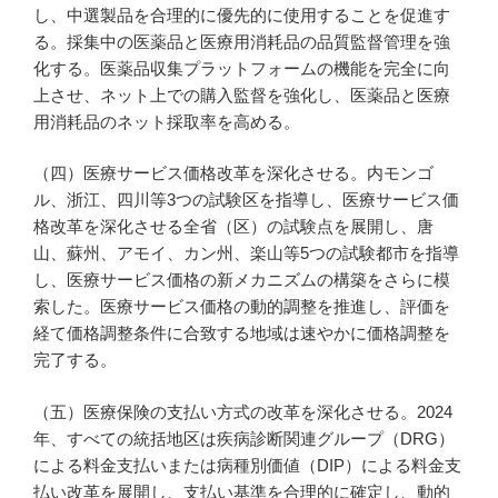
し、中選製品を合理的に優先的に使用することを促進す
る。採集中の医薬品と医療用消耗品の品質監督管理を強
化する。医薬品収集プラットフォームの機能を完全に向
上させ、ネット上での購入監督を強化し、医薬品と医療
用消耗品のネット採取率を高める。
（四）医療サービス価格改革を深化させる。内モンゴ
ル、浙江、四川等3つの試験区を指導し、医療サービス価
格改革を深化させる全省（区）の試験点を展開し、唐
山、蘇州、アモイ、カン州、楽山等5つの試験都市を指導
し、医療サービス価格の新メカニズムの構築をさらに模
索した。医療サービス価格の動的調整を推進し、評価を
経て価格調整条件に合致する地域は速やかに価格調整を
完了する。
（五）医療保険の支払い方式の改革を深化させる。2024
年、すべての統括地区は疾病診断関連グループ（DRG）
による料金支払いまたは病種別価値（DIP）による料金支
払い改革を展開し、支払い基準を合理的に確定し、動的