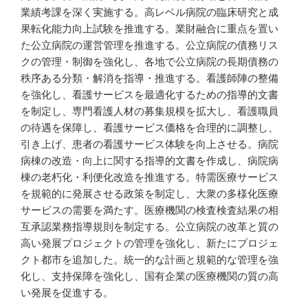
業績考課を深く実施する。高レベル病院の臨床研究と成
果転化能力向上試験を推進する。業財融合に重点を置い
た公立病院の運営管理を推進する。公立病院の債務リス
クの管理・制御を強化し、各地で公立病院の長期債務の
秩序ある分類・解消を指導・推進する。看護師陣の整備
を強化し、看護サービスを最適化するための指導的文書
を制定し、専門看護人材の募集規模を拡大し、看護職員
の待遇を保障し、看護サービス価格を合理的に調整し、
引き上げ、患者の看護サービス体験を向上させる。病院
病棟の改造・向上に関する指導的文書を作成し、病院病
棟の老朽化・利便化改造を推進する。特需医療サービス
を規範的に発展させる政策を制定し、大衆の多様化医療
サービスの需要を満たす。医療機関の検査検査結果の相
互承認業務指導規則を制定する。公立病院の改革と質の
高い発展プロジェクトの管理を強化し、新たにプロジェ
クト都市を追加した。統一的な計画と規範的な管理を強
化し、支持保障を強化し、国有企業の医療機関の質の高
い発展を促進する。