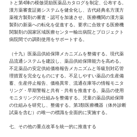
トと第4陣の模倣奨励医薬品カタログを制定、公布する。
漢方薬審査証拠システムを健全化し、古代経典名方漢方
薬複方製剤の審査・認可を加速させ、医療機関の漢方薬
製剤の新薬への転化を促進する。要求に合致する医療機
関製剤の国家区域医療センター輸出病院とプロジェクト
病院間での調剤使用をサポートする。
（十九）医薬品供給保障メカニズムを整備する。現代薬
品流通システムを建設し、薬品供給保障能力を高める。
不足薬品の安定供給価格報告メカニズムと等級別対応管
理措置を完全なものにする。不足しやすい薬品の生産備
蓄、生産停止報告、価格異常、流通在庫等の情報モニタ
リング・早期警報と共有・共有を推進する。薬品の使用
モニタリングの仕組みを整備する。児童の薬品供給保障
の仕組みを研究し、整備する。第3類医療機器（体外診断
試薬を含む）の唯一の標識を全面的に実施する。
七、その他の重点改革を統一的に推進する