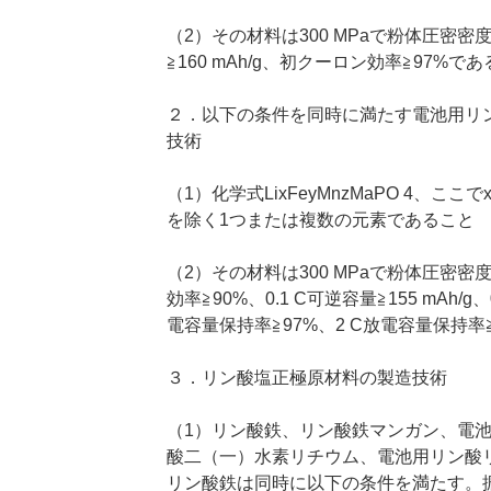
（2）その材料は300 MPaで粉体圧密密度≧2.
≧160 mAh/g、初クーロン効率≧97%で
２．以下の条件を同時に満たす電池用リ
技術
（1）化学式LixFeyMnzMaPO 4、ここで
を除く1つまたは複数の元素であること
（2）その材料は300 MPaで粉体圧密密度≧2.
効率≧90%、0.1 C可逆容量≧155 mAh/g、
電容量保持率≧97%、2 C放電容量保持率
３．リン酸塩正極原材料の製造技術
（1）リン酸鉄、リン酸鉄マンガン、電
酸二（一）水素リチウム、電池用リン酸
リン酸鉄は同時に以下の条件を満たす。振動密