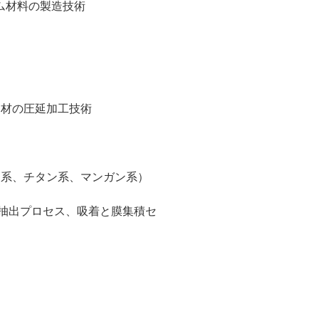
ム材料の製造技術
ム材の圧延加工技術
ム系、チタン系、マンガン系）
D抽出プロセス、吸着と膜集積セ