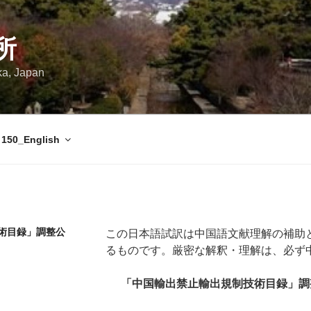
所
ka, Japan
150_English
技術目録」調整公
この日本語試訳は中国語文献理解の補助
るものです。厳密な解釈・理解は、必ず
「中国輸出禁止輸出規制技術目録」調