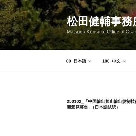
コ
ン
テ
松田健輔事務
ン
Matsuda Kensuke Office at Osa
ツ
へ
ス
キ
00_日本語
100_中文
ッ
プ
250102_「中国輸出禁止輸出規制
開意見募集_（日本語試訳）