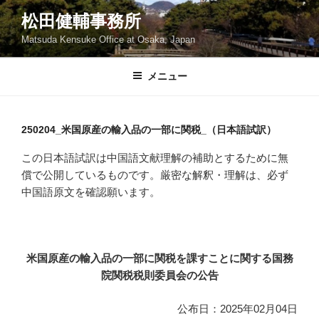
コ
松田健輔事務所
ン
Matsuda Kensuke Office at Osaka, Japan
テ
ン
ツ
メニュー
へ
ス
キ
250204_米国原産の輸入品の一部に関税_（日本語試訳）
ッ
この日本語試訳は中国語文献理解の補助とするために無
プ
償で公開しているものです。厳密な解釈・理解は、必ず
中国語原文を確認願います。
米国原産の輸入品の一部に関税を課すことに関する国務
院関税税則委員会の公告
公布日：2025年02月04日