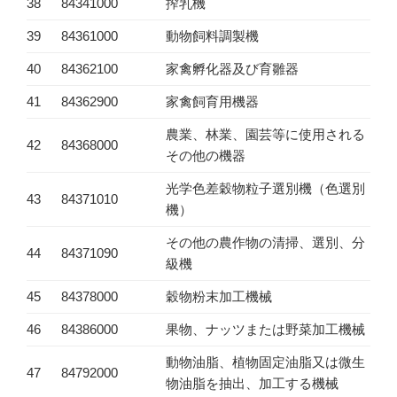
38
84341000
搾乳機
39
84361000
動物飼料調製機
40
84362100
家禽孵化器及び育雛器
41
84362900
家禽飼育用機器
農業、林業、園芸等に使用される
42
84368000
その他の機器
光学色差穀物粒子選別機（色選別
43
84371010
機）
その他の農作物の清掃、選別、分
44
84371090
級機
45
84378000
穀物粉末加工機械
46
84386000
果物、ナッツまたは野菜加工機械
動物油脂、植物固定油脂又は微生
47
84792000
物油脂を抽出、加工する機械