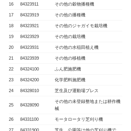
16
84323911
その他の穀物播種機
17
84323919
その他の播種機
18
84323921
その他のジャガイモ栽培機
19
84323929
その他の栽培機
20
84323931
その他の水稲田植え機
21
84323939
その他の移植機
22
84324100
ふん肥施肥機
23
84324200
化学肥料施肥機
24
84328010
芝生及び運動場プレス
その他の未登録整地または耕作機
25
84328090
械
26
84331100
モータロータリ芝刈り機
27
84331900
芝生、公園等は他の芝刈り機で