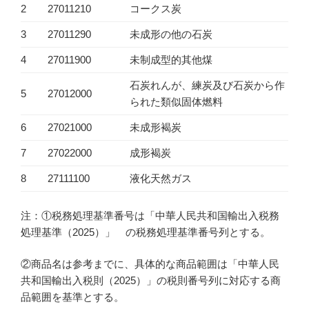
2
27011210
コークス炭
3
27011290
未成形の他の石炭
4
27011900
未制成型的其他煤
石炭れんが、練炭及び石炭から作
5
27012000
られた類似固体燃料
6
27021000
未成形褐炭
7
27022000
成形褐炭
8
27111100
液化天然ガス
注：①税務処理基準番号は「中華人民共和国輸出入税務
処理基準（2025）」 の税務処理基準番号列とする。
②商品名は参考までに、具体的な商品範囲は「中華人民
共和国輸出入税則（2025）」の税則番号列に対応する商
品範囲を基準とする。