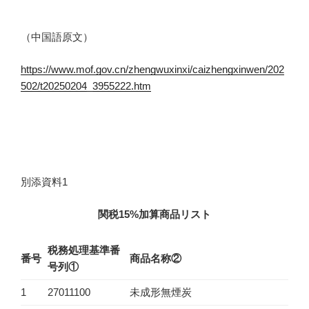
（中国語原文）
https://www.mof.gov.cn/zhengwuxinxi/caizhengxinwen/202
502/t20250204_3955222.htm
別添資料1
関税15%加算商品リスト
税務処理基準番
番号
商品名称
②
号列
①
1
27011100
未成形無煙炭