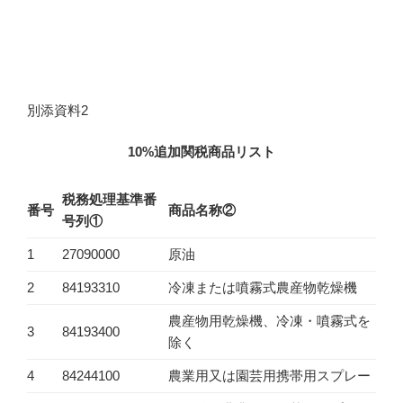
別添資料2
10%追加関税商品リスト
税務処理基準番
番号
商品名称
②
号列
①
1
27090000
原油
2
84193310
冷凍または噴霧式農産物乾燥機
農産物用乾燥機、冷凍・噴霧式を
3
84193400
除く
4
84244100
農業用又は園芸用携帯用スプレー