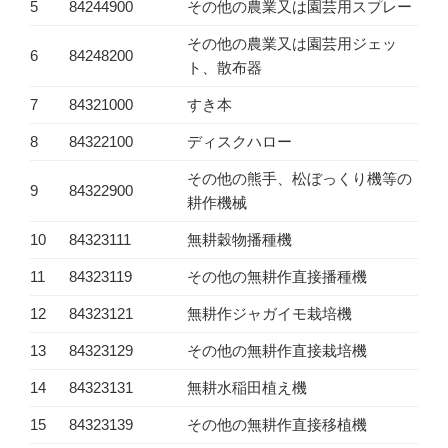
5
84244900
その他の農業又は園芸用スプレー
その他の農業又は園芸用ジェッ
6
84248200
ト、散布器
7
84321000
すき本
8
84322100
ディスクハロー
その他の熊手、松ぼっくり機等の
9
84322900
耕作機械
10
84323111
無耕穀物播種機
11
84323119
その他の無耕作直接播種機
12
84323121
無耕作ジャガイモ栽培機
13
84323129
その他の無耕作直接栽培機
14
84323131
無耕水稲田植え機
15
84323139
その他の無耕作直接移植機