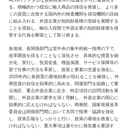
る。積極的かつ穏当に輸入商品の採信を推進し、より多
くの資質に合致する国内外の検査機関を採信機関の目録
に組み入れる。外資企業が知的財産権の登録を展開する
ことを奨励し、輸出入段階で外資企業の知的財産権を侵
害する行為を断固として取り締まる。
各地域、各関係部門は党中央の集中的統一指導の下で、
改革開放を揺るぐことなく深化させ、具体的な措置を細
分化、実行し、投資促進、権益保護、サービス保障等の
面で仕事の方法を革新し、政策と要素の支援を強化し、
2025年内に各措置の着地効果が現れることを確保し、外
商投資の自信を効果的に高める。関連部門を組織して重
点地区、重点外資企業に赴き、特定項目の訪問活動を展
開し、外資企業の要求を深く理解し、外資企業の関心に
効果的に応えなければならない。商務部、国家発展改革
委員会は関係部門間において共同で指導・協調を強化
し、政策広報をしっかりと行い、政策の着地を推進しな
ければならない。重大事項は速やかに報告書を要請す