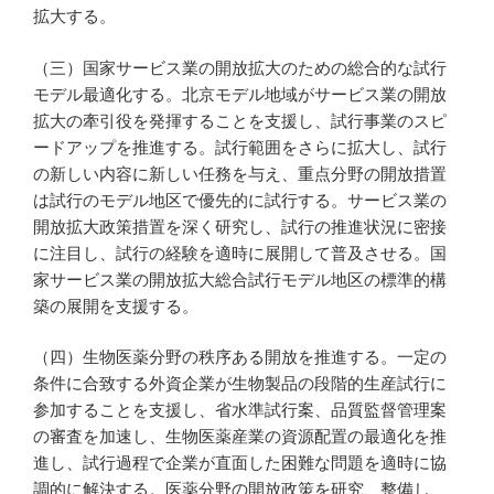
拡大する。
（三）国家サービス業の開放拡大のための総合的な試行
モデル最適化する。北京モデル地域がサービス業の開放
拡大の牽引役を発揮することを支援し、試行事業のスピ
ードアップを推進する。試行範囲をさらに拡大し、試行
の新しい内容に新しい任務を与え、重点分野の開放措置
は試行のモデル地区で優先的に試行する。サービス業の
開放拡大政策措置を深く研究し、試行の推進状況に密接
に注目し、試行の経験を適時に展開して普及させる。国
家サービス業の開放拡大総合試行モデル地区の標準的構
築の展開を支援する。
（四）生物医薬分野の秩序ある開放を推進する。一定の
条件に合致する外資企業が生物製品の段階的生産試行に
参加することを支援し、省水準試行案、品質監督管理案
の審査を加速し、生物医薬産業の資源配置の最適化を推
進し、試行過程で企業が直面した困難な問題を適時に協
調的に解決する。医薬分野の開放政策を研究、整備し、