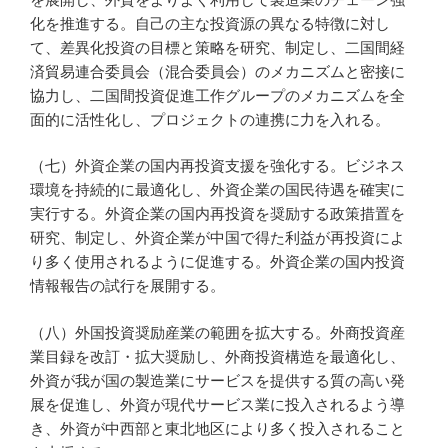
化を推進する。自己の主な投資源の異なる特徴に対し
て、差異化投資の目標と策略を研究、制定し、二国間経
済貿易連合委員会（混合委員会）のメカニズムと密接に
協力し、二国間投資促進工作グループのメカニズムを全
面的に活性化し、プロジェクトの連携に力を入れる。
（七）外資企業の国内再投資支援を強化する。ビジネス
環境を持続的に最適化し、外資企業の国民待遇を確実に
実行する。外資企業の国内再投資を奨励する政策措置を
研究、制定し、外資企業が中国で得た利益が再投資によ
り多く使用されるように促進する。外資企業の国内投資
情報報告の試行を展開する。
（八）外国投資奨励産業の範囲を拡大する。外商投資産
業目録を改訂・拡大奨励し、外商投資構造を最適化し、
外資が我が国の製造業にサービスを提供する質の高い発
展を促進し、外資が現代サービス業に投入されるよう導
き、外資が中西部と東北地区により多く投入されること