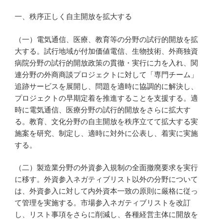
一、秩序正しく自主開放を拡大する
（一）電気通信、医療、教育等の分野の試行的開放を拡
大する。試行地域が付加価値電信、生物技術、外商独資
病院分野の試行的開放政策の貫徹・実行に力を入れ、関
連分野の外商商談プロジェクトに対して「専門チーム」
追跡サービスを展開し、問題を適時に協調的に解決し、
プロジェクトの早期定着を推進することを支援する。適
時に電気通信、医療分野の試行的開放をさらに拡大す
る。教育、文化分野の自主開放を秩序立てて拡大する実
施案を研究、制定し、適時に対外に公表し、着実に実施
する。
（二）製造業分野の外資参入規制の全面撤廃要求を実行
に移す。外資参入ネガティブリスト以外の分野について
は、外資参入に対して内外資本一致の原則に厳格に従っ
て管理を実施する。市場参入ネガティブリストを改訂
し、リスト事項をさらに削減し、各種経営主体に開放を