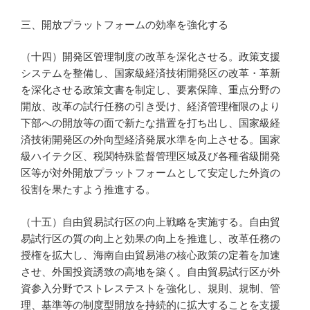
三、開放プラットフォームの効率を強化する
（十四）開発区管理制度の改革を深化させる。政策支援
システムを整備し、国家級経済技術開発区の改革・革新
を深化させる政策文書を制定し、要素保障、重点分野の
開放、改革の試行任務の引き受け、経済管理権限のより
下部への開放等の面で新たな措置を打ち出し、国家級経
済技術開発区の外向型経済発展水準を向上させる。国家
級ハイテク区、税関特殊監督管理区域及び各種省級開発
区等が対外開放プラットフォームとして安定した外資の
役割を果たすよう推進する。
（十五）自由貿易試行区の向上戦略を実施する。自由貿
易試行区の質の向上と効果の向上を推進し、改革任務の
授権を拡大し、海南自由貿易港の核心政策の定着を加速
させ、外国投資誘致の高地を築く。自由貿易試行区が外
資参入分野でストレステストを強化し、規則、規制、管
理、基準等の制度型開放を持続的に拡大することを支援