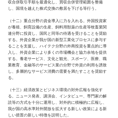
収合併取引手順を最適化し、買収合併管理範囲を整備
し、国境を越えた株式交換の敷居を下げる等行う。
（十二）重点分野の資金導入に力を入れる。外国投資家
が養殖、飼育設備の生産、飼料用獣薬の生産等牧畜業関
連分野に投資し、国民と同等の待遇を受けることを奨励
する。外資企業が我が国の新型工業化プロセスに参与す
ることを支援し、ハイテク分野の外商投資を重点的に導
入し、外資企業により多くの市場機会と協力余地を提供
する。養老サービス、文化と観光、スポーツ、医療、職
業教育、金融等のサービス業の分野で外資の利用を誘致
し、多層的なサービス消費の需要を満たすことを奨励す
る。
（十三）経済政策とビジネス環境の対外広報を強化す
る。ニュース発表、講演会、インタビュー、専門家の解
読等の方式を十分に運用し、対外的に積極的に広報し、
我が国の高水準対外開放を拡大する新しい政策による新
しい措置の新しい特徴を説明した。