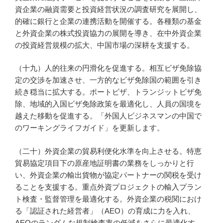
資企業の融資需要と投資経営状況の調査研究を展開し、
的確に銀行と企業の連携活動を開催する。各種類の基金
と外資企業の株式投資協力の展開を導き、在中外資企業
の投資経営規模の拡大、中国市場の深耕を支援する。
（十九）人的往来の円滑化を促進する。相互ビザ免除協
定の交渉を加速させ、一方的なビザ免除国の範囲を引き
続き穏当に拡大する。ポートビザ、トランジットビザ免
除、地域的入国ビザ免除政策を最適化し、人員の国境を
越えた移動を促進する。「外国人ビジネスマンの中国で
のワーキングライフガイド」を更新します。
（二十）外資企業の貿易利便化水準を向上させる。特恵
貿易協定項目下の原産地証明書の業務をしっかりと行
い、外資企業の輸出貨物が協定パートナーの関税を受け
ることを支援する。重点外資プロジェクトの輸入プラン
ト検査・監督管理を最適化する。外資企業の税関におけ
る「認証された経営者」（AEO）の育成に力を入れ、
AEOのランダムな規制検査率の低減をさらに最適化す