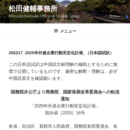
コ
松田健輔事務所
ン
Matsuda Kensuke Office at Osaka, Japan
テ
ン
ツ
メニュー
へ
ス
キ
250217_2025年外資企業行動安定化計画_（日本語試訳）
ッ
この日本語試訳は中国語文献理解の補助とするために無
プ
償で公開しているものです。厳密な解釈・理解は、必ず
中国語原文を確認願います。
国務院弁公庁より商務部、国家発展改革委員会への転送
通知
「2025年外資企業行動安定化計画」
国弁函［2025］16号
各省、自治区、直轄市人民政府、国務院各部委員会、各