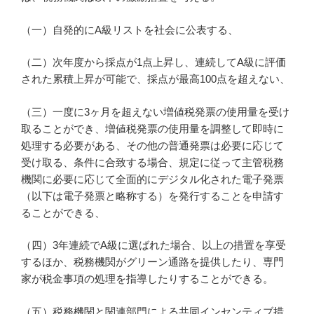
（一）自発的にA級リストを社会に公表する、
（二）次年度から採点が1点上昇し、連続してA級に評価
された累積上昇が可能で、採点が最高100点を超えない、
（三）一度に3ヶ月を超えない増値税発票の使用量を受け
取ることができ、増値税発票の使用量を調整して即時に
処理する必要がある、その他の普通発票は必要に応じて
受け取る、条件に合致する場合、規定に従って主管税務
機関に必要に応じて全面的にデジタル化された電子発票
（以下は電子発票と略称する）を発行することを申請す
ることができる、
（四）3年連続でA級に選ばれた場合、以上の措置を享受
するほか、税務機関がグリーン通路を提供したり、専門
家が税金事項の処理を指導したりすることができる。
（五）税務機関と関連部門による共同インセンティブ措