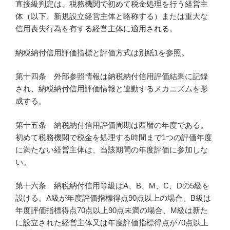
直接級判定は、税務機関で初めて税金処理を行う経営主
体（以下、新規設立経営主体と略称する）または重大な
信用喪失行為を有する経営主体に適用される。
納税納付信用評価指標と評価方式は別紙1を参照。
第十四条 外部参照情報は納税納付信用評価結果に記録
され、納税納付信用評価情報と連動するメカニズムを形
成する。
第十五条 納税納付信用評価周期は西暦の年度である。
初めて税務機関で税金を処理する時間まで1つの評価年度
に満たない経営主体は、当該期間の年度評価に参加しな
い。
第十六条 納税納付信用等級はA、B、M、C、Dの5級を
設ける。A級が年度評価指標得点90点以上の場合、B級は
年度評価指標得点70点以上90点未満の場合、M級は新た
に設立された経営主体又は年度評価指標得点が70点以上