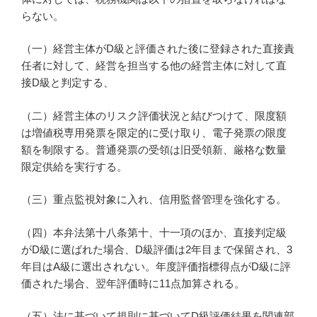
らない。
（一）経営主体がD級と評価された後に登録された直接責
任者に対して、経営を担当する他の経営主体に対して直
接D級と判定する、
（二）経営主体のリスク評価状況と結びつけて、限度額
は増値税専用発票を限定的に受け取り、電子発票の限度
額を制限する。普通発票の受領は旧受領新、厳格な数量
限定供給を実行する。
（三）重点監視対象に入れ、信用監督管理を強化する。
（四）本弁法第十八条第十、十一項のほか、直接判定級
がD級に選ばれた場合、D級評価は2年目まで保留され、3
年目はA級に選出されない。年度評価指標得点がD級に評
価された場合、翌年評価時に11点加算される。
（五）法に基づいて規則に基づいてD級評価結果を関連部