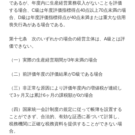
であるが、年度内に生産経営業務収入がないことを評価
する場合、C級は年度評価指標得点40点以上70点未満の場
合、D級は年度評価指標得点が40点未満または重大な信用
喪失行為がある場合である。
第十七条 次のいずれかの場合の経営主体は、A級とは評
価できない。
（一）実際の生産経営期間が3年未満の場合
（二）前評価年度の評価結果がD級である場合
（三）非正常な原因により評価年度内の増値税が連続し
て3ヶ月又は累計6ヶ月の課税額が0の場合
（四）国家統一会計制度の規定に従って帳簿を設置する
ことができず、合法的、有効な証憑に基づいて計算し、
税務機関に正確な税務資料を提供することができない場
合。