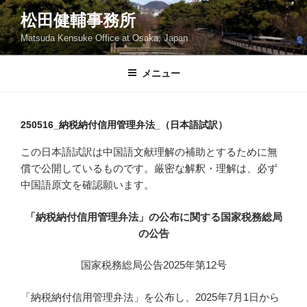
コ
松田健輔事務所
ン
Matsuda Kensuke Office at Osaka, Japan
テ
ン
ツ
メニュー
へ
ス
キ
250516_納税納付信用管理弁法_（日本語試訳）
ッ
この日本語試訳は中国語文献理解の補助とするために無
プ
償で公開しているものです。厳密な解釈・理解は、必ず
中国語原文を確認願います。
「納税納付信用管理弁法」の公布に関する国家税務総局
の公告
国家税務総局公告2025年第12号
「納税納付信用管理弁法」を公布し、2025年7月1日から