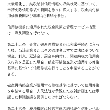
大最適化し、納税納付信用情報の収集状況に基づいて、
申請免除信用修復の範囲を徐々に拡大する。税金納付信
用修復範囲及び基準は別紙6を参照。
信用修復前に適用された税金政策と管理サービス措置
は、遡及調整を行わない。
第二十五条 企業が破産再構築または和議手続きに入っ
た後、当該企業またはその管理者はすでに法に基づいて
税金、利息、延滞金、罰金を納付し、関連納税の信用喪
失行為を是正した場合、破産再構築企業が適用する修復
基準に基づいて信用修復を行うことを申請することがで
きる。
破産再構築企業が適用する修復基準に基づいて信用修復
を申請する場合、人民法院が承認した改質計画または承
認した和議協議を提供しなければならない。
第二十六条 税務機関は経営主体の納税納付信用レベル