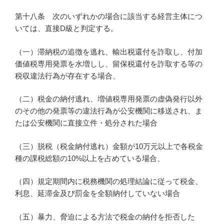
第十八条 次のいずれかの場合に該当する経営主体につ
いては、直接D級と判定する。
（一）滞納税の追徴を逃れ、輸出税還付を詐取し、付加
価値税専用発票を水増しし、留保税還付を詐取する等の
税収違法行為が存在する場合、
（二）税金の納付逃れ、増値税専用発票の虚偽発行以外
のその他の発票等の違法行為が公安機関に移送され、ま
たは公安機関に直接立件・処分された場合
（三）脱税（税金納付逃れ）金額が10万元以上で各税金
種の課税総額の10%以上を占めている場合、
（四）規定期間内に税務機関の処理結論に従って税金、
利息、延滞金及び罰金を全額納付していない場合
（五）暴力、脅迫による方法で税金の納付を拒否した