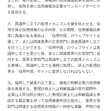
まとめ、毎日更新し、各種類の信用修復結果を適時に共
有し、信用主体に信用修復決定書ダウンロードサービス
を提供する。
八、異議申し立ての処理メカニズムを健全化させる。信
用主体が信用情報の公示内容、公示期限、信用修復結果
等に異議がある場合は、「信用中国」のウェブサイトを
通じて、または関連業界の主管部門に直接異議申し立て
を行うことができる。「信用中国」のウェブサイトは異
議申し立てを受けた後、直ちに関連業界の主管部門に送
付する。業界主管部門は異議申し立ての処理メカニズム
を整備し、異議申し立てを適時に処理し、訴えの処理結
果を「信用中国」サイトに提供しなければならない。
九、協同して破産の立て直し、破産の和解企業の信用修
復を推進する。整理計画または和解協議の実行期間中、
企業は人民法院が発行した整理計画または和解協議を承
認する裁定書を持って信用修復申請を提出し、業界主管
部門は関連する信用喪失情報の一時的な遮蔽、声明の追