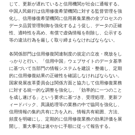
じて、更新が遅れていると信用機関が社会に通報する。
中国人民銀行は信用修復希望機関に対する監督管理を強
化し、信用修復希望機関に信用募集業務の全プロセスの
データ品質管理制御を強化するよう促し、データの正確
性、適時性を高め、有償で虚偽情報を削除し、公示する
等の違法行為を厳しく取り締まらなければならない。
各関係部門は信用修復関連制度の規定の立改・廃放をし
っかりと行い、「信用中国」ウェブサイトのデータ基準
に基づいて当部門の情報システムを建設・整備し、定期
的に信用修復結果の正確性を確認しなければならない。
国家発展改革委員会は関係方面と協力して信用修復業務
に対する統一的な調整を強化し、「効率的に一つのこと
を成し遂げる」という要求に基づき、受理処理、更新フ
ィードバック、異議処理等の業務の中で協同を強化し、
信用情報の集約共有に力を入れ、情報共有範囲、方法、
頻度を明確にし、定期的に信用修復業務の効果評価を展
開し、重大事項は速やかに手順に従って報告する。