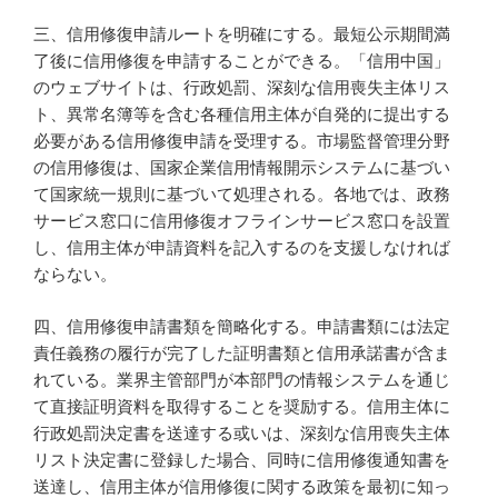
三、信用修復申請ルートを明確にする。最短公示期間満
了後に信用修復を申請することができる。「信用中国」
のウェブサイトは、行政処罰、深刻な信用喪失主体リス
ト、異常名簿等を含む各種信用主体が自発的に提出する
必要がある信用修復申請を受理する。市場監督管理分野
の信用修復は、国家企業信用情報開示システムに基づい
て国家統一規則に基づいて処理される。各地では、政務
サービス窓口に信用修復オフラインサービス窓口を設置
し、信用主体が申請資料を記入するのを支援しなければ
ならない。
四、信用修復申請書類を簡略化する。申請書類には法定
責任義務の履行が完了した証明書類と信用承諾書が含ま
れている。業界主管部門が本部門の情報システムを通じ
て直接証明資料を取得することを奨励する。信用主体に
行政処罰決定書を送達する或いは、深刻な信用喪失主体
リスト決定書に登録した場合、同時に信用修復通知書を
送達し、信用主体が信用修復に関する政策を最初に知っ