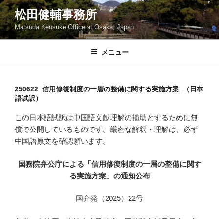
コ
松田健輔事務所
ン
Matsuda Kensuke Office at Osaka, Japan
テ
ン
ツ
メニュー
へ
ス
キ
250622_信用修復制度の一層の整備に関する実施方案_（日本
語試訳）
ッ
プ
この日本語試訳は中国語文献理解の補助とするために無
償で公開しているものです。厳密な解釈・理解は、必ず
中国語原文を確認願います。
国務院弁公庁による「信用修復制度の一層の整備に関す
る実施方案」の通知公布
国弁発（2025）22号