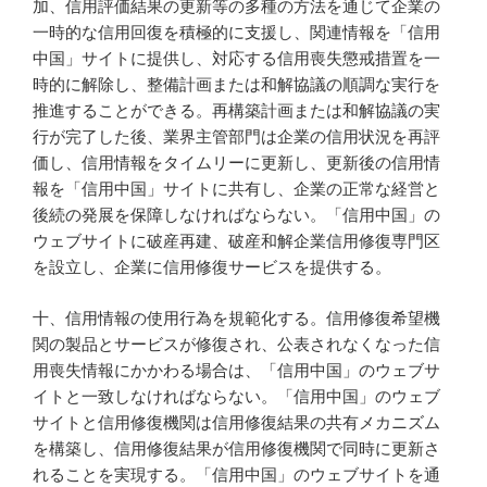
加、信用評価結果の更新等の多種の方法を通じて企業の
一時的な信用回復を積極的に支援し、関連情報を「信用
中国」サイトに提供し、対応する信用喪失懲戒措置を一
時的に解除し、整備計画または和解協議の順調な実行を
推進することができる。再構築計画または和解協議の実
行が完了した後、業界主管部門は企業の信用状況を再評
価し、信用情報をタイムリーに更新し、更新後の信用情
報を「信用中国」サイトに共有し、企業の正常な経営と
後続の発展を保障しなければならない。「信用中国」の
ウェブサイトに破産再建、破産和解企業信用修復専門区
を設立し、企業に信用修復サービスを提供する。
十、信用情報の使用行為を規範化する。信用修復希望機
関の製品とサービスが修復され、公表されなくなった信
用喪失情報にかかわる場合は、「信用中国」のウェブサ
イトと一致しなければならない。「信用中国」のウェブ
サイトと信用修復機関は信用修復結果の共有メカニズム
を構築し、信用修復結果が信用修復機関で同時に更新さ
れることを実現する。「信用中国」のウェブサイトを通