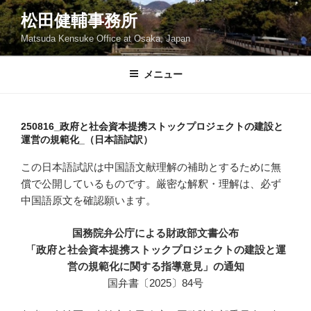
コ
松田健輔事務所
ン
Matsuda Kensuke Office at Osaka, Japan
テ
ン
ツ
メニュー
へ
ス
キ
250816_政府と社会資本提携ストックプロジェクトの建設と
運営の規範化_（日本語試訳）
ッ
プ
この日本語試訳は中国語文献理解の補助とするために無
償で公開しているものです。厳密な解釈・理解は、必ず
中国語原文を確認願います。
国務院弁公庁による財政部文書公布
「政府と社会資本提携ストックプロジェクトの建設と運
営の規範化に関する指導意見」の通知
国弁書〔2025〕84号