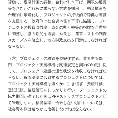
奨励し、返済計画の調整、金利の引き下げ、期限の延長
等を含むがこれらに限らない方式を採用し、融資構造を
合理的に最適化し、プロジェクトの持続的で穏健な運営
を支援する。政府側は社会資本側と平等に協議し、プロ
ジェクトの投資収益率、資金の割引率等の指標を合理的
に調整し、協力期間を適切に延長し、運営コストの制御
メカニズムを確立し、地方財政支出を円滑にしなければ
ならない。
（六）プロジェクトの移管を規範化する。業界主管部
門、プロジェクト実施機構は関連規定と契約の約定に従
って、プロジェクト建設の運営状況を検収しなければな
らない。移管基準に合致するプロジェクトについては、
プロジェクト実施機構は速やかに引き継ぎ、資産評価、
登記記帳、後続管理をしっかりと行い、プロジェクトの
協力期間が満了した後はPPPストックプロジェクトとし
て管理しない。移管基準に合致しない項目については、
社会資本側は速やかに改善しなければならない。