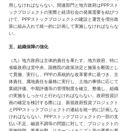
用しなければならない。関連部門と地方政府はPPPスト
ックプロジェクトの実際と経済社会の発展需要を結びつ
けて、PPPストックプロジェクトの建設と運営を増分政
策に組み入れて統一的に計画して実施しなければならな
い。
五、組織保障の強化
（九）地方政府は主体的責任を果たす。地方政府、特に
省級政府は党中央、国務院の政策決定と施策を断固とし
て貫徹、実行し、PPPの系統的な改革要求に基づき、主
体責任、属地責任を厳格に実行し、土地の事情に応じて
業績評価、中期評価等の管理制度を確立、整備し、組織
の実施をしっかりと行わなければならない。政府投資計
画の確定を検討する際には、新規政府投資プロジェクト
とPPPストックプロジェクトの連結を統一的に計画しな
ければならない。PPPストックプロジェクトの一部の支
払い不足、融資不調等の問題に対して、プロジェクトの
実施段階、業界分野、リターンメカニズム等の重要な要