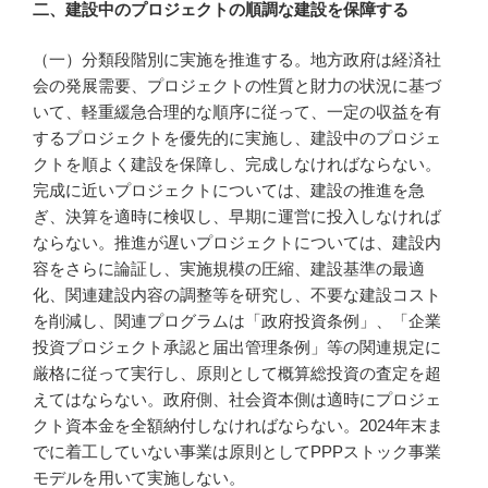
二、建設中のプロジェクトの順調な建設を保障する
（一）分類段階別に実施を推進する。地方政府は経済社
会の発展需要、プロジェクトの性質と財力の状況に基づ
いて、軽重緩急合理的な順序に従って、一定の収益を有
するプロジェクトを優先的に実施し、建設中のプロジェ
クトを順よく建設を保障し、完成しなければならない。
完成に近いプロジェクトについては、建設の推進を急
ぎ、決算を適時に検収し、早期に運営に投入しなければ
ならない。推進が遅いプロジェクトについては、建設内
容をさらに論証し、実施規模の圧縮、建設基準の最適
化、関連建設内容の調整等を研究し、不要な建設コスト
を削減し、関連プログラムは「政府投資条例」、「企業
投資プロジェクト承認と届出管理条例」等の関連規定に
厳格に従って実行し、原則として概算総投資の査定を超
えてはならない。政府側、社会資本側は適時にプロジェ
クト資本金を全額納付しなければならない。2024年末ま
でに着工していない事業は原則としてPPPストック事業
モデルを用いて実施しない。