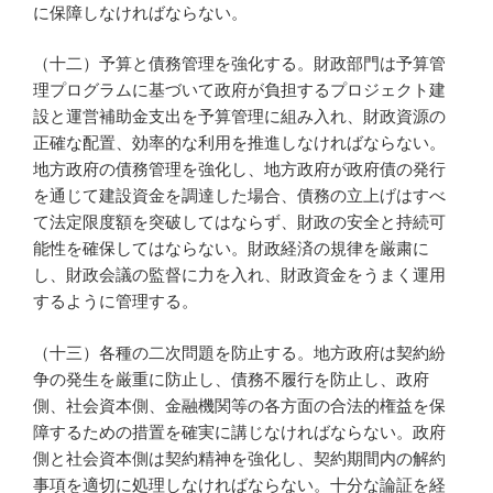
に保障しなければならない。
（十二）予算と債務管理を強化する。財政部門は予算管
理プログラムに基づいて政府が負担するプロジェクト建
設と運営補助金支出を予算管理に組み入れ、財政資源の
正確な配置、効率的な利用を推進しなければならない。
地方政府の債務管理を強化し、地方政府が政府債の発行
を通じて建設資金を調達した場合、債務の立上げはすべ
て法定限度額を突破してはならず、財政の安全と持続可
能性を確保してはならない。財政経済の規律を厳粛に
し、財政会議の監督に力を入れ、財政資金をうまく運用
するように管理する。
（十三）各種の二次問題を防止する。地方政府は契約紛
争の発生を厳重に防止し、債務不履行を防止し、政府
側、社会資本側、金融機関等の各方面の合法的権益を保
障するための措置を確実に講じなければならない。政府
側と社会資本側は契約精神を強化し、契約期間内の解約
事項を適切に処理しなければならない。十分な論証を経