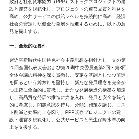
政府と社会資本協力（PPP）ストックプロジェクトの建
設と運営を規範化し、プロジェクトの運営品質と利益を
高め、公共サービスの供給レベルを持続的に高め、経済
社会の安定した健全な発展を推進するために、以下の意
見を提出する。
一、全般的な要件
習近平新時代中国特色社会主義思想を指針とし、党の第
20回全国代表大会および第20期中央委員会第2回・第3回
全体会議の精神を深く貫徹し、安定を基調としつつ前進
を図るという総方針を堅持し、新たな発展理念を完全か
つ正確に全面的に貫徹し、新たな発展構造の構築を加速
し、高品質な発展の推進に力を入れ、発展と安全を統合
的に考慮し、問題意識を持ち、分類別施策を講じ、コス
ト削減と効率向上を図り、PPP既存プロジェクトの建
設・運営を規範化し、公共サービスと民生保障水準の向
上を支援する。