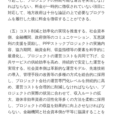
り起こし、プロジェクトの持続可能な運営を実現しなけ
ればならない。料金が一時的に徴収されていない項目に
対応して、地方政府は十分な論証の上で必要なプログラ
ムを履行した後に料金を徴収することができる。
（五）コスト削減と効率化の実現を推進する。社会資本
側、金融機関、政府側等のコミュニケーション、互恵譲
利の支援を奨励し、PPPストックプロジェクトの実施内
容、協力期間、融資金利、収益指標等の要素を科学的に
最適化し、プロジェクトの運営コストを共同で下げ、公
共サービスの供給効率を高め、持続的で安定した運営を
実現する。社会資本側は革新的な運営モデル、先進技術
の導入、管理手段の改善等の多種の方式を総合的に採用
し、プロジェクト会社の運営専門化レベルを持続的に高
め、運営コストを合理的に削減しなければならない。プ
ロジェクトの実際の状況に合わせて、収入ルートの拡
大、遊休非効率資産の活性化等多くの方法を柔軟に採用
し、プロジェクトの収益を効果的に向上させなければな
らない。金融機関と社会資本側が平等に協議することを