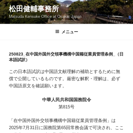
コ
松田健輔事務所
ン
Matsuda Kensuke Office at Osaka, Japan
テ
ン
ツ
メニュー
へ
ス
キ
250823_在中国外国外交領事機構中国籍従業員管理条例_（日
本語試訳）
ッ
プ
この日本語試訳は中国語文献理解の補助とするために無
償で公開しているものです。厳密な解釈・理解は、必ず
中国語原文を確認願います。
中華人民共和国国務院令
第815号
「在中国外国外交領事機構中国籍従業員管理条例」は
2025年7月31日に国務院第65回常務会議で可決され、ここ