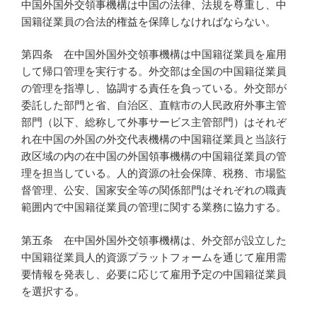
中国外国外交領事機構は中国の法律、法規を尊重し、中
国籍従業員の合法的権益を保障しなければならない。
第四条 在中国外国外交領事機構は中国籍従業員を雇用
して帰口管理を実行する。外交部は全国の中国籍従業員
の管理を指導し、協調する責任を負っている。外交部が
委託した部門と省、自治区、直轄市の人民政府外事主管
部門（以下、総称して外事サービス主管部門）はそれぞ
れ在中国の外国の外交代表機構の中国籍従業員と当該行
政区域の内の在中国の外国領事機構の中国籍従業員の管
理を担当している。人的資源の社会保障、税務、市場監
督管理、公安、国家安全等の関係部門はそれぞれの職責
範囲内で中国籍従業員の管理に関する業務に協力する。
第五条 在中国外国外交領事機構は、外交部が設立した
中国籍従業員人的資源プラットフォームを通じて雇用需
要情報を発表し、必要に応じて雇用予定の中国籍従業員
を選択する。