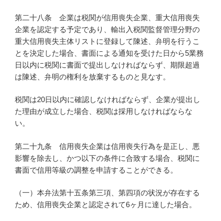
第二十八条 企業は税関が信用喪失企業、重大信用喪失
企業を認定する予定であり、輸出入税関監督管理分野の
重大信用喪失主体リストに登録して陳述、弁明を行うこ
とを決定した場合、書面による通知を受けた日から5業務
日以内に税関に書面で提出しなければならず、期限超過
は陳述、弁明の権利を放棄するものと見なす。
税関は20日以内に確認しなければならず、企業が提出し
た理由が成立した場合、税関は採用しなければならな
い。
第二十九条 信用喪失企業は信用喪失行為を是正し、悪
影響を除去し、かつ以下の条件に合致する場合、税関に
書面で信用等級の調整を申請することができる。
（一）本弁法第十五条第三項、第四項の状況が存在する
ため、信用喪失企業と認定されて6ヶ月に達した場合。