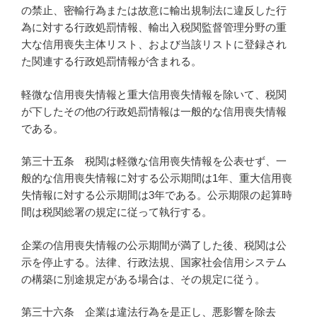
の禁止、密輸行為または故意に輸出規制法に違反した行
為に対する行政処罰情報、輸出入税関監督管理分野の重
大な信用喪失主体リスト、および当該リストに登録され
た関連する行政処罰情報が含まれる。
軽微な信用喪失情報と重大信用喪失情報を除いて、税関
が下したその他の行政処罰情報は一般的な信用喪失情報
である。
第三十五条 税関は軽微な信用喪失情報を公表せず、一
般的な信用喪失情報に対する公示期間は1年、重大信用喪
失情報に対する公示期間は3年である。公示期限の起算時
間は税関総署の規定に従って執行する。
企業の信用喪失情報の公示期間が満了した後、税関は公
示を停止する。法律、行政法規、国家社会信用システム
の構築に別途規定がある場合は、その規定に従う。
第三十六条 企業は違法行為を是正し、悪影響を除去