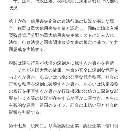
（十）法律、行政法規、税関規則に規定されたその他の
状況。
第十六条 信用喪失企業の違法行為の状況が深刻な場
合、税関は重大信用喪失企業と認定し、同時に輸出入税
関監督管理分野の重大信用喪失主体リストに組み入れ、
法律、行政法規と国家関連政策文書の規定に基づいて共
同懲戒を実施する。
税関は違法行為が状況の深刻さに属するか否かを判断
し、それが人民大衆の健康、生命の安全に深刻な危害を
与えるか否か、あるいは市場の公平な競争秩序、社会の
正常な秩序を深刻に破壊するか否か、あるいは法定義務
の履行を拒否するか否かが行政機関の公信力に深刻な影
響を与える等の状況が存在するか否かに基づき、さらに
主観的な悪意、処罰のタイプ、罰金の未払い額と社会的
影響を判断する。
第十七条 税関により高級認証企業、認証企業、信用喪