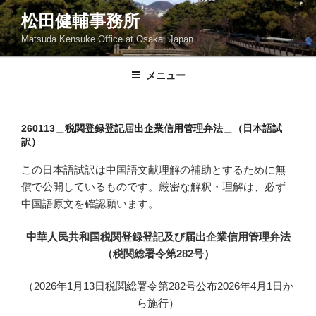
コ
松田健輔事務所
ン
Matsuda Kensuke Office at Osaka, Japan
テ
ン
ツ
メニュー
へ
ス
キ
260113＿税関登録登記届出企業信用管理弁法＿（日本語試
訳）
ッ
プ
この日本語試訳は中国語文献理解の補助とするために無
償で公開しているものです。厳密な解釈・理解は、必ず
中国語原文を確認願います。
中華人民共和国税関登録登記及び届出企業信用管理弁法
（税関総署令第282号）
（2026年1月13日税関総署令第282号公布2026年4月1日か
ら施行）