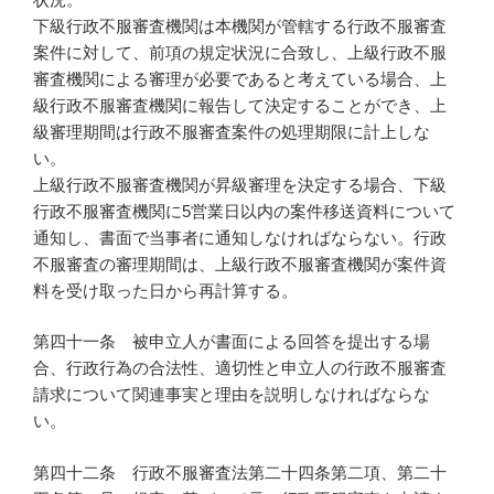
下級行政不服審査機関は本機関が管轄する行政不服審査
案件に対して、前項の規定状況に合致し、上級行政不服
審査機関による審理が必要であると考えている場合、上
級行政不服審査機関に報告して決定することができ、上
級審理期間は行政不服審査案件の処理期限に計上しな
い。
上級行政不服審査機関が昇級審理を決定する場合、下級
行政不服審査機関に5営業日以内の案件移送資料について
通知し、書面で当事者に通知しなければならない。行政
不服審査の審理期間は、上級行政不服審査機関が案件資
料を受け取った日から再計算する。
第四十一条 被申立人が書面による回答を提出する場
合、行政行為の合法性、適切性と申立人の行政不服審査
請求について関連事実と理由を説明しなければならな
い。
第四十二条 行政不服審査法第二十四条第二項、第二十