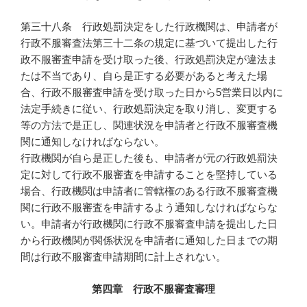
第三十八条 行政処罰決定をした行政機関は、申請者が
行政不服審査法第三十二条の規定に基づいて提出した行
政不服審査申請を受け取った後、行政処罰決定が違法ま
たは不当であり、自ら是正する必要があると考えた場
合、行政不服審査申請を受け取った日から5営業日以内に
法定手続きに従い、行政処罰決定を取り消し、変更する
等の方法で是正し、関連状況を申請者と行政不服審査機
関に通知しなければならない。
行政機関が自ら是正した後も、申請者が元の行政処罰決
定に対して行政不服審査を申請することを堅持している
場合、行政機関は申請者に管轄権のある行政不服審査機
関に行政不服審査を申請するよう通知しなければならな
い。申請者が行政機関に行政不服審査申請を提出した日
から行政機関が関係状況を申請者に通知した日までの期
間は行政不服審査申請期間に計上されない。
第四章 行政不服審査審理