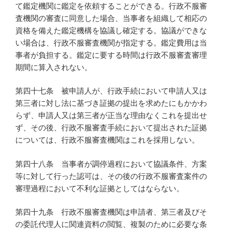
て鑑定機関に鑑定を依頼することができる。行政不服審
査機関の審査に同意した場合、当事者を組織して相応の
資格を備えた鑑定機構を協議し確定する。協議ができな
い場合は、行政不服審査機関が指定する。鑑定費用は当
事者が負担する。鑑定に要する時間は行政不服審査審理
期間に算入されない。
第四十七条 被申請人が、行政手続において申請人又は
第三者に対し法に基づき証拠の提出を求めたにもかかわ
らず、申請人又は第三者が正当な理由なくこれを提出せ
ず、その後、行政不服審査手続において提出された証拠
については、行政不服審査機関はこれを採用しない。
第四十八条 当事者が調停過程において協議条件、方案
等に対して行った認可は、その後の行政不服審査案件の
審理過程において不利な証拠としてはならない。
第四十九条 行政不服審査機関は申請者、第三者及びそ
の委託代理人に関連資料の閲覧、複製のために必要な条