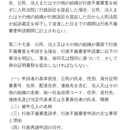
合、公民、法人またはその他の組織が行政不服審査を経
ずに人民法院に行政訴訟を提起した場合、公民、法人ま
たはその他の組織が行政訴訟を提起した日から人民法院
が起訴裁定を却下して送達した日までの期間は行政不服
審査申請期間に計上されない。
第二十七条 公民、法人又はその他の組織が書面で行政
不服審査を申請する場合、行政不服審査申請書に以下の
事項を明記し、署名、捺印又は指印に基づいて、そして
身分証明書類を提出しなければならない。
（一）申請者の基本状況、公民の氏名、性別、身分証明
書番号、住所、配達住所、連絡先を含む、法人又はその
他の組織の名称、統一社会信用コード、住所、送付先、
連絡先及び法定代表者又は主要責任者の氏名、職務
（二）被申立人の名称
（三）行政不服審査請求、行政不服審査申請の主な事実
と理由
（四）行政再議申請の日付。