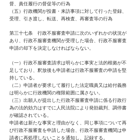
督、責任履行の督促等の行為
（五）行政機関が投書・来訪事項に対して行った登録、
受理、引き渡し、転送、再検査、再審査等の行為
第三十七条 行政不服審査申請に次のいずれかの状況が
あり、行政不服審査機関が受理した場合、行政不服審査
申請の却下を決定しなければならない。
（一）行政不服審査請求は明らかに事実と法的根拠が不
足しており、釈放後も申請者は行政不服審査の申請を堅
持している。
（二）申請者が要求して履行した法定職責又は給付義務
は明らかに行政機関の権限範囲に属さない。
（三）出願人が提出した行政不服審査申請に係る行政行
為の法的効力はすでに人民法院により発効裁判、調停書
が確認されている。
申請者は新たな事実と理由がなく、同じ事項について再
び行政不服審査を申請した場合、行政不服審査機関は申
請者に再処理しないことを通知し、記録する。