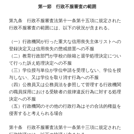
第一節 行政不服審査の範囲
第九条 行政不服審査法第十一条第十五項に規定された
行政不服審査の範囲には、以下の状況が含まれる。
（一）行政機関が行った重大な信用喪失主体リストへの
登録決定又は信用喪失の懲戒措置への不服
（二）教育行政部門が学校の除籍と退学処理決定につい
て行った訴え処理決定への不服
（三）学位授与単位が学位申請を受理しない、学位を授
与しない、又は学位を取り消す行為への不服
（四）公務員又は公務員法を参照して管理する行政機関
の職員採用における受験者の規律違反行為に対する処理
決定への不服
（五）行政機関のその他の行政行為はその合法的権益を
侵害すると考えられる場合
第十条 行政不服審査法第十一条第十三項に規定された