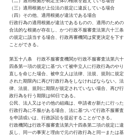
（二）適用根拠が制定主体の権限を超えている場合
（三）適用根拠が上位法の規定に違反している場合
（四）その他、適用根拠が違法である場合
行政行為の適用根拠が違法であるものの、適用のための
合法的な根拠が存在し、かつ行政不服審査法第六十三条
の規定に該当する場合、行政再審機関は変更決定を下す
ことができる。
第五十八条 行政不服審査機関が行政不服審査法第六十
四条第一項の規定に基づいて被申立人に行政行為のやり
直しを命じた場合、被申立人は法律、法規、規則に規定
された期限内に再び行政行為をしなければならない。法
律、法規、規則に期限が規定されていない場合、再び行
政行為を行う期限は60日である。
公民、法人又はその他の組織は、申請者が新たに行った
行政行為に不服がある場合、法に基づいて行政不服審査
を申請或いは、行政訴訟を提起することができる。
行政機関は行政不服審査法第六十四条第二項の規定に違
反し、同一の事実と理由で元の行政行為と同一または基