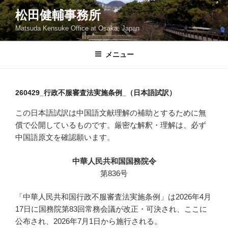
コ
松田健輔事務所
ン
Matsuda Kensuke Office at Osaka, Japan
テ
ン
ツ
メニュー
へ
ス
キ
260429_行政不服審査法実施条例_（日本語試訳）
ッ
この日本語試訳は中国語文献理解の補助とするために無
プ
償で公開しているものです。厳密な解釈・理解は、必ず
中国語原文を確認願います。
中華人民共和国国務院令
第836号
「中華人民共和国行政不服審査法実施条例」は2026年4月
17日に国務院第83回常務会議が改正・可決され、ここに
公布され、2026年7月1日から施行される。