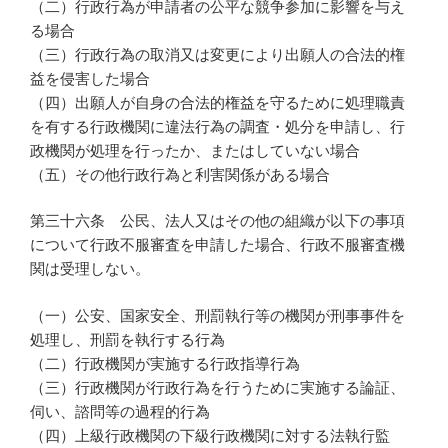
（二）行政行為が申請者の公平な競争参加に影響を与え
る場合
（三）行政行為の取消又は変更により出願人の合法的権
益を侵害した場合
（四）出願人が自身の合法的権益を守るために処理職責
を有する行政機関に違法行為の調査・処分を申請し、行
政機関が処理を行ったか、またはしていない場合
（五）その他行政行為と利害関係がある場合
第三十六条 公民、法人又はその他の組織が以下の事項
について行政不服審査を申請した場合、行政不服審査機
関は受理しない。
（一）公安、国家安全、刑罰執行等の機関が刑事事件を
処理し、刑罰を執行する行為
（二）行政機関が実施する行政指導行為
（三）行政機関が行政行為を行うために実施する論証、
伺い、諮問等の過程的行為
（四）上級行政機関の下級行政機関に対する法執行監