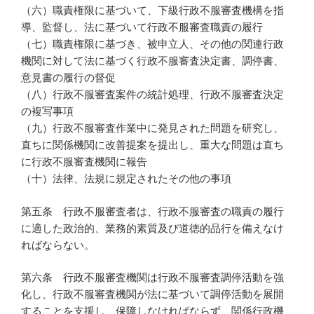
（六）職責権限に基づいて、下級行政不服審査機構を指
導、監督し、法に基づいて行政不服審査職責の履行
（七）職責権限に基づき、被申立人、その他の関連行政
機関に対して法に基づく行政不服審査決定書、調停書、
意見書の履行の督促
（八）行政不服審査案件の統計処理、行政不服審査決定
の複写事項
（九）行政不服審査作業中に発見された問題を研究し、
直ちに関係機関に改善提案を提出し、重大な問題は直ち
に行政不服審査機関に報告
（十）法律、法規に規定されたその他の事項
第五条 行政不服審査者は、行政不服審査の職責の履行
に適した政治的、業務的素質及び道徳的品行を備えなけ
ればならない。
第六条 行政不服審査機関は行政不服審査調停活動を強
化し、行政不服審査機関が法に基づいて調停活動を展開
することを支援し、保障しなければならず、関係行政機