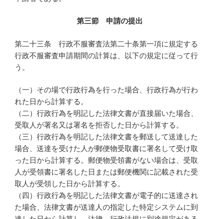
第三節 申請の提出
第二十三条 行政不服審査法第二十条第一項に規定する
行政不服審査申請期間の計算は、以下の規定に従って行
う。
（一）その場で行政行為を行った場合、行政行為が行わ
れた日から計算する。
（二）行政行為を明記した法律文書が直接届いた場合、
受取人が署名又は署名を拒否した日から計算する。
（三）行政行為を明記した法律文書を郵送して送達した
場合、送達を受けた人が郵便物受取書に署名して受け取
った日から計算する。郵便物受領書がない場合は、受取
人が受領書に署名した日または郵便機関に記載された受
取人が受領した日から計算する。
（四）行政行為を明記した法律文書が電子的に送達され
た場合、法律文書が送達人の指定した特定システムに到
達した日から計算し、法律、行政法規に別途規定がある