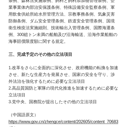
条例、森林法実施条例、飼料と飼料添加物管理条例、企
業事業体内部治安保護条例、特殊設備安全監察条例、軍
用飲食供給所給水所管理方法、宗教事務条例、気象災害
防御条例、ダム安全管理条例、鉄道安全管理条例、国境
衛生検疫法実施細則、技術輸出入管理条例、国際海運条
例、300総トン未満の船舶及び沿海輸送、沿海作業船舶の
海事賠償限度額に関する規定。
三、完成予定のその他の立法項目
1.改革をさらに全面的に深化させ、政府機能の転換を加速
させ、新たな生産力を発展させ、国家の安全を守り、渉
外法治を強化するために必要な立法項目
2.高品質国防と軍隊の現代化推進を加速するために必要な
立法項目
3.党中央、国務院が提出したその他の立法項目
（中国語原文）
https://www.gov.cn/zhengce/content/202605/content_70683