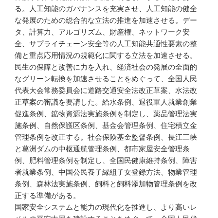
る。人工知能のガバナンスを充実させ、人工知能の健全
な発展のための総合的な立法の推進を加速させる。デー
タ、計算力、アルゴリズム、財産権、ネットワーク安
全、サプライチェーン安全等の人工知能共通性要素の整
備と重点応用情況の規範化に関する立法を加速させる。
民生の保障と改善に力を入れ、経済社会の発展の全面的
なグリーン転換を加速させることをめぐって、全国人民
代表大会常務委員会に道路交通安全法改正草案、水法改
正草案の審議を要請した。給水条例、退役軍人就業創業
促進条例、鉱物資源法実施条例を制定し、薬品管理法実
施条例、自然保護区条例、基金会管理条例、住宅積立金
管理条例を改正する。社会保険基金監督条例、長江三峡
と葛洲ダムの中枢通航管理条例、都市家屋安全管理条
例、肥料管理条例を制定し、全国民健康維持条例、障害
者就業条例、中国公民養子縁組子女登録方法、物業管理
条例、森林法実施条例、飼料と飼料添加物管理条例を改
正する準備がある。
国家安全システムと能力の現代化を推進し、より高いレ