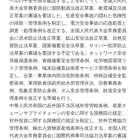
ベルの平安中国を建設することをめぐって、全国人民代
表大会常務委員会に国防動員法改正草案、耐震減災法改
正草案の審議を要請した。生産安全事故の隠れた危険性
の排除・管理条例を制定し、電力安全事故の応急処置と
調査・処理条例を改正する。全国人民代表大会常務委員
会に洪水防止法改正草案、鉱山安全法改正草案、自然災
害防止法草案、国家備蓄安全法草案、サイバー犯罪防止
法草案の審議を要請する予定である。ネットワーク安全
等級保護条例、食糧備蓄安全管理条例、化学物質環境リ
スク管理条例、端末設備直結衛星サービス管理条例を制
定し、企業・事業体内部治安防衛条例、特殊設備安全監
察条例、軍用飲食供給所給水所管理弁法、宗教事務条
例、気象災害防止条例、ダム安全管理条例、鉄道安全管
理条例を改正する準備を行う。
中華人民共和国の反外国不当区域外管管轄条例、産業チ
ェーンサプライチェーンの安全に関する国務院の規定、
対外投資に関する国務院の規定を制定し、対外労務協力
管理条例、輸出入貨物原産地条例を改正する。全国人民
代表大会常務委員会に国際民商事司法協力法草案の審議