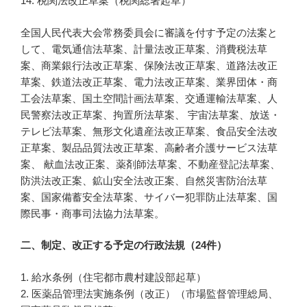
14. 税関法改正草案（税関総署起草）
全国人民代表大会常務委員会に審議を付す予定の法案と
して、電気通信法草案、計量法改正草案、消費税法草
案、商業銀行法改正草案、保険法改正草案、道路法改正
草案、鉄道法改正草案、電力法改正草案、業界団体・商
工会法草案、国土空間計画法草案、交通運輸法草案、人
民警察法改正草案、拘置所法草案、 宇宙法草案、放送・
テレビ法草案、無形文化遺産法改正草案、食品安全法改
正草案、製品品質法改正草案、高齢者介護サービス法草
案、 献血法改正案、薬剤師法草案、不動産登記法草案、
防洪法改正案、鉱山安全法改正案、自然災害防治法草
案、国家備蓄安全法草案、サイバー犯罪防止法草案、国
際民事・商事司法協力法草案。
二、制定、改正する予定の行政法規（24件）
1. 給水条例（住宅都市農村建設部起草）
2. 医薬品管理法実施条例（改正）（市場監督管理総局、