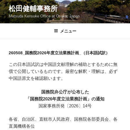
コ
松田健輔事務所
ン
Matsuda Kensuke Office at Osaka, Japan
テ
ン
ツ
メニュー
へ
ス
キ
260508_国務院2026年度立法業務計画_（日本語試訳）
ッ
この日本語試訳は中国語文献理解の補助とするために無
プ
償で公開しているものです。厳密な解釈・理解は、必ず
中国語原文を確認願います。
国務院弁公庁が公布した
「国務院2026年度立法業務計画」の通知
国家事務所発〔2026〕14号
各省、自治区、直轄市人民政府、国務院各部委員会、各
直属機構各位