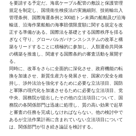
を要請する予定だ。海底ケーブル配管の敷設と保護管理
規定を制定し、国境衛生検疫法の実施細則、技術輸出入
管理条例、国際海運条例と300総トン未満の船舶及び沿海
輸送、沿海作業船舶の海事賠償限度額に関する規定を改
正する準備がある。国際法を基礎とする国際秩序を揺る
ぎなく守り、グローバルガバナンスシステムの改革と構
築をリードすることに積極的に参加し、人類運命共同体
の構築を推進し、関連する国際条約の審査活動を展開す
る。
同時に、改革をさらに全面的に深化させ、政府機能の転
換を加速させ、新質生産力を発展させ、国家の安全を維
持し、渉外法治を強化するために必要な立法項目、国防
と軍隊の現代化を加速させるために必要な立法項目、党
中央、国務院が提出したその他の立法項目について、国
務院の各関係部門は迅速に処理し、質の高い効果で起草
と審査の任務を完成しなければならない。他の検討中で
あるが立法作業計画に含まれていない立法項目について
は、関係部門が引き続き論証を検討する。