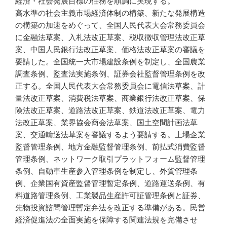
経済・社会発展目標の任務を順調に実現する。
高水準の社会主義市場経済体制の構築、新たな発展構造
の構築の加速をめぐって、全国人民代表大会常務委員会
に金融法草案、入札法改正草案、税収徴収管理法改正草
案、中国人民銀行法改正草案、価格法改正草案の審議を
要請した。全国統一大市場建設条例を制定し、全国農業
調査条例、監査法実施条例、証券会社監督管理条例を改
正する。全国人民代表大会常務委員会に電信法草案、計
量法改正草案、消費税法草案、商業銀行法改正草案、保
険法改正草案、道路法改正草案、鉄道法改正草案、電力
法改正草案、業界協会商会法草案、国土空間計画法草
案、交通輸送法草案を審議するよう要請する。上場企業
監督管理条例、地方金融監督管理条例、前払式消費監督
管理条例、ネットワーク取引プラットフォーム監督管理
条例、自動車生産参入管理条例を制定し、外貨管理条
例、企業国有資産監督管理暫定条例、道路運送条例、有
料道路管理条例、工業製品生産許可証管理条例と証券、
先物投資諮問管理暫定弁法を改正する準備がある。民営
経済促進法の全面実施を保障する関連法規を完備させ