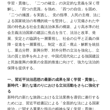
学習・貫徹し、「二つの確立」の決定的な意義を深く理
解し、「四つの意識」を強め、「四つの自信」を固め、
「二つの擁護」を実践し、 党の指導、人民の主権、法に
よる国家統治の有機的統一を堅持し、より完備された中
国の特色ある社会主義法治体系の構築、より高水準の社
会主義法治国家の建設に焦点を当て、法治と改革、発
展、安定との協調を一層重視し、社会の公平と正義の保
障・促進を一層重視し、制定・改正・廃止・解釈を統括
し、重点分野、新興分野、対外分野の立法を強化し、立
法の質と効率を向上させ、中国式現代化による強国建設
と民族復興の偉業の全面的推進に向けて、強力な法治的
保障を提供する。
一、習近平法治思想の最新の成果を深く学習・貫徹し、
新時代・新たな道のりにおける立法活動をさらに強化す
る
新時代の新たな旅路における立法業務を適切に遂行する
ためには、習近平総書記による「全面的な法による国家
統治」に関する重要な指示の精神を深く学習・貫徹し、