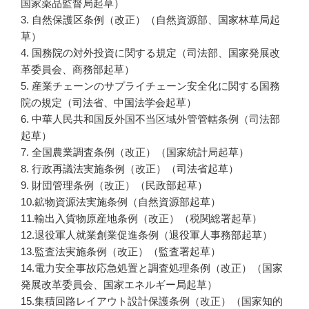
国家薬品監督局起草）
3. 自然保護区条例（改正）（自然資源部、国家林草局起
草）
4. 国務院の対外投資に関する規定（司法部、国家発展改
革委員会、商務部起草）
5. 産業チェーンのサプライチェーン安全化に関する国務
院の規定（司法省、中国法学会起草）
6. 中華人民共和国反外国不当区域外管管轄条例（司法部
起草）
7. 全国農業調査条例（改正）（国家統計局起草）
8. 行政再議法実施条例（改正）（司法省起草）
9. 財団管理条例（改正）（民政部起草）
10.鉱物資源法実施条例（自然資源部起草）
11.輸出入貨物原産地条例（改正）（税関総署起草）
12.退役軍人就業創業促進条例（退役軍人事務部起草）
13.監査法実施条例（改正）（監査署起草）
14.電力安全事故応急処置と調査処理条例（改正）（国家
発展改革委員会、国家エネルギー局起草）
15.集積回路レイアウト設計保護条例（改正）（国家知的