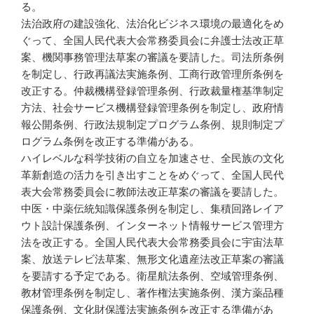
る。
法治政府の建設強化、法治化ビジネス環境の最適化をめ
ぐって、全国人民代表大会常務委員会に弁護士法改正草
案、機関事務管理法草案の審議を要請した。司法所条例
を制定し、行政再議法実施条例、工商行政管理所条例を
改正する。仲裁機構登録管理条例、行政裁量権基準制定
方法、社会サービス機構登録管理条例を制定し、政府情
報公開条例、行政法規制定プログラム条例、規則制定プ
ログラム条例を改正する準備がある。
ハイレベルな科学技術の自立を加速させ、全民族の文化
革新創造の活力を引き出すことをめぐって、全国人民代
表大会常務委員会に教師法改正草案の審議を要請した。
中医・中薬伝統知識保護条例を制定し、集積回路レイア
ウト設計保護条例、インターネット情報サービス管理方
法を改正する。全国人民代表大会常務委員会に宇宙法草
案、放送テレビ法草案、無形文化遺産法改正草案の審議
を要請する予定である。衛星航法条例、空域管理条例、
教材管理条例を制定し、著作権法実施条例、漢方薬品種
保護条例、文化財保護法実施条例を改正する準備があ