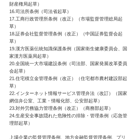
財産権局起草）
16.司法所条例（司法省起草）
17.工商行政管理所条例（改正）（市場監督管理総局起
草）
18.証券会社監督管理条例（改正）（中国証券監督会起
草）
19.漢方医薬伝統知識保護条例（国家衛生健康委員会、国
家漢方医薬局起草）
20.全国統一大市場建設条例（司法部、国家発展改革委員
会起草）
21.住宅積立金管理条例（改正）（住宅都市農村建設部起
草）
22.インターネット情報サービス管理弁法（改訂）（国家
網信弁公室、工業・情報化部、公安部起草）
23.対外労務協力管理条例（改正）（商務部起草）
24.生産安全事故隠れた危険性の排除・管理条例（応急管
理部起草）
上場企業の監督管理条例、地方金融監督管理条例、プリ