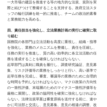
一大市場の建設を推進する等の地方的な法規、規則を実
際と結びつけて整備することを支持する。政府立法スタ
ッフの輪行訓練を統一的に推進し、チームの政治的素養
と業務能力を高める。
四、責任担当を強化し、立法業務計画の実行に確実に取
り組む
国務院の各部門は立法活動を高度に重視し、組織・指導
を強化し、業務のメカニズムを整備し、責任を圧縮し、
任務の実行を推進し、質の高い効率的に各立法活動の任
務を達成することを確保しなければならない。
起草部門は真剣に職責を履行し、調査研究論証、意見募
集、リスク評価等の業務をしっかりと行い、高い基準で
起草任務を完成し、審査、審議等の業務のために合理的
な時間を予約しなければならない。マクロ政策の方向性
の一致性評価、末端層のためのマイナス一致性評価等を
厳格に展開し、政策の協同性を確実に強化しなければな
らない。法律法規草案は審査原稿を送付する前に、速や
かに司法部と交流し、意見募集、意見の相違の調整、改