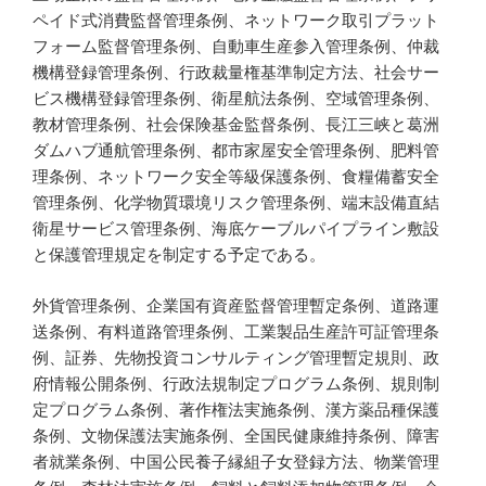
ペイド式消費監督管理条例、ネットワーク取引プラット
フォーム監督管理条例、自動車生産参入管理条例、仲裁
機構登録管理条例、行政裁量権基準制定方法、社会サー
ビス機構登録管理条例、衛星航法条例、空域管理条例、
教材管理条例、社会保険基金監督条例、長江三峡と葛洲
ダムハブ通航管理条例、都市家屋安全管理条例、肥料管
理条例、ネットワーク安全等級保護条例、食糧備蓄安全
管理条例、化学物質環境リスク管理条例、端末設備直結
衛星サービス管理条例、海底ケーブルパイプライン敷設
と保護管理規定を制定する予定である。
外貨管理条例、企業国有資産監督管理暫定条例、道路運
送条例、有料道路管理条例、工業製品生産許可証管理条
例、証券、先物投資コンサルティング管理暫定規則、政
府情報公開条例、行政法規制定プログラム条例、規則制
定プログラム条例、著作権法実施条例、漢方薬品種保護
条例、文物保護法実施条例、全国民健康維持条例、障害
者就業条例、中国公民養子縁組子女登録方法、物業管理