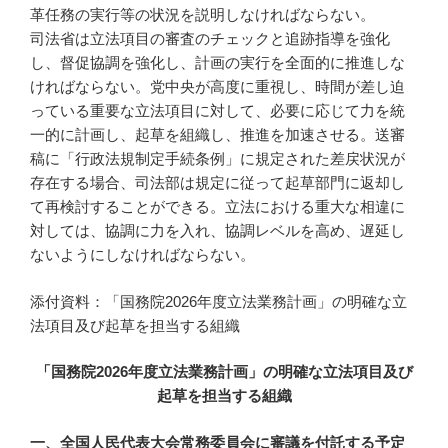
革任務の実行等の状況を説明しなければならない。
司法省は立法項目の審査のチェックと追跡指導を強化
し、督促協調を強化し、計画の実行を全面的に推進しな
ければならない。党中央が高度に重視し、時間が差し迫
っている重要な立法項目に対して、必要に応じて力を統
一的に計画し、起草を組織し、推進を加速させる。送審
稿に「行政法規制定手続条例」に規定された差戻状況が
存在する場合、司法部は規定に従って起草部門に返却し
て再検討することができる。立法における重大な相違に
対しては、協調に力を入れ、協調レベルを高め、遅延し
ないようにしなければならない。
添付資料：「国務院2026年度立法業務計画」の明確な立
法項目及び起草を担当する組織
「国務院2026年度立法業務計画」の明確な立法項目及び
起草を担当する組織
一、全国人民代表大会常務委員会に審議を付託する予定