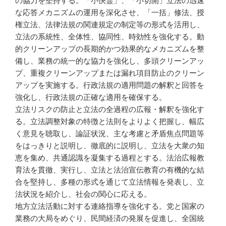
の協力を堅持する。「小快霊」、「小切開」立法の迅速
な応答メカニズムの運用を深化させ、「一括」修法、授
権立法、法律法規の関連規定の制定等の形式を活用し、
立法の系統性、全体性、協同性、時効性を強化する。動
的クリーンアップの長期的かつ効果的なメカニズムを整
備し、業務の統一的な協力を強化し、多頭クリーンアッ
プ、重複クリーンアップまたは漏れ項目防止のクリーン
アップを実施する。行政法規の適用問題の解釈と回答を
強化し、行政法規の正確な適用を確保する。
立法リスクの防止と立法の全過程の広報・解釈を強化す
る。立法調整対象の特徴と法則をよりよく把握し、幅広
く意見を聴取し、論証状況、主な考慮と矛盾焦点問題等
をはっきりと説明し、徹底的に説明し、立法を大衆の知
恵を集め、共通認識を凝集する過程とする。法治広報教
育法を貫徹、実行し、立法と法治宣伝教育の有機的な結
合を堅持し、多種の形式を通じて立法情報を発表し、立
法状況を紹介し、社会の関心に応える。
地方立法活動に対する連絡指導を強化する。党と国家の
業務の大局をめぐり、民間経済の発展を促進し、全国統