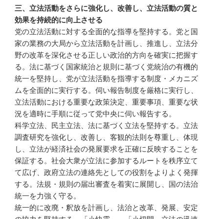
三、立法活動をさらに強化し、改善し、立法活動の質と
効果を持続的に向上させる
党の立法活動に対する全面的な指導を堅持する。党と国
家の業務の大局から立法活動を計画し、推進し、立法分
野の改革を深化させる正しい政治的方向を確実に把握す
る。法に基づく国家統治と規則に基づく党統治の有機的
統一を堅持し、党が立法活動を指導する制度・メカニズ
ムを全面的に実行する。伺い報告制度を厳格に実行し、
立法活動における重要な政策決定、重要事項、重要な状
況を適時に手順に従って党中央に伺い報告する。
科学立法、民主立法、法に基づく立法を堅持する。立法
調査研究を強化し、改善し、客観的法則を尊重し、体現
し、立法が経済社会の発展要求を正確に反映することを
保証する。社会大衆が立法に参加するルートを秩序立て
て広げ、政府立法の連絡先としての役割をよりよく発揮
する。法規・規則の届出審査を着実に展開し、国の法治
統一を力強く守る。
統一的に改廃・釈放を計画し、法治と改革、発展、安定