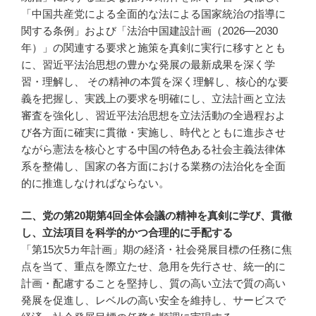
「中国共産党による全面的な法による国家統治の指導に
関する条例」および「法治中国建設計画（2026—2030
年）」の関連する要求と施策を真剣に実行に移すととも
に、習近平法治思想の豊かな発展の最新成果を深く学
習・理解し、 その精神の本質を深く理解し、核心的な要
義を把握し、実践上の要求を明確にし、立法計画と立法
審査を強化し、習近平法治思想を立法活動の全過程およ
び各方面に確実に貫徹・実施し、時代とともに進歩させ
ながら憲法を核心とする中国の特色ある社会主義法律体
系を整備し、国家の各方面における業務の法治化を全面
的に推進しなければならない。
二、党の第20期第4回全体会議の精神を真剣に学び、貫徹
し、立法項目を科学的かつ合理的に手配する
「第15次5カ年計画」期の経済・社会発展目標の任務に焦
点を当て、重点を際立たせ、急用を先行させ、統一的に
計画・配慮することを堅持し、質の高い立法で質の高い
発展を促進し、レベルの高い安全を維持し、サービスで