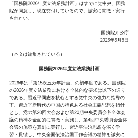
「国務院2026年度立法業務計画」はすでに党中央、国務
院が同意し、現在交付しているので、誠実に貫徹・実行
されたい。
国務院弁公庁
2026年5月8日
（本文は編集されている）
国務院2026年度立法業務計画
2026年は「第15次五カ年計画」の初年度である。国務院
の2026年度立法業務における全体的な要求は以下の通り
である。習近平同志を核心とする党中央の強力な指導の
下、習近平新時代の中国の特色ある社会主義思想を指針
とし、党の第20回大会および第20期中央委員会各全体会
議の精神を全面的に貫徹・実施し、第4回中央委員会全体
会議の施策を真剣に実行し、習近平法治思想を深く学
習・貫徹し、中央全面依法治国工作会議の精神を誠実に