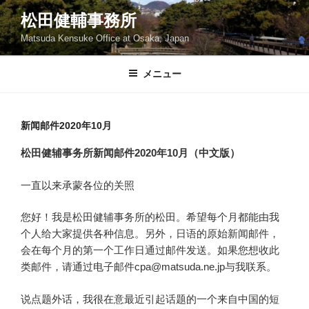
コ
松田健輔事務所
ン
Matsuda Kensuke Office at Osaka, Japan
テ
ン
ツ
メニュー
へ
ス
キ
新闻邮件2020年10月
ッ
松田健辅事务所新闻邮件2020年10月（中文版）
プ
一直以来承蒙各位的关照
您好！我是松田健辅事务所的松田。希望每个月都能由我
个人给大家提供各种信息。另外，日语的原始新闻邮件，
会在每个月的第一个工作日通过邮件发送。如果您想收此
类邮件，请通过电子邮件cpa@matsuda.ne.jp与我联系。
说点题外话，我很在意最近引起话题的一个来自中国的短