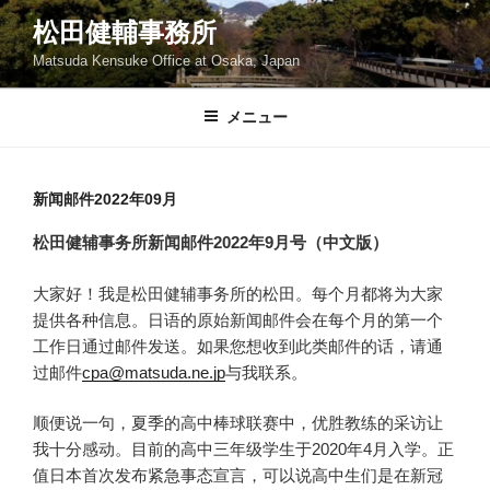
コ
松田健輔事務所
ン
Matsuda Kensuke Office at Osaka, Japan
テ
ン
ツ
メニュー
へ
ス
キ
新闻邮件2022年09月
ッ
松田健辅事务所新闻邮件2022年9月号（中文版）
プ
大家好！我是松田健辅事务所的松田。每个月都将为大家
提供各种信息。日语的原始新闻邮件会在每个月的第一个
工作日通过邮件发送。如果您想收到此类邮件的话，请通
过邮件
cpa@matsuda.ne.jp
与我联系。
顺便说一句，夏季的高中棒球联赛中，优胜教练的采访让
我十分感动。目前的高中三年级学生于2020年4月入学。正
值日本首次发布紧急事态宣言，可以说高中生们是在新冠