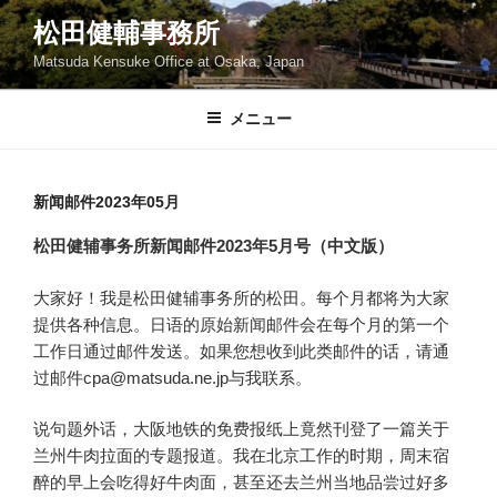
コ
松田健輔事務所
ン
Matsuda Kensuke Office at Osaka, Japan
テ
ン
ツ
メニュー
へ
ス
キ
新闻邮件2023年05月
ッ
松田健辅事务所新闻邮件2023年5月号（中文版）
プ
大家好！我是松田健辅事务所的松田。每个月都将为大家
提供各种信息。日语的原始新闻邮件会在每个月的第一个
工作日通过邮件发送。如果您想收到此类邮件的话，请通
过邮件cpa@matsuda.ne.jp与我联系。
说句题外话，大阪地铁的免费报纸上竟然刊登了一篇关于
兰州牛肉拉面的专题报道。我在北京工作的时期，周末宿
醉的早上会吃得好牛肉面，甚至还去兰州当地品尝过好多