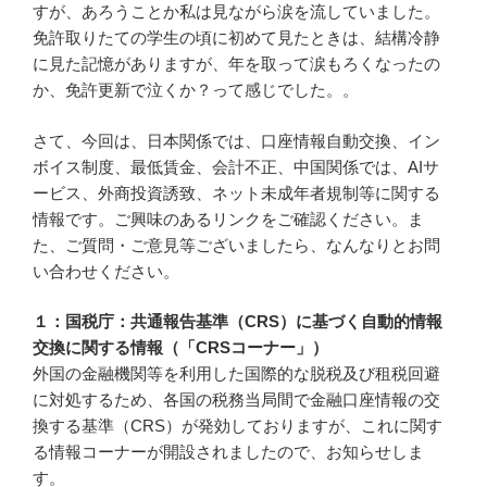
すが、あろうことか私は見ながら涙を流していました。
免許取りたての学生の頃に初めて見たときは、結構冷静
に見た記憶がありますが、年を取って涙もろくなったの
か、免許更新で泣くか？って感じでした。。
さて、今回は、日本関係では、口座情報自動交換、イン
ボイス制度、最低賃金、会計不正、中国関係では、AIサ
ービス、外商投資誘致、ネット未成年者規制等に関する
情報です。ご興味のあるリンクをご確認ください。ま
た、ご質問・ご意見等ございましたら、なんなりとお問
い合わせください。
１：国税庁：共通報告基準（CRS）に基づく自動的情報
交換に関する情報（「CRSコーナー」）
外国の金融機関等を利用した国際的な脱税及び租税回避
に対処するため、各国の税務当局間で金融口座情報の交
換する基準（CRS）が発効しておりますが、これに関す
る情報コーナーが開設されましたので、お知らせしま
す。