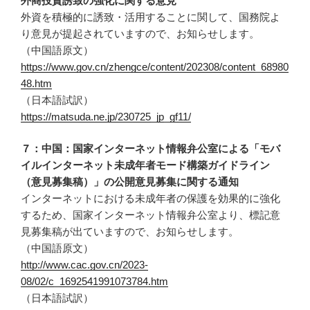
外商投資誘致の強化に関する意見
外資を積極的に誘致・活用することに関して、国務院よ
り意見が提起されていますので、お知らせします。
（中国語原文）
https://www.gov.cn/zhengce/content/202308/content_68980
48.htm
（日本語試訳）
https://matsuda.ne.jp/230725_jp_gf11/
７：中国：国家インターネット情報弁公室による「モバ
イルインターネット未成年者モード構築ガイドライン
（意見募集稿）」の公開意見募集に関する通知
インターネットにおける未成年者の保護を効果的に強化
するため、国家インターネット情報弁公室より、標記意
見募集稿が出ていますので、お知らせします。
（中国語原文）
http://www.cac.gov.cn/2023-
08/02/c_1692541991073784.htm
（日本語試訳）