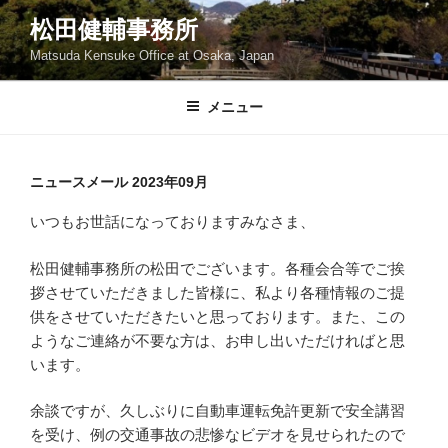
コ
松田健輔事務所
ン
Matsuda Kensuke Office at Osaka, Japan
テ
ン
ツ
メニュー
へ
ス
キ
ニュースメール 2023年09月
ッ
いつもお世話になっておりますみなさま、
プ
松田健輔事務所の松田でございます。各種会合等でご挨
拶させていただきました皆様に、私より各種情報のご提
供をさせていただきたいと思っております。また、この
ようなご連絡が不要な方は、お申し出いただければと思
います。
余談ですが、久しぶりに自動車運転免許更新で安全講習
を受け、例の交通事故の悲惨なビデオを見せられたので