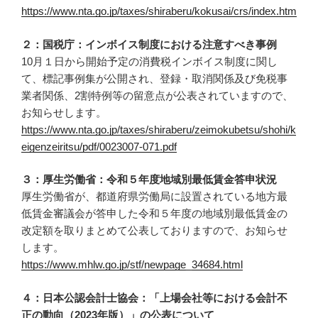
https://www.nta.go.jp/taxes/shiraberu/kokusai/crs/index.htm
２：国税庁：インボイス制度における注意すべき事例
10月１日から開始予定の消費税インボイス制度に関し
て、標記事例集が公開され、登録・取消関係及び免税事
業者関係、2割特例等の留意点が公表されていますので、
お知らせします。
https://www.nta.go.jp/taxes/shiraberu/zeimokubetsu/shohi/k
eigenzeiritsu/pdf/0023007-071.pdf
３：厚生労働省：令和５年度地域別最低賃金答申状況
厚生労働省が、都道府県労働局に設置されている地方最
低賃金審議会が答申した令和５年度の地域別最低賃金の
改定額を取りまとめて公表しておりますので、お知らせ
します。
https://www.mhlw.go.jp/stf/newpage_34684.html
４：日本公認会計士協会：「上場会社等における会計不
正の動向（2023年版）」の公表について