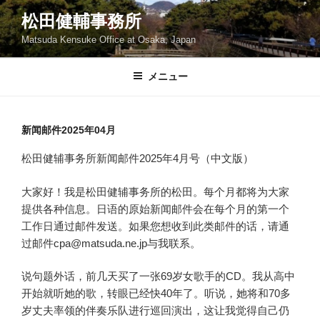
コ
松田健輔事務所
ン
Matsuda Kensuke Office at Osaka, Japan
テ
ン
ツ
メニュー
へ
ス
キ
新闻邮件2025年04月
ッ
松田健辅事务所新闻邮件2025年4月号（中文版）
プ
大家好！我是松田健辅事务所的松田。每个月都将为大家
提供各种信息。日语的原始新闻邮件会在每个月的第一个
工作日通过邮件发送。如果您想收到此类邮件的话，请通
过邮件cpa@matsuda.ne.jp与我联系。
说句题外话，前几天买了一张69岁女歌手的CD。我从高中
开始就听她的歌，转眼已经快40年了。听说，她将和70多
岁丈夫率领的伴奏乐队进行巡回演出，这让我觉得自己仍