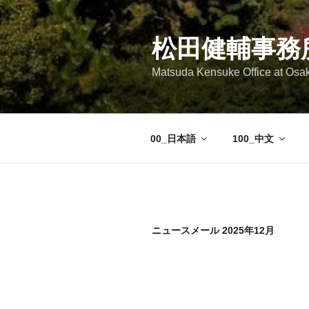
コ
ン
テ
松田健輔事務
ン
Matsuda Kensuke Office at Osa
ツ
へ
ス
キ
00_日本語
100_中文
ッ
プ
ニュースメール 2025年12月