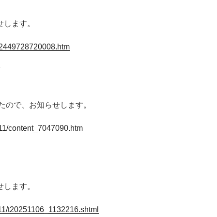
せします。
762449728720008.htm
したので、お知らせします。
511/content_7047090.htm
せします。
511/t20251106_1132216.shtml