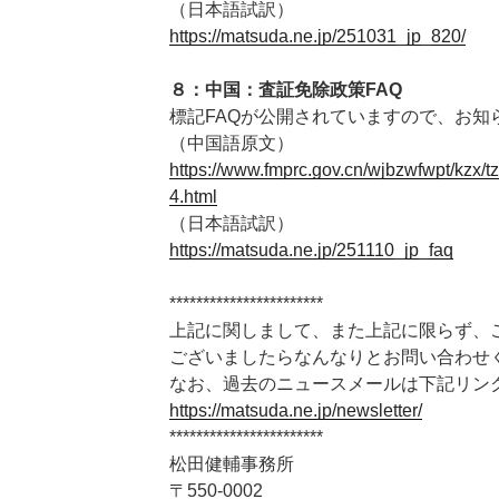
（日本語試訳）
https://matsuda.ne.jp/251031_jp_820/
８：中国：査証免除政策FAQ
標記FAQが公開されていますので、お知
（中国語原文）
https://www.fmprc.gov.cn/wjbzwfwpt/kzx
4.html
（日本語試訳）
https://matsuda.ne.jp/251110_jp_faq
***********************
上記に関しまして、また上記に限らず、
ございましたらなんなりとお問い合わせ
なお、過去のニュースメールは下記リン
https://matsuda.ne.jp/newsletter/
***********************
松田健輔事務所
〒550-0002