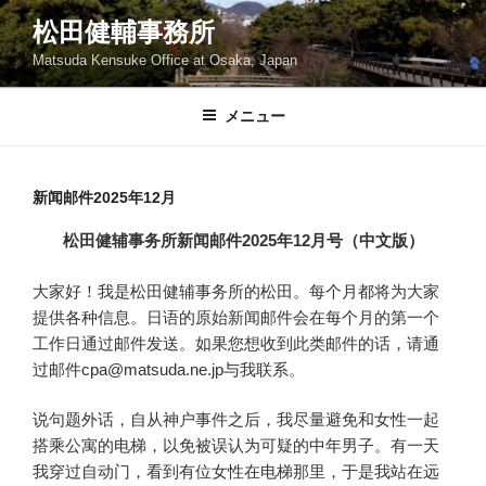
コ
松田健輔事務所
ン
Matsuda Kensuke Office at Osaka, Japan
テ
ン
ツ
メニュー
へ
ス
キ
新闻邮件2025年12月
ッ
松田健辅事务所新闻邮件2025年12月号（中文版）
プ
大家好！我是松田健辅事务所的松田。每个月都将为大家
提供各种信息。日语的原始新闻邮件会在每个月的第一个
工作日通过邮件发送。如果您想收到此类邮件的话，请通
过邮件cpa@matsuda.ne.jp与我联系。
说句题外话，自从神户事件之后，我尽量避免和女性一起
搭乘公寓的电梯，以免被误认为可疑的中年男子。有一天
我穿过自动门，看到有位女性在电梯那里，于是我站在远