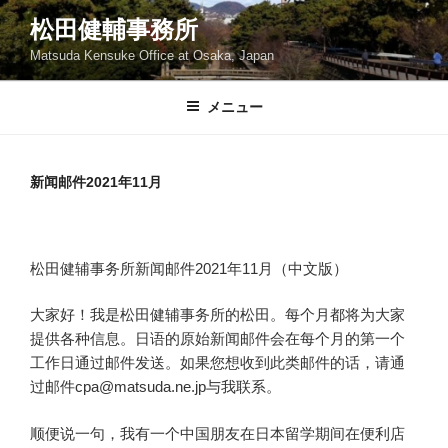
コ
松田健輔事務所
ン
Matsuda Kensuke Office at Osaka, Japan
テ
ン
ツ
メニュー
へ
ス
キ
新闻邮件2021年11月
ッ
プ
松田健辅事务所新闻邮件2021年11月（中文版）
大家好！我是松田健辅事务所的松田。每个月都将为大家
提供各种信息。日语的原始新闻邮件会在每个月的第一个
工作日通过邮件发送。如果您想收到此类邮件的话，请通
过邮件cpa@matsuda.ne.jp与我联系。
顺便说一句，我有一个中国朋友在日本留学期间在便利店