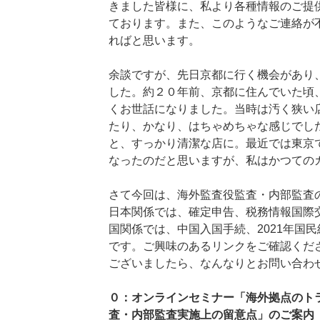
きました皆様に、私より各種情報のご提
ております。また、このようなご連絡が
ればと思います。
余談ですが、先日京都に行く機会があり
した。約２０年前、京都に住んでいた頃
くお世話になりました。当時は汚く狭い
たり、かなり、はちゃめちゃな感じでし
と、すっかり清潔な店に。最近では東京
なったのだと思いますが、私はかつての
さて今回は、海外監査役監査・内部監査
日本関係では、確定申告、税務情報国際
国関係では、中国入国手続、2021年国民
です。ご興味のあるリンクをご確認くだ
ございましたら、なんなりとお問い合わ
０：オンラインセミナー「海外拠点のト
査・内部監査実施上の留意点」のご案内