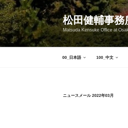
コ
ン
テ
松田健輔事務
ン
Matsuda Kensuke Office at Osa
ツ
へ
ス
キ
00_日本語
100_中文
ッ
プ
ニュースメール 2022年03月