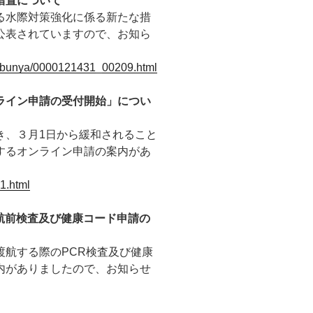
措置について
る水際対策強化に係る新たな措
公表されていますので、お知ら
ite/bunya/0000121431_00209.html
ライン申請の受付開始」につい
き、３月1日から緩和されること
するオンライン申請の案内があ
1.html
渡航前検査及び健康コード申請の
渡航する際のPCR検査及び健康
内がありましたので、お知らせ