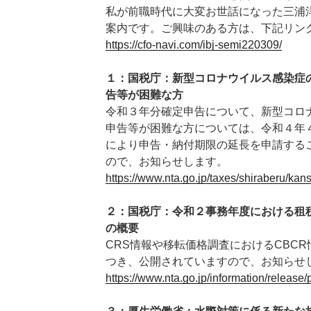
私が前職時代に大変お世話になった三浦
案内です。ご興味のある方は、下記リン
https://cfo-navi.com/ibj-semi220309/
１：国税庁：新型コロナウイルス感染症
告等が困難な方
令和３年分確定申告について、新型コロ
申告等が困難な方については、令和４年４
により申告・納付期限の延長を申請する
ので、お知らせします。
https://www.nta.go.jp/taxes/shiraberu/k
２：国税庁：令和２事務年度における租
の概要
CRS情報や移転価格調査におけるCBC
つき、公開されていますので、お知らせ
https://www.nta.go.jp/information/release