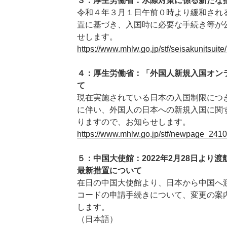
３：厚生労働省：水際対策に係る新たな
令和４年３月１日午前０時より緩和され
置に基づき、入国時に必要な手続き等が
せします。
https://www.mhlw.go.jp/stf/seisakunitsu
４：厚生労働省：「外国人新規入国オン
て
現在実施されている日本の入国制限につ
に伴い、外国人の日本への新規入国に関
りますので、お知らせします。
https://www.mhlw.go.jp/stf/newpage_2410
５：中国大使館：2022年2月28日より
最新措置について
在日の中国大使館より、日本から中国へ
コードの申請手続きについて、変更の案
します。
（日本語）