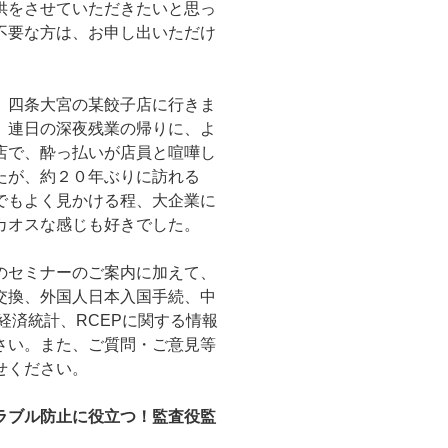
供をさせていただきたいと思っ
不要な方は、お申し出いただけ
、四条大宮の某餃子店に行きま
、連日の深夜残業の帰りに、よ
店で、酔っ払いが店員と喧嘩し
たが、約２０年ぶりに訪れる
でもよく見かける程、大企業に
カオスな感じも好きでした。
のセミナーのご案内に加えて、
交換、外国人日本入国手続、中
経済統計、RCEPに関する情報
さい。また、ご質問・ご意見等
せください。
ラブル防止に役立つ！監査役監