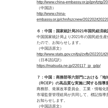
http://www.china-embassy.or.jp/jpn/tztg
（中国語）
http://www.china-
embassy.or.jp/chn/lszcnew/202202/t202
６：中国：国家統計局2021年国民経済統
中国国家統計局より2021年の国民総生
たので、お知らせします。
（中国語原文）
http://www.stats.gov.cn/tjsj/zxfb/202201
（日本語試訳）
https://matsuda.ne.jp/220117_jp_gdp/
７：中国：商務部等六部門における「地
（RCEP）の高品質な実施に関する指導
商務部、発展改革委員会、工業・情報化
市場監督管理総局が共同して、標記指導
お知らせします。
（中国語原文）