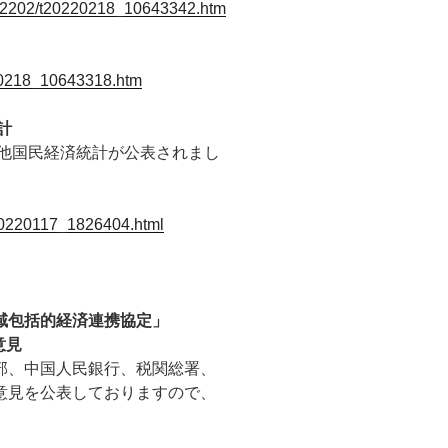
/202202/t20220218_10643342.htm
20218_10643318.htm
計
産他国民経済統計が公表されまし
/t20220117_1826404.html
域包括的経済連携協定」
意見
部、中国人民銀行、税関総署、
意見を公表しておりますので、