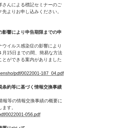
洋さんによる標記セミナーのご
ク先よりお申し込みください。
の影響により申告期限までの申
ナウイルス感染症の影響により
月15日までの間、簡易な方法
ことができる案内がありました
ansensho/pdf/0022001-187_04.pdf
税条約等に基づく情報交換事績
R情報等の情報交換事績の概要に
します。
/pdf/0022001-056.pdf