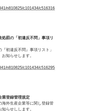
10341/n810825/c101434/c516316
政処罰の「初違反不問」事項リ
の『初違反不問』事項リスト」
、お知らせします。
10341/n810825/c101434/c516295
企業登録管理規定
の海外生産企業等に関し登録管
お知らせしします。