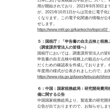
日本における免税販売手続きについて、電
用が開始されており、2021年9月30日
が、2021年10月1日からは完全に電子
くなります。この電子化関連の情報が公
せします。
https://www.mlit.go.jp/kankocho/topics02
５：国税庁：「申告書の自主点検と税務
（調査課所管法人の皆様へ）
国税庁においては、調査課所管法人の皆
申告書の自主点検や税務上の観点からの
だくための確認表を作成しております。
年度用の様式が公表されましたので、お
https://www.nta.go.jp/taxes/tetsuzuki/shin
６：中国：国家税務総局：研究開発費用
備に関する公告
中国国家税務総局より、製造業の研究開
公告が出ておりますので、お知らせしま