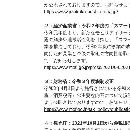
が公表されておりますので、お知らせし
https://www.jizokuka-post-corona.jp/
２：経済産業省：令和２年度の「スマー
令和元年度より、新たなモビリティサー
題の解決や地域活性化を目指し、「スマ
業を推進しており、令和2年度の事業の
向けた知見集と今後の取組の方向性を取
で、お知らせします。
https://www.meti.go.jp/press/2021/04/2
３：財務省：令和３年度税制改正
令和3年4月1日より施行されている令和
税・消費税等）の主要な内容について説
より公開されておりますので、お知らせ
https://www.mof.go.jp/tax_policy/publicat
４：観光庁：
2021
年
10
月
1
日から免税販