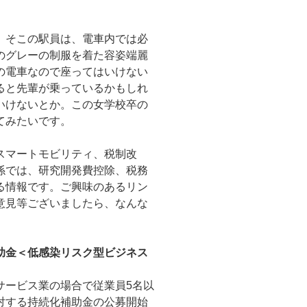
、そこの駅員は、電車内では必
のグレーの制服を着た容姿端麗
の電車なので座ってはいけない
ると先輩が乗っているかもしれ
いけないとか。この女学校卒の
てみたいです。
スマートモビリティ、税制改
係では、研究開発費控除、税務
る情報です。ご興味のあるリン
意見等ございましたら、なんな
助金＜低感染リスク型ビジネス
サービス業の場合で従業員5名以
対する持続化補助金の公募開始