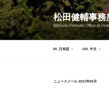
コ
ン
テ
松田健輔事務
ン
Matsuda Kensuke Office at Osa
ツ
へ
ス
キ
00_日本語
100_中文
ッ
プ
ニュースメール 2021年05月