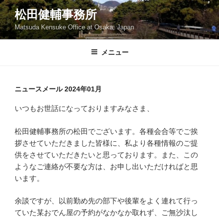
コ
松田健輔事務所
ン
Matsuda Kensuke Office at Osaka, Japan
テ
ン
ツ
メニュー
へ
ス
キ
ニュースメール 2024年01月
ッ
いつもお世話になっておりますみなさま、
プ
松田健輔事務所の松田でございます。各種会合等でご挨
拶させていただきました皆様に、私より各種情報のご提
供をさせていただきたいと思っております。また、この
ようなご連絡が不要な方は、お申し出いただければと思
います。
余談ですが、以前勤め先の部下や後輩をよく連れて行っ
ていた某おでん屋の予約がなかなか取れず、ご無沙汰し