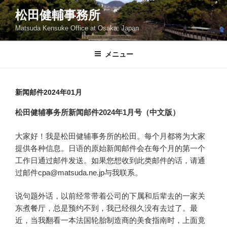
コ
松田健輔事務所
ン
Matsuda Kensuke Office at Osaka, Japan
テ
ン
ツ
メニュー
へ
ス
キ
新闻邮件2024年01月
ッ
松田健辅事务所新闻邮件2024年1月号（中文版）
プ
大家好！我是松田健辅事务所的松田。每个月都将为大家
提供各种信息。日语的原始新闻邮件会在每个月的第一个
工作日通过邮件发送。如果您想收到此类邮件的话，请通
过邮件cpa@matsuda.ne.jp与我联系。
说句题外话，以前经常带着公司的下属和后辈去的一家关
东煮餐厅，总是预约不到，我已经很久没有去过了。最
近，当我翻看一本法国轮胎制造商的美食指南时，上面竟