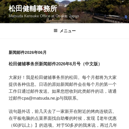
コ
松田健輔事務所
ン
Matsuda Kensuke Office at Osaka, Japan
テ
ン
ツ
メニュー
へ
ス
キ
新闻邮件2026年06月
ッ
松田健辅事务所新闻邮件2026年6月号（中文版）
プ
大家好！我是松田健辅事务所的松田。每个月都将为大家
提供各种信息。日语的原始新闻邮件会在每个月的第一个
工作日通过邮件发送。如果您想收到此类邮件的话，请通
过邮件cpa@matsuda.ne.jp与我联系。
说句题外话，前几天去了一家新开在附近的烤肉连锁店。
在平板电脑的点菜界面找自助餐的时候，发现【老年优惠
（60岁以上）】的选项。对于50多岁的我来说，再过几年